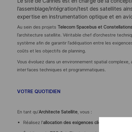
Le site de Cannes est en charge de la concepti
l’assemblage/intégration/test des satellites ain
expertise en instrumentation optique et en avi
Au sein des projets
Telecom Spacebus et Constellation
l’architecture satellite. Véritable chef d’orchestre techn
système afin de garantir l’adéquation entre les exigences
coûts et les objectifs de planning.
Vous évoluez dans un environnement spatial complexe, a
interfaces techniques et programmatiques.
VOTRE QUOTIDIEN
En tant qu’
Architecte Satellite
, vous :
Réalisez l’
allocation des exigences client
au niveau sate