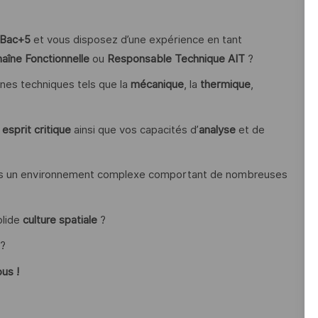
Bac+5
et vous disposez d’une expérience en tant
aîne Fonctionnelle
ou
Responsable Technique AIT
?
nes techniques tels que la
mécanique
, la
thermique
,
e
esprit critique
ainsi que vos capacités d’
analyse
et de
 dans un environnement complexe comportant de nombreuses
olide
culture spatiale
?
 ?
us !