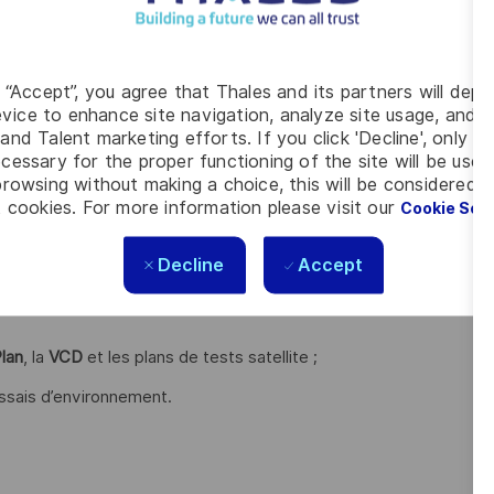
 ainsi que les
IRD
;
tellite
;
lleur compromis entre les exigences client, les portefeuilles
g “Accept”, you agree that Thales and its partners will depo
vice to enhance site navigation, analyze site usage, and as
 délais ;
and Talent marketing efforts. If you click 'Decline', only t
ts de performance
;
cessary for the proper functioning of the site will be used
rowsing without making a choice, this will be considered a
 cookies. For more information please visit our
Cookie Set
te
;
Decline
Accept
lan
, la
VCD
et les plans de tests satellite ;
essais d’environnement.