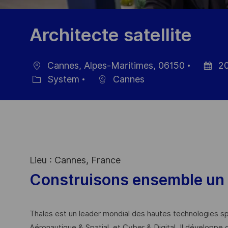
Architecte satellite
Cannes, Alpes-Maritimes, 06150
20
Location
Posted
System
Cannes
Category
Date
Lieu : Cannes, France
Construisons ensemble un 
Thales est un leader mondial des hautes technologies spé
Aéronautique & Spatial, et Cyber & Digital. Il développe 