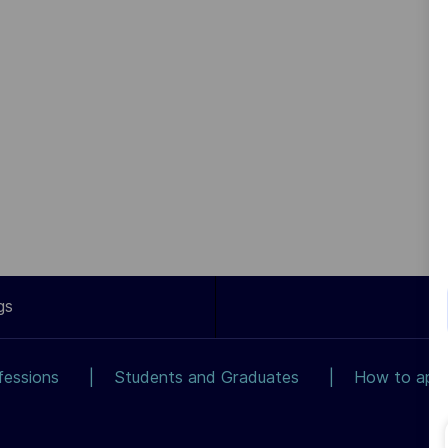
gs
fessions
Students and Graduates
How to app