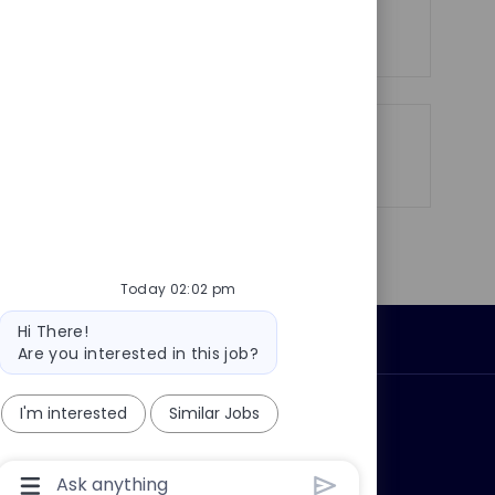
See more
Share
Share
Share
Share
via
via
via
via
LinkedIn
Facebook
twitter
email
Today 02:02 pm
Bot
Hi There!
Personal Information
message
Are you interested in this job?
I'm interested
Similar Jobs
ly?
Why join us?
Chatbot
User