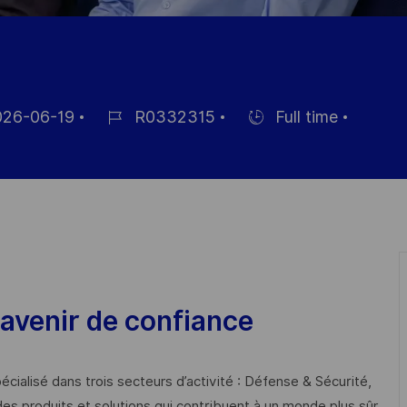
26-06-19
R0332315
Full time
Job
Hiring
Id
Type
avenir de confiance
cialisé dans trois secteurs d’activité : Défense & Sécurité,
des produits et solutions qui contribuent à un monde plus sûr,