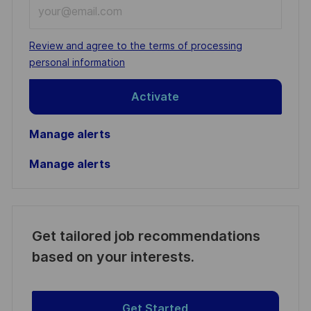
Enter
Email
address
Required
Review and agree to the terms of processing
(Required)
personal information
Activate
Manage alerts
Manage alerts
Get tailored job recommendations
based on your interests.
Get Started