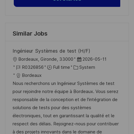
Similar Jobs
Ingénieur Systèmes de test (H/F)
L
P
Bordeaux, Gironde, 33000
2026-05-11
o
J
C
o
R0326856
Full time
System
c
o
a
s
Bordeaux
a
b
t
t
Nous recherchons un Ingénieur Systèmes de test
t
I
e
e
pour rejoindre notre équipe à Bordeaux. Vous serez
i
d
g
d
responsable de la conception et de l'intégration de
o
o
D
solutions de tests pour des systèmes
n
r
a
électroniques, tout en garantissant la qualité et le
y
t
respect des délais. Rejoignez-nous pour contribuer
e
à des projets innovants dans le domaine de