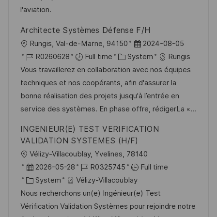
l'aviation.
Architecte Systèmes Défense F/H
L
P
Rungis, Val-de-Marne, 94150
2024-08-05
o
J
C
o
R0260628
Full time
System
Rungis
c
o
a
s
Vous travaillerez en collaboration avec nos équipes
a
b
t
t
techniques et nos coopérants, afin d'assurer la
t
I
e
e
bonne réalisation des projets jusqu'à l’entrée en
i
d
g
d
service des systèmes. En phase offre, rédigerLa «...
o
o
D
INGENIEUR(E) TEST VERIFICATION
n
r
a
VALIDATION SYSTEMES (H/F)
y
t
L
Vélizy-Villacoublay, Yvelines, 78140
e
o
P
J
2026-05-28
R0325745
Full time
c
o
C
o
System
Vélizy-Villacoublay
a
s
a
b
Nous recherchons un(e) Ingénieur(e) Test
t
t
t
I
Vérification Validation Systèmes pour rejoindre notre