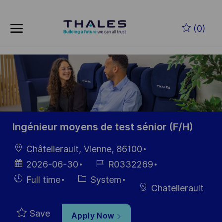
Skip to main content
Skip to main content
(0)
-
-
Ingénieur moyens de test sénior (F/H)
Location
Châtellerault, Vienne, 86100
Posted
Job
2026-06-30
R0332269
Date
Id
Hiring
Category
Full time
System
Chatellerault
Type
Save
Apply Now