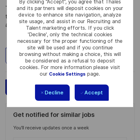
By clicking “Accept”, you agree that Thales
Thales, entreprise Handi-Engagée, reconnait
and its partners will deposit cookies on your
device to enhance site navigation, analyze
tous les talents. La diversité est notre meilleur
site usage, and assist in our Recruiting and
atout. Postulez et rejoignez nous !
Talent marketing efforts. If you click
'Decline', only the technical cookies
necessary for the proper functioning of the
site will be used and if you continue
browsing without making a choice, this will
Explore Location
be considered as a refusal to deposit
cookies. For more information please visit
our
page.
Cookie Settings
Save
Apply Now
Decline
Accept
Get notified for similar jobs
You'll receive updates once a week