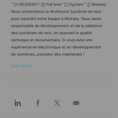
o
J
o
C
R0329401
Full time
System
Moirans
c
o
s
a
Nous recherchons un Architecte Système de test
a
b
t
t
pour rejoindre notre équipe à Moirans. Vous serez
t
I
e
e
responsable du développement et de la validation
i
d
d
g
des systèmes de test, en assurant la qualité
o
D
o
technique et documentaire. Si vous avez une
n
a
r
expérience en électronique et en développement
t
y
de systèmes, postulez dès maintenant !
e
See more
Share
Share
Share
Share