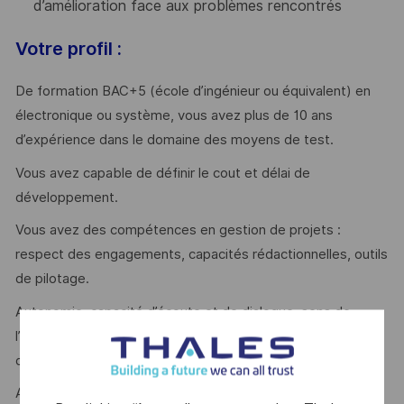
d’amélioration face aux problèmes rencontrés
Votre profil :
De formation BAC+5 (école d’ingénieur ou équivalent) en
électronique ou système, vous avez plus de 10 ans
d’expérience dans le domaine des moyens de test.
Vous avez capable de définir le cout et délai de
développement.
Vous avez des compétences en gestion de projets :
respect des engagements, capacités rédactionnelles, outils
de pilotage.
Autonomie, capacité d’écoute et de dialogue, sens de
l’analyse, leadership et esprit d’innovation sont des qualités
que l’on vous reconnait ?
Alors ce poste est fait pour vous !