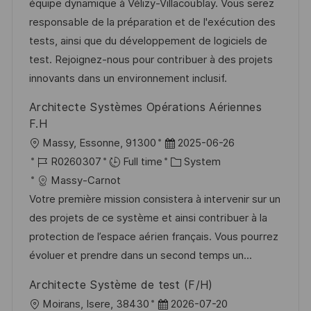
i
e
e
d
équipe dynamique à Vélizy-Villacoublay. Vous serez
o
d
g
responsable de la préparation et de l'exécution des
n
D
o
tests, ainsi que du développement de logiciels de
a
r
test. Rejoignez-nous pour contribuer à des projets
t
y
innovants dans un environnement inclusif.
e
Architecte Systèmes Opérations Aériennes
F.H
L
P
Massy, Essonne, 91300
2025-06-26
o
J
o
C
R0260307
Full time
System
c
o
s
a
Massy-Carnot
a
b
t
t
Votre première mission consistera à intervenir sur un
t
I
e
e
des projets de ce système et ainsi contribuer à la
i
d
d
g
protection de l’espace aérien français. Vous pourrez
o
D
o
évoluer et prendre dans un second temps un...
n
a
r
Architecte Système de test (F/H)
t
y
L
P
Moirans, Isere, 38430
2026-07-20
e