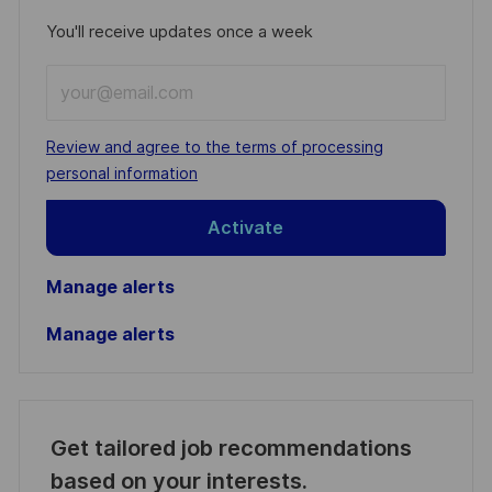
You'll receive updates once a week
Enter
Email
address
Required
Review and agree to the terms of processing
(Required)
personal information
Activate
Manage alerts
Manage alerts
Get tailored job recommendations
based on your interests.