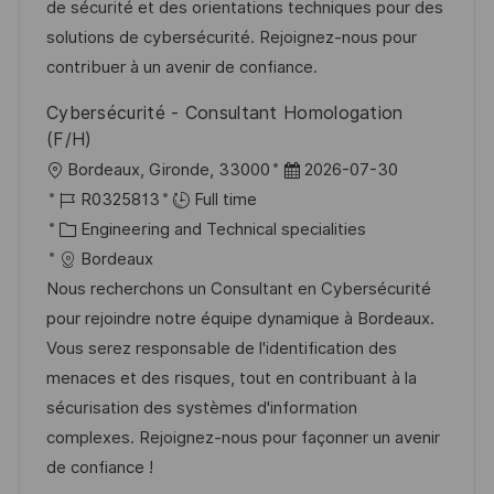
n
o
a
de sécurité et des orientations techniques pour des
r
t
solutions de cybersécurité. Rejoignez-nous pour
y
e
contribuer à un avenir de confiance.
Cybersécurité - Consultant Homologation
(F/H)
L
P
Bordeaux, Gironde, 33000
2026-07-30
o
J
o
R0325813
Full time
c
o
C
s
Engineering and Technical specialities
a
b
a
t
Bordeaux
t
I
t
e
Nous recherchons un Consultant en Cybersécurité
i
d
e
d
pour rejoindre notre équipe dynamique à Bordeaux.
o
g
D
Vous serez responsable de l'identification des
n
o
a
menaces et des risques, tout en contribuant à la
r
t
sécurisation des systèmes d'information
y
e
complexes. Rejoignez-nous pour façonner un avenir
de confiance !