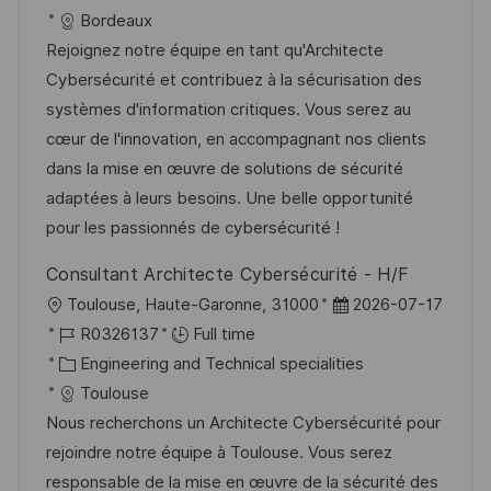
a
b
a
t
Bordeaux
t
I
t
e
Rejoignez notre équipe en tant qu'Architecte
i
d
e
d
Cybersécurité et contribuez à la sécurisation des
o
g
D
systèmes d'information critiques. Vous serez au
n
o
a
cœur de l'innovation, en accompagnant nos clients
r
t
dans la mise en œuvre de solutions de sécurité
y
e
adaptées à leurs besoins. Une belle opportunité
pour les passionnés de cybersécurité !
Consultant Architecte Cybersécurité - H/F
L
P
Toulouse, Haute-Garonne, 31000
2026-07-17
o
J
o
R0326137
Full time
c
o
C
s
Engineering and Technical specialities
a
b
a
t
Toulouse
t
I
t
e
Nous recherchons un Architecte Cybersécurité pour
i
d
e
d
rejoindre notre équipe à Toulouse. Vous serez
o
g
D
responsable de la mise en œuvre de la sécurité des