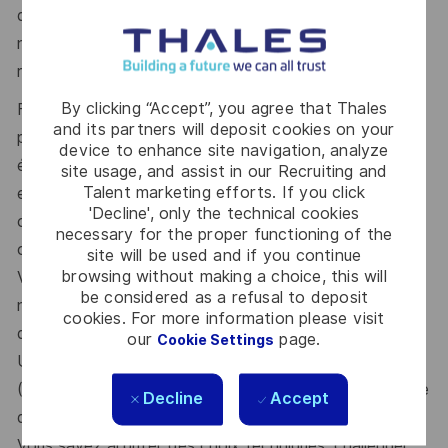
d’accompagnement, d’évaluation et de pilotage et
nécessite donc des déplacements et
des séjours
réguliers sur site (Moyen-Orient).
By clicking “Accept”, you agree that Thales
Fort(e) d’une expérience significative en architecture
and its partners will deposit cookies on your
produit, en ingénierie système
cybersécurité ou en
device to enhance site navigation, analyze
évaluation de sécurité, idéalement dans des
site usage, and assist in our Recruiting and
Talent marketing efforts. If you click
environnements critiques
ou souverains avec une
'Decline', only the technical cookies
capacité démontrée à comprendre des systèmes
necessary for the proper functioning of the
complexes
matériels et logiciels.
site will be used and if you continue
browsing without making a choice, this will
Vous maitrisez les problématiques de confiance
be considered as a refusal to deposit
numérique, sécurité embarquée, de
cryptographie et
cookies. For more information please visit
d’architecture matérielle & logicielle.
our
page.
Cookie Settings
Une connaissance des référentiels d’évaluation
(Critères Communs, méthodologie
d’assurance, Analyse
Decline
Accept
de risque, certifications) constituerait un atout majeur.
Vous savez arbitrer des choix techniques, challenger