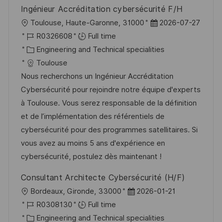
Ingénieur Accréditation cybersécurité F/H
L
P
Toulouse, Haute-Garonne, 31000
2026-07-27
o
J
o
R0326608
Full time
c
o
C
s
Engineering and Technical specialities
a
b
a
t
Toulouse
t
I
t
e
Nous recherchons un Ingénieur Accréditation
i
d
e
d
Cybersécurité pour rejoindre notre équipe d'experts
o
g
D
à Toulouse. Vous serez responsable de la définition
n
o
a
et de l’implémentation des référentiels de
r
t
cybersécurité pour des programmes satellitaires. Si
y
e
vous avez au moins 5 ans d'expérience en
cybersécurité, postulez dès maintenant !
Consultant Architecte Cybersécurité (H/F)
L
P
Bordeaux, Gironde, 33000
2026-01-21
o
J
o
R0308130
Full time
c
o
C
s
Engineering and Technical specialities