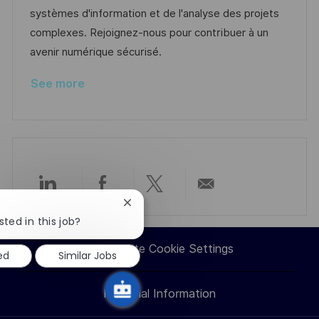
n
o
a
systèmes d'information et de l'analyse des projets
r
t
complexes. Rejoignez-nous pour contribuer à un
y
e
avenir numérique sécurisé.
See more
Share
Share
Share
Share
Close
chatbot
sted in this job?
via
via
via
via
notification
Career Site Cookie Settings
ed
Similar Jobs
LinkedIn
Facebook
twitter
email
Personal Information