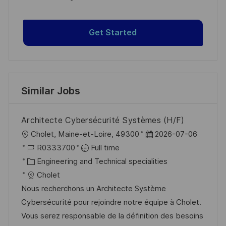
Get Started
Similar Jobs
Architecte Cybersécurité Systèmes (H/F)
L
P
Cholet, Maine-et-Loire, 49300
2026-07-06
o
J
o
R0333700
Full time
c
o
C
s
Engineering and Technical specialities
a
b
a
t
Cholet
t
I
t
e
Nous recherchons un Architecte Système
i
d
e
d
Cybersécurité pour rejoindre notre équipe à Cholet.
o
g
D
Vous serez responsable de la définition des besoins