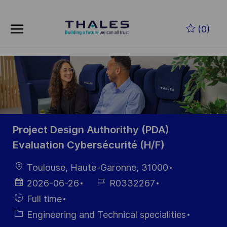
Skip to main content
Skip to main content
(0)
-
-
Project Design Authorithy (PDA)
Evaluation Cybersécurité (H/F)
Location
Toulouse, Haute-Garonne, 31000
Posted
Job
2026-06-26
R0332267
Date
Id
Hiring
Full time
Type
Category
Engineering and Technical specialities