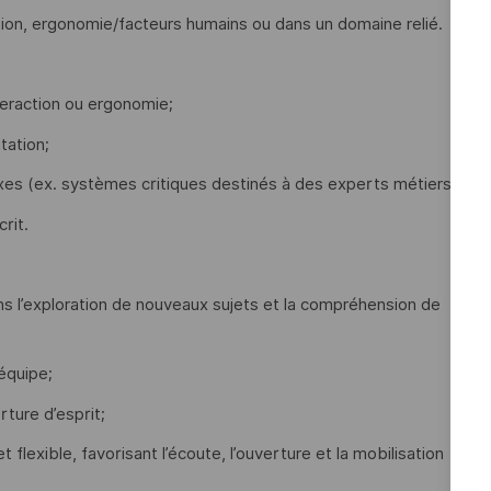
ction, ergonomie/facteurs humains ou dans un domaine relié.
teraction ou ergonomie;
tation;
es (ex. systèmes critiques destinés à des experts métiers);
crit.
ns l’exploration de nouveaux sujets et la compréhension de
 équipe;
rture d’esprit;
t flexible, favorisant l’écoute, l’ouverture et la mobilisation