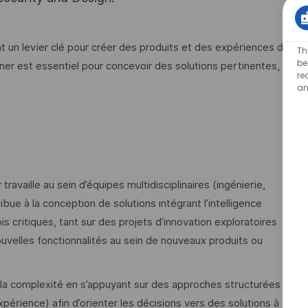
nt un levier clé pour créer des produits et des expériences de
Th
be
igner est essentiel pour concevoir des solutions pertinentes,
re
an
availle au sein d’équipes multidisciplinaires (ingénierie,
ibue à la conception de solutions intégrant l’intelligence
 critiques, tant sur des projets d’innovation exploratoires
ouvelles fonctionnalités au sein de nouveaux produits ou
e la complexité en s’appuyant sur des approches structurées
xpérience) afin d’orienter les décisions vers des solutions à