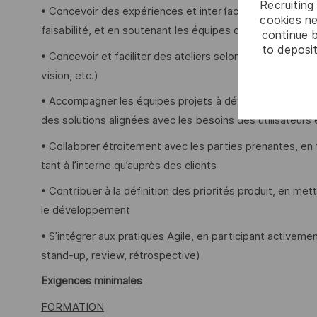
Recruiting 
• Concevoir des expériences et interfaces (wireframes,
cookies ne
faisabilité, et en soutenant les équipes de développeme
continue b
to deposit
• Concevoir et faciliter des ateliers selon les besoins des
vision, etc.)
• Accompagner les équipes projets à développer une c
des solutions alignées avec les besoins des utilisateurs e
• Collaborer étroitement avec les parties prenantes, en 
tant à l’interne qu’auprès des clients
• Contribuer à la définition des priorités produit, en metta
le développement
• S’intégrer aux pratiques Agile, en participant activeme
stand-up, review, rétrospective)
Exigences minimales
FORMATION