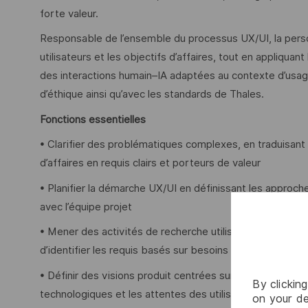
forte valeur.
Responsable de l’ensemble du processus UX/UI, la perso
utilisateurs et les objectifs d’affaires, tout en appliquant
des interactions humain–IA adaptées au contexte d’usage, 
d’éthique ainsi qu’avec les standards de Thales.
Fonctions essentielles
• Clarifier des problématiques complexes, en traduisant 
d’affaires en requis clairs et porteurs de valeur
• Planifier la démarche UX/UI en définissant les approche
avec l’équipe projet
• Mener des activités de recherche utilisateur (entrevue
d’identifier les requis basés sur besoins réels, les irrita
• Définir des visions produit centrées sur l’utilisateur, en 
By clickin
technologiques et les attentes des utilisateurs
on your de