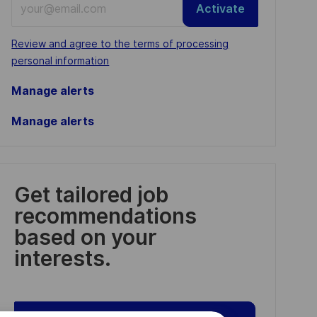
Activate
Email
address
Required
Review and agree to the terms of processing
(Required)
personal information
Manage alerts
Manage alerts
Get tailored job
recommendations
based on your
interests.