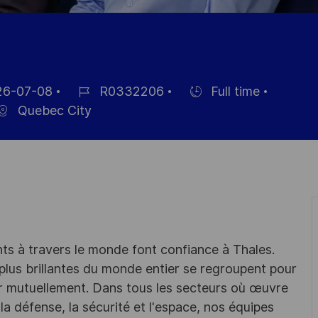
6-07-08
R0332206
Full time
Job
Hiring
Quebec City
Id
Type
nts à travers le monde font confiance à Thales.
 plus brillantes du monde entier se regroupent pour
er mutuellement. Dans tous les secteurs où œuvre
la défense, la sécurité et l'espace, nos équipes