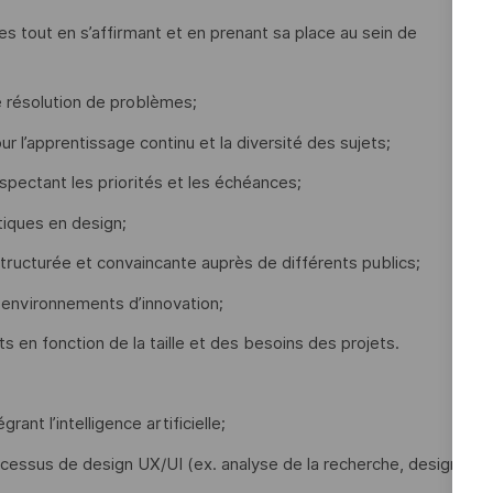
nes tout en s’affirmant et en prenant sa place au sein de
e résolution de problèmes;
ur l’apprentissage continu et la diversité des sujets;
spectant les priorités et les échéances;
tiques en design;
tructurée et convaincante auprès de différents publics;
s environnements d’innovation;
s en fonction de la taille et des besoins des projets.
ant l’intelligence artificielle;
e processus de design UX/UI (ex. analyse de la recherche, design