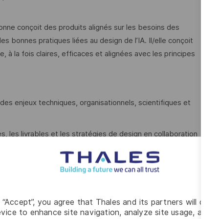
nne conçoit des produits alignés sur les besoins des
 les bonnes pratiques liées au design de l’IA. Il/elle conçoit
à la fois claires, efficaces et alignées avec les principes
des enjeux techniques, organisationnels, scientifiques et
s, les livrables et les stratégies de design en collaboration
s, observations, tests, analyses de données, etc.) afin
nts et les opportunités
alignant les objectifs d’affaires, les contraintes
g “Accept”, you agree that Thales and its partners will depo
vice to enhance site navigation, analyze site usage, and as