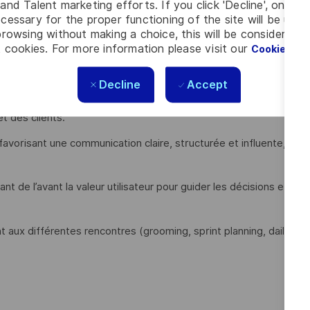
and Talent marketing efforts. If you click 'Decline', only t
 prototypes, maquettes) en assurant cohérence, qualité et
cessary for the proper functioning of the site will be used
nt
rowsing without making a choice, this will be considered a
 cookies. For more information please visit our
Cookie Set
 projets et de l’organisation (ex. ateliers de co-création,
Decline
Accept
ompréhension du design qui permet de concevoir ensemble
t des clients.
favorisant une communication claire, structurée et influente,
nt de l’avant la valeur utilisateur pour guider les décisions et
nt aux différentes rencontres (grooming, sprint planning, daily