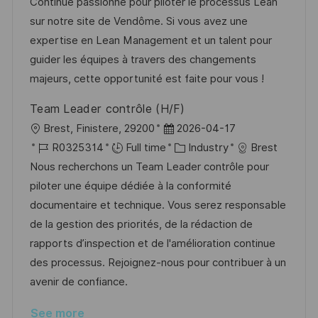
t
I
e
e
Continue passionné pour piloter le processus Lean
i
d
g
d
sur notre site de Vendôme. Si vous avez une
o
o
D
expertise en Lean Management et un talent pour
n
r
a
guider les équipes à travers des changements
y
t
majeurs, cette opportunité est faite pour vous !
e
Team Leader contrôle (H/F)
L
P
Brest, Finistere, 29200
2026-04-17
o
J
o
C
R0325314
Full time
Industry
Brest
c
o
s
a
Nous recherchons un Team Leader contrôle pour
a
b
t
t
piloter une équipe dédiée à la conformité
t
I
e
e
documentaire et technique. Vous serez responsable
i
d
d
g
de la gestion des priorités, de la rédaction de
o
D
o
rapports d’inspection et de l'amélioration continue
n
a
r
des processus. Rejoignez-nous pour contribuer à un
t
y
avenir de confiance.
e
See more