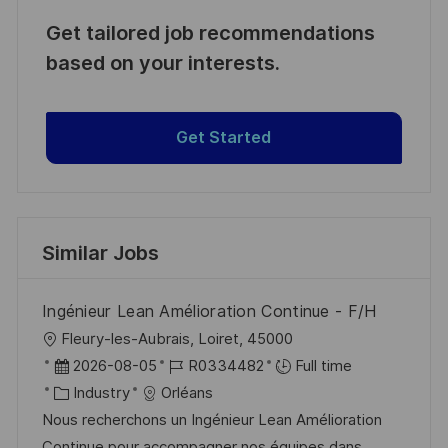
Get tailored job recommendations
based on your interests.
Get Started
Similar Jobs
Ingénieur Lean Amélioration Continue - F/H
L
Fleury-les-Aubrais, Loiret, 45000
o
P
J
2026-08-05
R0334482
Full time
c
o
C
o
Industry
Orléans
a
s
a
b
Nous recherchons un Ingénieur Lean Amélioration
t
t
t
I
Continue pour accompagner nos équipes dans