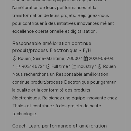
i
e
e
d
l'amélioration de leurs performances et la
o
d
g
transformation de leurs projets. Rejoignez-nous
n
D
o
pour contribuer à des initiatives innovantes mêlant
a
r
excellence opérationnelle et digitalisation.
t
y
Responsable amélioration continue
e
produit/process Electronique - F/H
L
P
Rouen, Seine-Maritime, 76000
2026-08-04
o
J
C
o
R0314672
Full time
Industry
Rouen
c
o
a
s
Nous recherchons un Responsable amélioration
a
b
t
t
continue produit/process Electronique pour garantir
t
I
e
e
la qualité et la conformité des produits
i
d
g
d
électroniques. Rejoignez une équipe innovante chez
o
o
D
Thales et contribuez à des projets de haute
n
r
a
technologie.
y
t
Coach Lean, performance et amélioration
e