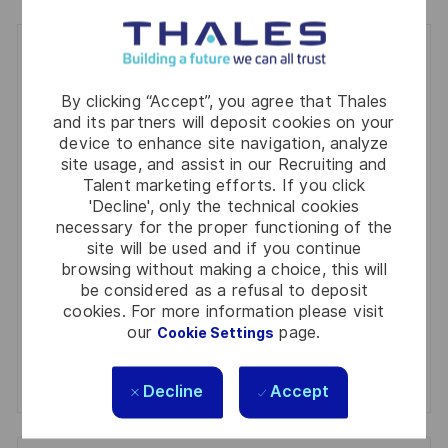
Get notified for similar jobs
By clicking “Accept”, you agree that Thales
You'll receive updates once a week
and its partners will deposit cookies on your
device to enhance site navigation, analyze
Enter
site usage, and assist in our Recruiting and
Email
Talent marketing efforts. If you click
address
'Decline', only the technical cookies
Required
Review and agree to the terms of processing
(Required)
necessary for the proper functioning of the
personal information
site will be used and if you continue
browsing without making a choice, this will
Activate
be considered as a refusal to deposit
cookies. For more information please visit
our
page.
Cookie Settings
Manage alerts
Manage alerts
Decline
Accept