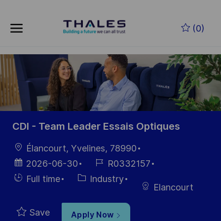
Skip to main content
Skip to main content
(0)
-
-
CDI - Team Leader Essais Optiques
Location
Élancourt, Yvelines, 78990
Posted
Job
2026-06-30
R0332157
Date
Id
Hiring
Category
Full time
Industry
Elancourt
Type
Save
Apply Now