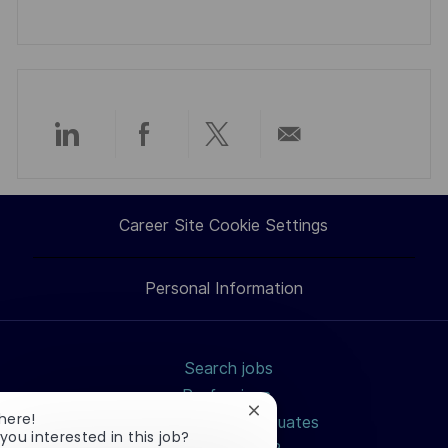
Share
Share
Share
Share
via
via
via
via
Career Site Cookie Settings
LinkedIn
Facebook
twitter
email
Personal Information
Search jobs
Professions
Close
here!
Students and Graduates
chatbot
you interested in this job?