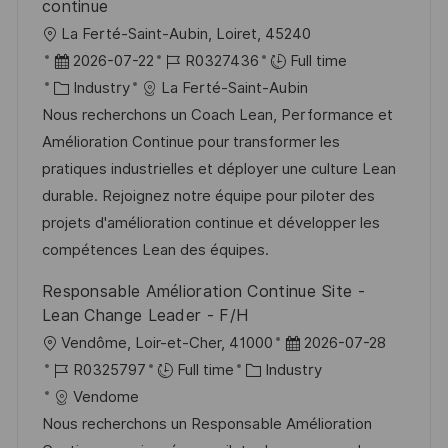
continue
L
La Ferté-Saint-Aubin, Loiret, 45240
o
P
J
2026-07-22
R0327436
Full time
c
o
C
o
Industry
La Ferté-Saint-Aubin
a
s
a
b
Nous recherchons un Coach Lean, Performance et
t
t
t
I
Amélioration Continue pour transformer les
i
e
e
d
pratiques industrielles et déployer une culture Lean
o
d
g
durable. Rejoignez notre équipe pour piloter des
n
D
o
projets d'amélioration continue et développer les
a
r
compétences Lean des équipes.
t
y
Responsable Amélioration Continue Site -
e
Lean Change Leader - F/H
L
P
Vendôme, Loir-et-Cher, 41000
2026-07-28
o
J
C
o
R0325797
Full time
Industry
c
o
a
s
Vendome
a
b
t
t
Nous recherchons un Responsable Amélioration