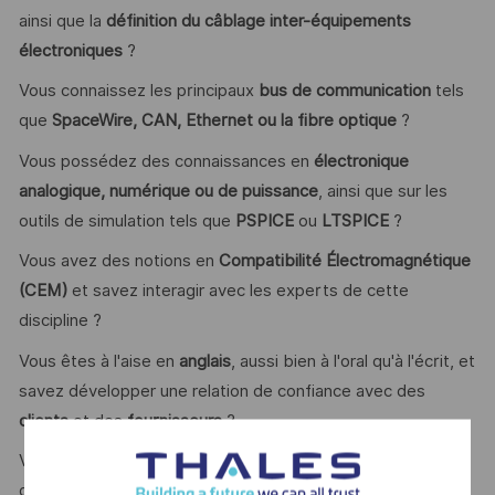
ainsi que la
définition du câblage inter-équipements
électroniques
?
Vous connaissez les principaux
bus de communication
tels
que
SpaceWire, CAN, Ethernet ou la fibre optique
?
Vous possédez des connaissances en
électronique
analogique, numérique ou de puissance
, ainsi que sur les
outils de simulation tels que
PSPICE
ou
LTSPICE
?
Vous avez des notions en
Compatibilité Électromagnétique
(CEM)
et savez interagir avec les experts de cette
discipline ?
Vous êtes à l'aise en
anglais
, aussi bien à l'oral qu'à l'écrit, et
savez développer une relation de confiance avec des
clients
et des
fournisseurs
?
Vous appréciez le
travail en équipe
, faites preuve
d'
autonomie
, de
curiosité
, d'
ouverture d'esprit
et aimez