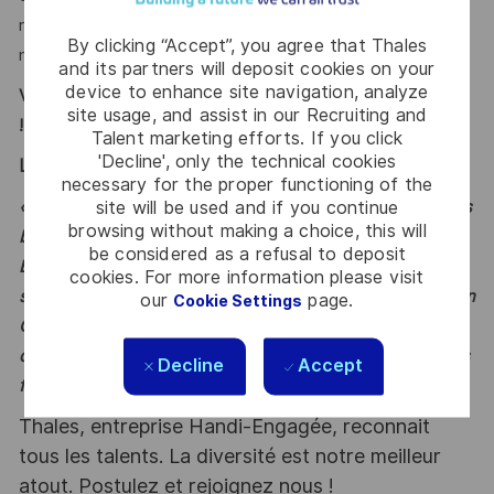
remettre en question l'existant afin de proposer de
By clicking “Accept”, you agree that Thales
nouvelles solutions ?
and its partners will deposit cookies on your
device to enhance site navigation, analyze
Vous vous reconnaissez ? Alors ce poste est fait pour vous
site usage, and assist in our Recruiting and
!
Talent marketing efforts. If you click
'Decline', only the technical cookies
LE MOT DE L'ÉQUIPE
necessary for the proper functioning of the
site will be used and if you continue
« Vous rejoindrez une équipe d'une trentaine d'ingénieurs
browsing without making a choice, this will
basée à Cannes et Toulouse. En tant qu'Architecte
be considered as a refusal to deposit
Électrique, vous serez le représentant de la discipline au
cookies. For more information please visit
sein du projet et pourrez vous appuyer sur des experts en
our
page.
Cookie Settings
CEM, analyses électriques et systèmes de puissance afin
de concevoir ensemble des solutions innovantes pour les
Decline
Accept
futurs systèmes spatiaux. »
Thales, entreprise Handi-Engagée, reconnait
tous les talents. La diversité est notre meilleur
atout. Postulez et rejoignez nous !