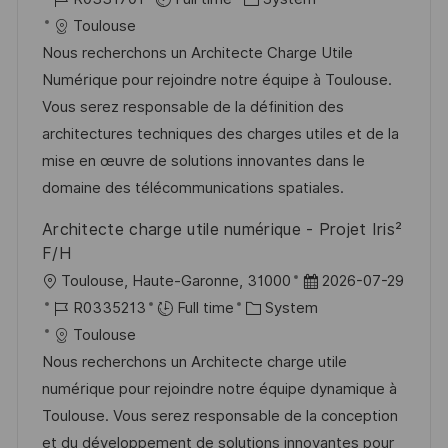
c
o
a
s
Toulouse
a
b
t
t
Nous recherchons un Architecte Charge Utile
t
I
e
e
Numérique pour rejoindre notre équipe à Toulouse.
i
d
g
d
Vous serez responsable de la définition des
o
o
D
architectures techniques des charges utiles et de la
n
r
a
mise en œuvre de solutions innovantes dans le
y
t
domaine des télécommunications spatiales.
e
Architecte charge utile numérique - Projet Iris²
F/H
L
P
Toulouse, Haute-Garonne, 31000
2026-07-29
o
J
C
o
R0335213
Full time
System
c
o
a
s
Toulouse
a
b
t
t
Nous recherchons un Architecte charge utile
t
I
e
e
numérique pour rejoindre notre équipe dynamique à
i
d
g
d
Toulouse. Vous serez responsable de la conception
o
o
D
et du développement de solutions innovantes pour