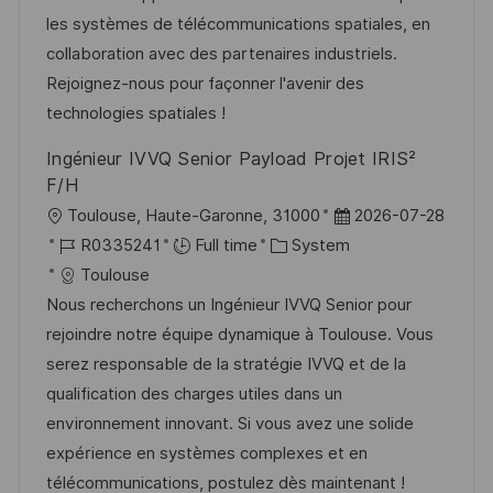
n
r
a
les systèmes de télécommunications spatiales, en
y
t
collaboration avec des partenaires industriels.
e
Rejoignez-nous pour façonner l'avenir des
technologies spatiales !
Ingénieur IVVQ Senior Payload Projet IRIS²
F/H
L
P
Toulouse, Haute-Garonne, 31000
2026-07-28
o
J
C
o
R0335241
Full time
System
c
o
a
s
Toulouse
a
b
t
t
Nous recherchons un Ingénieur IVVQ Senior pour
t
I
e
e
rejoindre notre équipe dynamique à Toulouse. Vous
i
d
g
d
serez responsable de la stratégie IVVQ et de la
o
o
D
qualification des charges utiles dans un
n
r
a
environnement innovant. Si vous avez une solide
y
t
expérience en systèmes complexes et en
e
télécommunications, postulez dès maintenant !