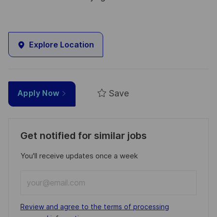
Explore Location
Save
Apply Now
Get notified for similar jobs
You'll receive updates once a week
Enter
Email
address
Required
Review and agree to the terms of processing
(Required)