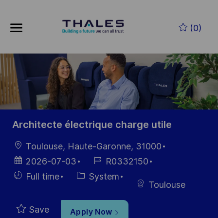
Skip to main content
Skip to main content
(0)
-
-
Architecte électrique charge utile
Location
Toulouse, Haute-Garonne, 31000
Posted
Job
2026-07-03
R0332150
Date
Id
Hiring
Category
Full time
System
Toulouse
Type
Save
Apply Now