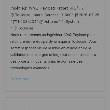
Ingénieur IVVQ Payload Projet RIS² F/H
L
P
Toulouse, Haute-Garonne, 31000
2026-07-28
o
J
C
o
R0335234
Full time
System
c
o
a
s
Toulouse
a
b
t
t
Nous recherchons un Ingénieur IVVQ Payload pour
t
I
e
e
rejoindre notre équipe dynamique à Toulouse. Vous
i
d
g
d
serez responsable de la mise en œuvre et de la
o
o
D
validation des charges utiles, tout en contribuant à
n
r
a
des projets innovants dans le domaine des
y
t
technologies avancées.
e
See more