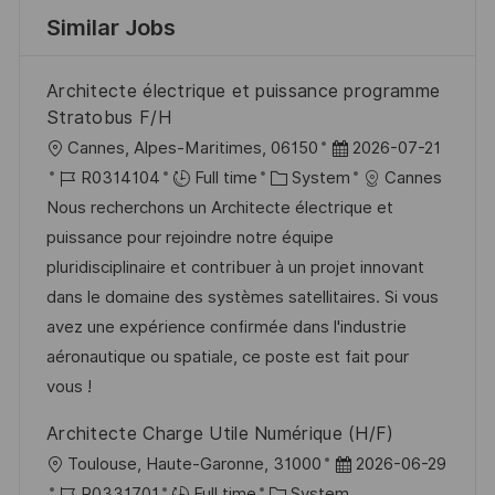
Similar Jobs
Architecte électrique et puissance programme
Stratobus F/H
L
P
Cannes, Alpes-Maritimes, 06150
2026-07-21
o
J
C
o
R0314104
Full time
System
Cannes
c
o
a
s
Nous recherchons un Architecte électrique et
a
b
t
t
puissance pour rejoindre notre équipe
t
I
e
e
pluridisciplinaire et contribuer à un projet innovant
i
d
g
d
dans le domaine des systèmes satellitaires. Si vous
o
o
D
avez une expérience confirmée dans l'industrie
n
r
a
aéronautique ou spatiale, ce poste est fait pour
y
t
vous !
e
Architecte Charge Utile Numérique (H/F)
L
P
Toulouse, Haute-Garonne, 31000
2026-06-29
o
J
C
o
R0331701
Full time
System