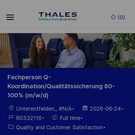
Skip to main content
Skip to main content
(0)
-
-
Fachperson Q-
Koordination/Qualitätssicherung 80-
100% (m/w/d)
Location
Posted
Unterentfelden,, #N/A
2026-06-24
Date
Job
Hiring
R0332116
Full time
Id
Type
Category
Quality and Customer Satisfaction