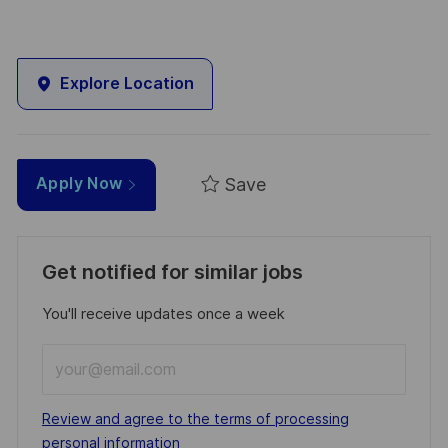
Explore Location
Save
Apply Now
Get notified for similar jobs
You'll receive updates once a week
Enter
Email
address
Required
Review and agree to the terms of processing
(Required)
personal information