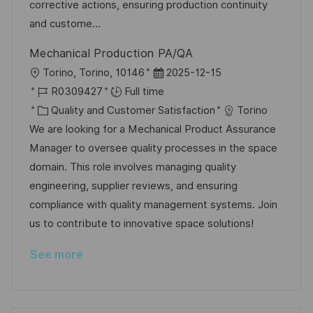
n
o
a
corrective actions, ensuring production continuity
r
t
and custome...
y
e
Mechanical Production PA/QA
L
P
Torino, Torino, 10146
2025-12-15
o
J
o
R0309427
Full time
c
o
C
s
Quality and Customer Satisfaction
Torino
a
b
a
t
We are looking for a Mechanical Product Assurance
t
I
t
e
Manager to oversee quality processes in the space
i
d
e
d
domain. This role involves managing quality
o
g
D
engineering, supplier reviews, and ensuring
n
o
a
compliance with quality management systems. Join
r
t
us to contribute to innovative space solutions!
y
e
See more