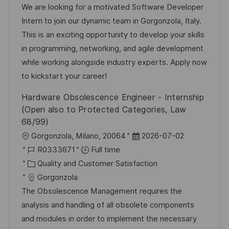
t
I
t
e
We are looking for a motivated Software Developer
i
d
e
d
Intern to join our dynamic team in Gorgonzola, Italy.
o
g
D
This is an exciting opportunity to develop your skills
n
o
a
in programming, networking, and agile development
r
t
while working alongside industry experts. Apply now
y
e
to kickstart your career!
Hardware Obsolescence Engineer - Internship
(Open also to Protected Categories, Law
68/99)
L
P
Gorgonzola, Milano, 20064
2026-07-02
o
J
o
R0333671
Full time
c
o
C
s
Quality and Customer Satisfaction
a
b
a
t
Gorgonzola
t
I
t
e
The Obsolescence Management requires the
i
d
e
d
analysis and handling of all obsolete components
o
g
D
and modules in order to implement the necessary