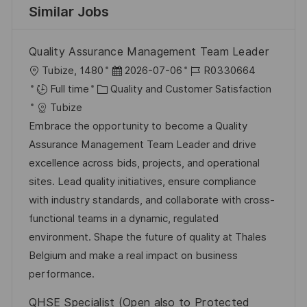
Similar Jobs
Quality Assurance Management Team Leader
L
P
J
Tubize, 1480
2026-07-06
R0330664
o
C
o
o
Full time
Quality and Customer Satisfaction
c
a
s
b
Tubize
a
t
t
I
Embrace the opportunity to become a Quality
t
e
e
d
Assurance Management Team Leader and drive
i
g
d
excellence across bids, projects, and operational
o
o
D
sites. Lead quality initiatives, ensure compliance
n
r
a
with industry standards, and collaborate with cross-
y
t
functional teams in a dynamic, regulated
e
environment. Shape the future of quality at Thales
Belgium and make a real impact on business
performance.
QHSE Specialist (Open also to Protected