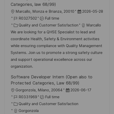
Categories, law 68/99)
L
P
Marcallo, Monza e Brianza, 20010
2026-05-28
o
J
o
R0327502
Full time
c
o
C
s
Quality and Customer Satisfaction
Marcallo
a
b
a
t
We are looking for a QHSE Specialist to lead and
t
I
t
e
coordinate Health, Safety & Environment activities
i
d
e
d
while ensuring compliance with Quality Management
o
g
D
Systems. Join us to promote a strong safety culture
n
o
a
and support operational excellence across our
r
t
organization.
y
e
Software Developer Intern (Open also to
Protected Categories, Law 68/99)
L
P
Gorgonzola, Milano, 20064
2026-06-17
o
J
o
R0331969
Full time
c
o
C
s
Quality and Customer Satisfaction
a
b
a
t
Gorgonzola