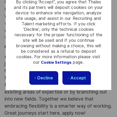
By clicking “Accept”, you agree that Thales
Profile von Personalvermittlungsagenturen nicht
and its partners will deposit cookies on your
bearbeiten.
device to enhance site navigation, analyze
Wir nehmen nur Bewerbungen/Lebensläufe entgegen, die
site usage, and assist in our Recruiting and
von Kandidatinnen und Kandidaten selbst übermittelt
Talent marketing efforts. If you click
'Decline', only the technical cookies
werden.
necessary for the proper functioning of the
Vielen Dank für das Verständnis.
site will be used and if you continue
browsing without making a choice, this will
#LI-HYBRID
be considered as a refusal to deposit
At Thales we provide CAREERS and not only
cookies. For more information please visit
our
page.
Cookie Settings
jobs. With Thales employing 80,000 employees in
68 countries our mobility policy enables
thousands of employees each year to develop
Decline
Accept
their careers at home and abroad, in their
existing areas of expertise or by branching out
into new fields. Together we believe that
embracing flexibility is a smarter way of working.
Great journeys start here, apply now!