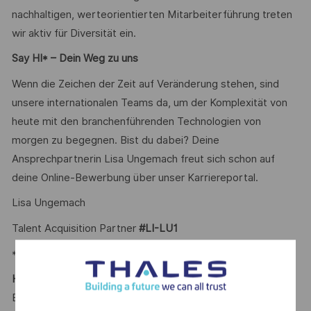
nachhaltigen, werteorientierten Mitarbeiterführung treten
wir aktiv für Diversität ein.
Say HI* – Dein Weg zu uns
Wenn die Zeichen der Zeit auf Veränderung stehen, sind
unsere internationalen Teams da, um der Komplexität von
heute mit den branchenführenden Technologien von
morgen zu begegnen. Bist du dabei? Deine
Ansprechpartnerin Lisa Ungemach freut sich schon auf
deine Online-Bewerbung über unser Karriereportal.
Lisa Ungemach
Talent Acquisition Partner
#LI-LU1
*Human Intelligence
Hinweis für Agenturen/Agencys:
Bitte habt Verständnis dafür, dass wir proaktiv angebotene