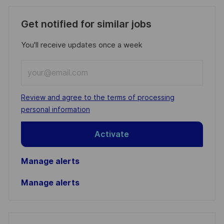
Get notified for similar jobs
You'll receive updates once a week
Enter
Email
address
Required
Review and agree to the terms of processing
(Required)
personal information
Activate
Manage alerts
Manage alerts