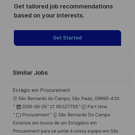
Get tailored job recommendations
based on your interests.
Get Started
Similar Jobs
Estágio em Procurement
L
São Bernardo do Campo, São Paulo, 09890-430
o
P
J
2026-06-29
R0327795
Part time
c
o
C
o
Procurement
São Bernardo Do Campo
a
s
a
b
Estamos em busca de um Estagiário em
t
t
t
I
Procurement para se juntar à nossa equipe em São