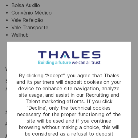
Bolsa Auxilio
Convênio Médico
Vale Refeição
Vale Transporte
Wellhub
Why Join Us?
By clicking “Accept”, you agree that Thales
Say HI and learn more about working at Thales
click
and its partners will deposit cookies on your
device to enhance site navigation, analyze
here
.
site usage, and assist in our Recruiting and
Talent marketing efforts. If you click
'Decline', only the technical cookies
#LI-Onsite
necessary for the proper functioning of the
site will be used and if you continue
#LI-IP1
browsing without making a choice, this will
be considered as a refusal to deposit
At Thales we provide CAREERS and not only