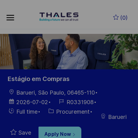
Skip to main content
Skip to main content
(0)
-
-
Estágio em Compras
Location
Barueri, São Paulo, 06465-110
Posted
Job
2026-07-02
R0331908
Date
Id
Hiring
Category
Full time
Procurement
Barueri
Type
Save
Apply Now