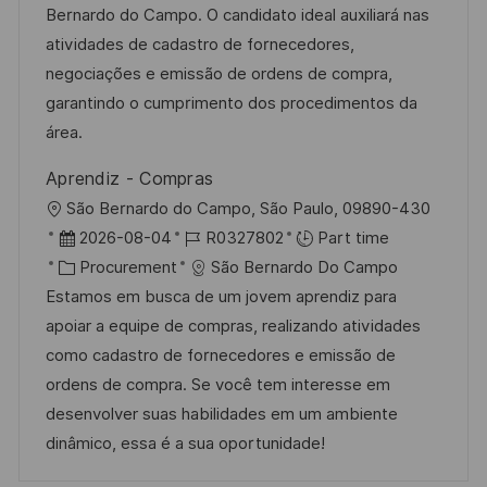
i
e
e
d
Bernardo do Campo. O candidato ideal auxiliará nas
o
d
g
atividades de cadastro de fornecedores,
n
D
o
negociações e emissão de ordens de compra,
a
r
garantindo o cumprimento dos procedimentos da
t
y
área.
e
Aprendiz - Compras
L
São Bernardo do Campo, São Paulo, 09890-430
o
P
J
2026-08-04
R0327802
Part time
c
o
C
o
Procurement
São Bernardo Do Campo
a
s
a
b
Estamos em busca de um jovem aprendiz para
t
t
t
I
apoiar a equipe de compras, realizando atividades
i
e
e
d
como cadastro de fornecedores e emissão de
o
d
g
ordens de compra. Se você tem interesse em
n
D
o
desenvolver suas habilidades em um ambiente
a
r
dinâmico, essa é a sua oportunidade!
t
y