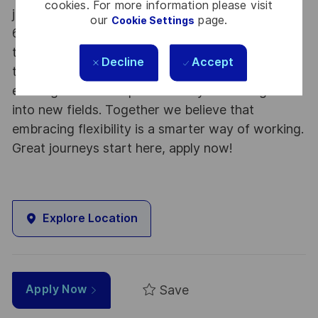
cookies. For more information please visit
jobs. With Thales employing 80,000 employees in
our
page.
Cookie Settings
68 countries our mobility policy enables
thousands of employees each year to develop
Decline
Accept
their careers at home and abroad, in their
existing areas of expertise or by branching out
into new fields. Together we believe that
embracing flexibility is a smarter way of working.
Great journeys start here, apply now!
Explore Location
Save
Apply Now