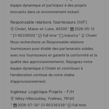
n
r
a
équipe dynamique et participez à des projets
y
t
innovants dans un environnement inclusif.
e
Responsable relations fournisseurs (H/F)
L
P
Cholet, Maine-et-Loire, 49300
2026-05-12
o
J
C
o
R0316505
Full time
Industry
Cholet
c
o
a
s
Nous recherchons un Responsable relations
a
b
t
t
fournisseurs pour établir des partenariats solides
t
I
e
e
avec nos fournisseurs et garantir la conformité et la
i
d
g
d
qualité des approvisionnements. Rejoignez notre
o
o
D
équipe dynamique à Cholet et contribuez à
n
r
a
l'amélioration continue de notre chaîne
y
t
d'approvisionnement.
e
Ingénieur Logistique Projets - F/H
L
Vélizy-Villacoublay, Yvelines, 78140
o
P
J
2026-07-30
R0336339
Full time