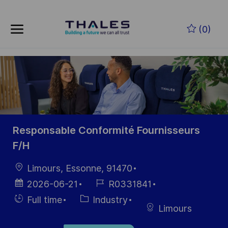
Skip to main content
Skip to main content
(0)
-
-
Responsable Conformité Fournisseurs
F/H
Location
Limours, Essonne, 91470
Posted
Job
2026-06-21
R0331841
Date
Id
Hiring
Category
Full time
Industry
Limours
Type