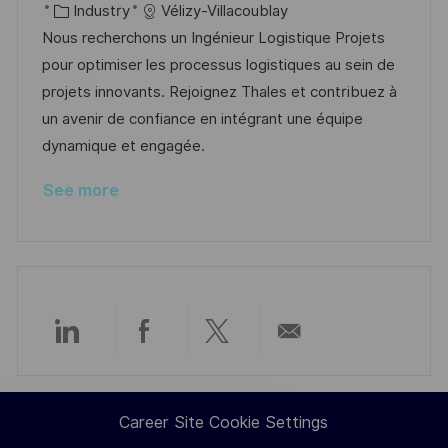
c
o
C
o
Industry
Vélizy-Villacoublay
a
s
a
b
Nous recherchons un Ingénieur Logistique Projets
t
t
t
I
pour optimiser les processus logistiques au sein de
i
e
e
d
projets innovants. Rejoignez Thales et contribuez à
o
d
g
un avenir de confiance en intégrant une équipe
n
D
o
dynamique et engagée.
a
r
See more
t
y
e
Share
Share
Share
Share
via
via
via
via
Career Site Cookie Settings