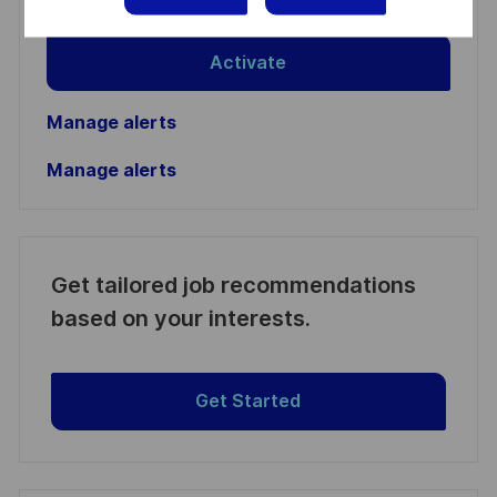
(Required)
personal information
Activate
Manage alerts
Manage alerts
Get tailored job recommendations
based on your interests.
Get Started