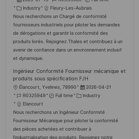
c
o
C
o
Industry
Fleury-Les-Aubrais
a
s
a
b
Nous recherchons un Chargé de conformité
t
t
t
I
fournisseurs industriels pour piloter les demandes
i
e
e
d
de dérogations et garantir la conformité des
o
d
g
produits livrés. Rejoignez Thales et contribuez à un
n
D
o
avenir de confiance dans un environnement inclusif
a
r
et dynamique.
t
y
Ingénieur Conformité Fournisseur mécanique et
e
produits sous spécification F/H
L
P
Élancourt, Yvelines, 78990
2026-04-21
o
J
C
o
R0325949
Full time
Industry
c
o
a
s
Elancourt
a
b
t
t
Nous recherchons un Ingénieur Conformité
t
I
e
e
Fournisseur Mécanique pour piloter la conformité
i
d
g
d
des pièces achetées et contribuer à
o
o
D
l'industrialisation des produits. Rejoignez notre