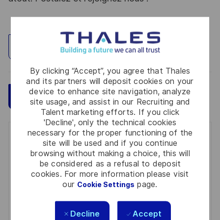
Explore Location
By clicking “Accept”, you agree that Thales
and its partners will deposit cookies on your
device to enhance site navigation, analyze
Save
Apply Now
site usage, and assist in our Recruiting and
Talent marketing efforts. If you click
'Decline', only the technical cookies
necessary for the proper functioning of the
Get notified for similar jobs
site will be used and if you continue
browsing without making a choice, this will
You'll receive updates once a week
be considered as a refusal to deposit
cookies. For more information please visit
Enter
our
page.
Cookie Settings
Email
address
Required
Review and agree to the terms of processing
Decline
Accept