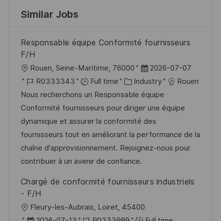
Similar Jobs
Responsable équipe Conformité fournisseurs
F/H
L
P
Rouen, Seine-Maritime, 76000
2026-07-07
o
J
C
o
R0333343
Full time
Industry
Rouen
c
o
a
s
Nous recherchons un Responsable équipe
a
b
t
t
Conformité fournisseurs pour diriger une équipe
t
I
e
e
dynamique et assurer la conformité des
i
d
g
d
fournisseurs tout en améliorant la performance de la
o
o
D
chaîne d'approvisionnement. Rejoignez-nous pour
n
r
a
contribuer à un avenir de confiance.
y
t
Chargé de conformité fournisseurs industriels
e
- F/H
L
Fleury-les-Aubrais, Loiret, 45400
o
P
J
2026-07-13
R0333989
Full time