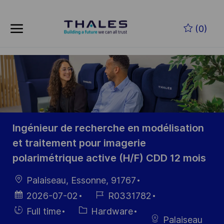
Skip to main content
Skip to main content
(0)
-
-
Ingénieur de recherche en modélisation
et traitement pour imagerie
polarimétrique active (H/F) CDD 12 mois
Location
Palaiseau, Essonne, 91767
Posted
Job
2026-07-02
R0331782
Date
Id
Hiring
Category
Full time
Hardware
Palaiseau