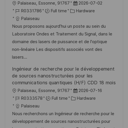
L
P
Palaiseau, Essonne, 91767
2026-07-02
o
J
C
o
R0331786
Full time
Hardware
c
o
a
s
Palaiseau
a
b
t
t
Nous proposons aujourd’hui un poste au sein du
t
I
e
e
Laboratoire Ondes et Traitement du Signal, dans le
i
d
g
d
domaine des lasers de puissance et de l'optique
o
o
D
non-linéaire Les dispositifs associés vont des
n
r
a
lasers...
y
t
Ingénieur de recherche pour le développement
e
de sources nanostructurées pour les
communications quantiques (H/F) CDD 18 mois
L
P
Palaiseau, Essonne, 91767
2026-07-16
o
J
C
o
R0333578
Full time
Hardware
c
o
a
s
Palaiseau
a
b
t
t
Nous recherchons un Ingénieur de recherche pour le
t
I
e
e
développement de sources nanostructurées pour