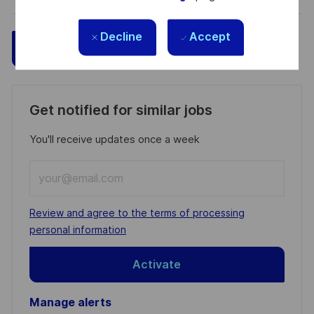
Decline
Accept
Save
Apply Now
Get notified for similar jobs
You'll receive updates once a week
Enter
Email
address
Required
Review and agree to the terms of processing
(Required)
personal information
Activate
Manage alerts