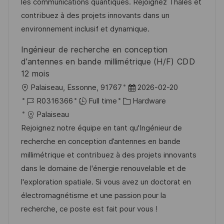
i
d
g
d
les communications quantiques. Rejoignez Thales et
o
o
D
contribuez à des projets innovants dans un
n
r
a
environnement inclusif et dynamique.
y
t
Ingénieur de recherche en conception
e
d’antennes en bande millimétrique (H/F) CDD
12 mois
L
P
Palaiseau, Essonne, 91767
2026-02-20
o
J
C
o
R0316366
Full time
Hardware
c
o
a
s
Palaiseau
a
b
t
t
Rejoignez notre équipe en tant qu'Ingénieur de
t
I
e
e
recherche en conception d’antennes en bande
i
d
g
d
millimétrique et contribuez à des projets innovants
o
o
D
dans le domaine de l'énergie renouvelable et de
n
r
a
l'exploration spatiale. Si vous avez un doctorat en
y
t
électromagnétisme et une passion pour la
e
recherche, ce poste est fait pour vous !