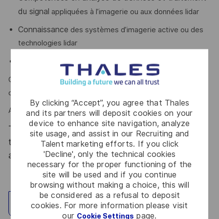
du signal
appliquées à l’imagerie ou aux données lidar
Connaissance
des systèmes d’imagerie active ou des
technologies lidar
Anglais (niveau C1 attendu)
Curiosité, esprit d’équipe, rigueur et sens de la
communication sont des atouts que l'on vous reconnait ?
By clicking “Accept”, you agree that Thales
Alors ce poste est fait pour vous !
and its partners will deposit cookies on your
device to enhance site navigation, analyze
Thales, entreprise Handi-Engagée, reconnait
site usage, and assist in our Recruiting and
tous les talents. La diversité est notre meilleur
Talent marketing efforts. If you click
'Decline', only the technical cookies
atout. Postulez et rejoignez nous !
necessary for the proper functioning of the
site will be used and if you continue
browsing without making a choice, this will
be considered as a refusal to deposit
Explore Location
cookies. For more information please visit
our
page.
Cookie Settings