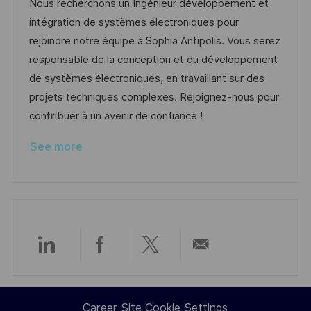
a
s
a
b
Nous recherchons un Ingénieur développement et
t
t
t
I
intégration de systèmes électroniques pour
i
e
e
d
rejoindre notre équipe à Sophia Antipolis. Vous serez
o
d
g
responsable de la conception et du développement
n
D
o
de systèmes électroniques, en travaillant sur des
a
r
projets techniques complexes. Rejoignez-nous pour
t
y
contribuer à un avenir de confiance !
e
See more
Share
Share
Share
Share
via
via
via
via
Career Site Cookie Settings