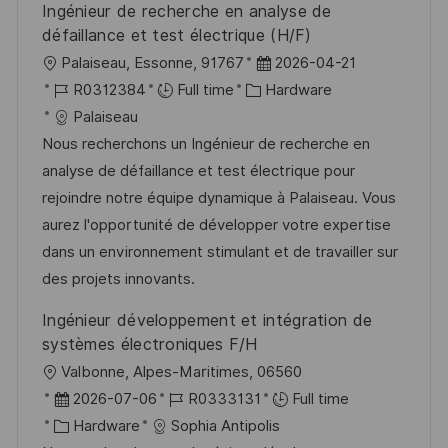
Ingénieur de recherche en analyse de
défaillance et test électrique (H/F)
L
P
Palaiseau, Essonne, 91767
2026-04-21
o
J
C
o
R0312384
Full time
Hardware
c
o
a
s
Palaiseau
a
b
t
t
Nous recherchons un Ingénieur de recherche en
t
I
e
e
analyse de défaillance et test électrique pour
i
d
g
d
rejoindre notre équipe dynamique à Palaiseau. Vous
o
o
D
aurez l'opportunité de développer votre expertise
n
r
a
dans un environnement stimulant et de travailler sur
y
t
des projets innovants.
e
Ingénieur développement et intégration de
systèmes électroniques F/H
L
Valbonne, Alpes-Maritimes, 06560
o
P
J
2026-07-06
R0333131
Full time
c
o
C
o
Hardware
Sophia Antipolis