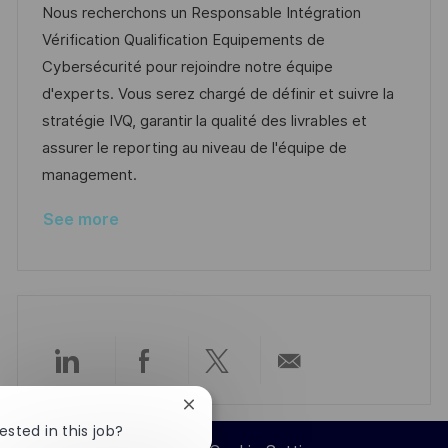
t
I
t
e
Nous recherchons un Responsable Intégration
i
d
e
d
Vérification Qualification Equipements de
o
g
D
Cybersécurité pour rejoindre notre équipe
n
o
a
d'experts. Vous serez chargé de définir et suivre la
r
t
stratégie IVQ, garantir la qualité des livrables et
y
e
assurer le reporting au niveau de l'équipe de
management.
See more
Share
Share
Share
Share
Close
via
via
via
via
chatbot
ested in this job?