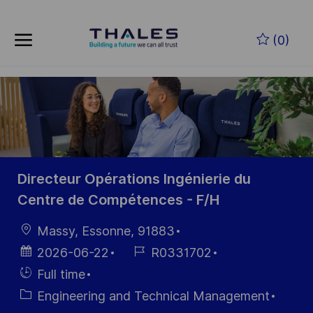
Skip to main content
Skip to main content
(0)
-
-
Directeur Opérations Ingénierie du
Centre de Compétences - F/H
Location
Massy, Essonne, 91883
Posted
Job
2026-06-22
R0331702
Date
Id
Hiring
Full time
Type
Category
Engineering and Technical Management