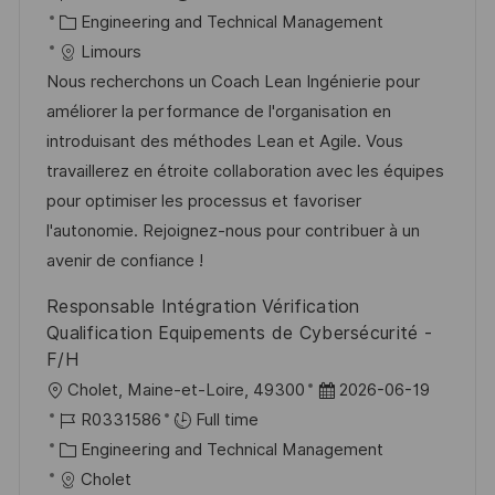
c
o
C
s
Engineering and Technical Management
a
b
a
t
Limours
t
I
t
e
Nous recherchons un Coach Lean Ingénierie pour
i
d
e
d
améliorer la performance de l'organisation en
o
g
D
introduisant des méthodes Lean et Agile. Vous
n
o
a
travaillerez en étroite collaboration avec les équipes
r
t
pour optimiser les processus et favoriser
y
e
l'autonomie. Rejoignez-nous pour contribuer à un
avenir de confiance !
Responsable Intégration Vérification
Qualification Equipements de Cybersécurité -
F/H
L
P
Cholet, Maine-et-Loire, 49300
2026-06-19
o
J
o
R0331586
Full time
c
o
C
s
Engineering and Technical Management
a
b
a
t
Cholet