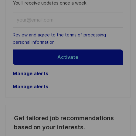
You'll receive updates once a week
Enter
Email
address
Required
Review and agree to the terms of processing
(Required)
personal information
Activate
Manage alerts
Manage alerts
Get tailored job recommendations
based on your interests.