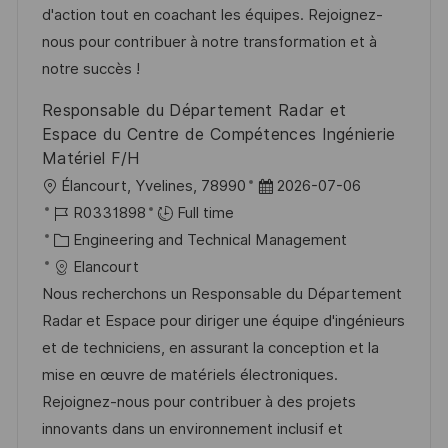
a
r
d'action tout en coachant les équipes. Rejoignez-
t
y
nous pour contribuer à notre transformation et à
e
notre succès !
Responsable du Département Radar et
Espace du Centre de Compétences Ingénierie
Matériel F/H
L
P
Élancourt, Yvelines, 78990
2026-07-06
o
J
o
R0331898
Full time
c
o
C
s
Engineering and Technical Management
a
b
a
t
Elancourt
t
I
t
e
Nous recherchons un Responsable du Département
i
d
e
d
Radar et Espace pour diriger une équipe d'ingénieurs
o
g
D
et de techniciens, en assurant la conception et la
n
o
a
mise en œuvre de matériels électroniques.
r
t
Rejoignez-nous pour contribuer à des projets
y
e
innovants dans un environnement inclusif et