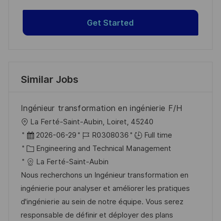
Get Started
Similar Jobs
Ingénieur transformation en ingénierie F/H
L
La Ferté-Saint-Aubin, Loiret, 45240
o
P
J
2026-06-29
R0308036
Full time
c
o
C
o
Engineering and Technical Management
a
s
a
b
La Ferté-Saint-Aubin
t
t
t
I
Nous recherchons un Ingénieur transformation en
i
e
e
d
ingénierie pour analyser et améliorer les pratiques
o
d
g
d'ingénierie au sein de notre équipe. Vous serez
n
D
o
responsable de définir et déployer des plans