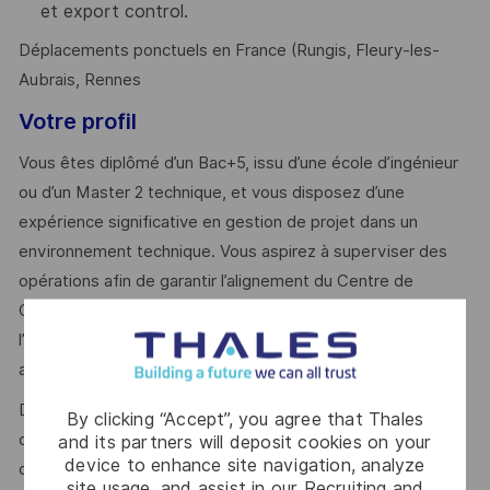
et export control.
Déplacements ponctuels en France (Rungis, Fleury-les-
Aubrais, Rennes
Votre profil
Vous êtes diplômé d’un Bac+5, issu d’une école d’ingénieur
ou d’un Master 2 technique, et vous disposez d’une
expérience significative en gestion de projet dans un
environnement technique. Vous aspirez à superviser des
opérations afin de garantir l’alignement du Centre de
Compétences avec les enjeux de performance de
l’Ingénierie, tout en évoluant dans un rôle à responsabilité
au sein d’un environnement stimulant.
Doté d’un véritable leadership, vous savez fédérer,
By clicking “Accept”, you agree that Thales
collaborer efficacement et piloter des équipes transverses
and its partners will deposit cookies on your
device to enhance site navigation, analyze
dans un contexte organisationnel complexe. Vous faites
site usage, and assist in our Recruiting and