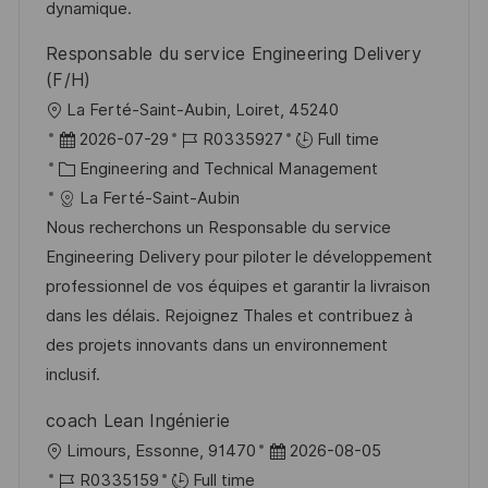
dynamique.
Responsable du service Engineering Delivery
(F/H)
L
La Ferté-Saint-Aubin, Loiret, 45240
o
P
J
2026-07-29
R0335927
Full time
c
o
C
o
Engineering and Technical Management
a
s
a
b
La Ferté-Saint-Aubin
t
t
t
I
Nous recherchons un Responsable du service
i
e
e
d
Engineering Delivery pour piloter le développement
o
d
g
professionnel de vos équipes et garantir la livraison
n
D
o
dans les délais. Rejoignez Thales et contribuez à
a
r
des projets innovants dans un environnement
t
y
inclusif.
e
coach Lean Ingénierie
L
P
Limours, Essonne, 91470
2026-08-05
o
J
o
R0335159
Full time