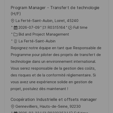
y
e
Program Manager - Transfert de technologie
(H/F)
L
La Ferté-Saint-Aubin, Loiret, 45240
o
P
J
2026-07-09
R0315164
Full time
c
o
C
o
Bid and Project Management
a
s
a
b
La Ferté-Saint-Aubin
t
t
t
I
Rejoignez notre équipe en tant que Responsable de
i
e
e
d
Programme pour piloter des projets de transfert de
o
d
g
technologie dans un environnement international.
n
D
o
Vous serez responsable de la gestion des coûts,
a
r
des risques et de la conformité réglementaire. Si
t
y
vous avez une expérience solide en gestion de
e
projet, postulez dès maintenant !
Coopération Industrielle et offsets manager
L
Gennevilliers, Hauts-de-Seine, 92230
o
P
J