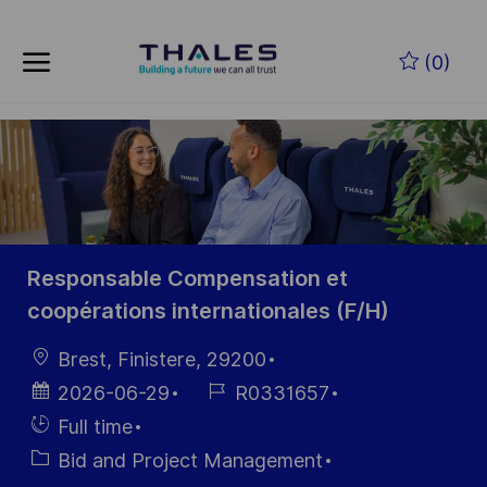
Skip to main content
Skip to main content
(0)
-
-
Responsable Compensation et
coopérations internationales (F/H)
Location
Brest, Finistere, 29200
Posted
Job
2026-06-29
R0331657
Date
Id
Hiring
Full time
Type
Category
Bid and Project Management