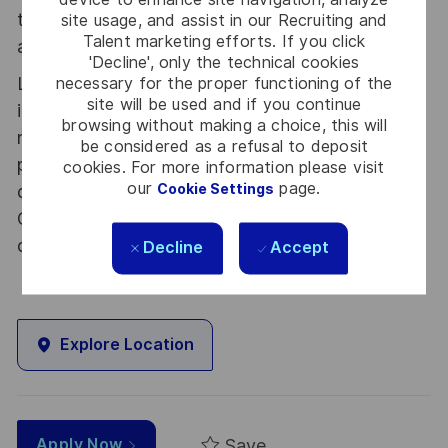
tous les talents. La diversité est notre meilleur
site usage, and assist in our Recruiting and
Talent marketing efforts. If you click
atout. Postulez et rejoignez nous !
'Decline', only the technical cookies
Le poste pouvant nécessiter d'accéder à des
necessary for the proper functioning of the
site will be used and if you continue
informations relevant du secret de la défense
browsing without making a choice, this will
nationale, la personne retenue fera l'objet d'une
be considered as a refusal to deposit
procédure d’habilitation, conformément aux
cookies. For more information please visit
our
page.
Cookie Settings
dispositions des articles R.2311-1 et suivants du
Code de la défense et de l’IGI 1300 SGDSN/PSE
du 09 août 2021.
Decline
Accept
Explore Location
Save
Apply Now