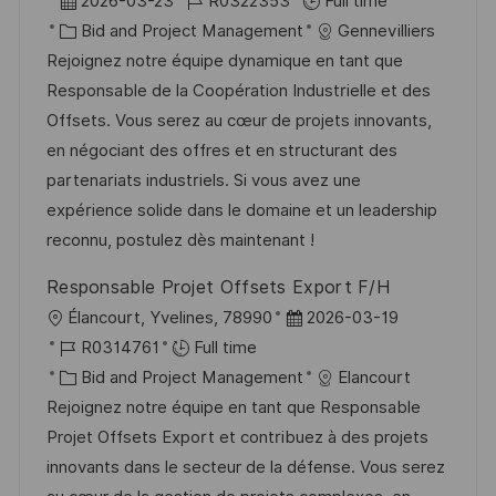
2026-03-23
R0322353
Full time
c
o
C
o
Bid and Project Management
Gennevilliers
a
s
a
b
Rejoignez notre équipe dynamique en tant que
t
t
t
I
Responsable de la Coopération Industrielle et des
i
e
e
d
Offsets. Vous serez au cœur de projets innovants,
o
d
g
en négociant des offres et en structurant des
n
D
o
partenariats industriels. Si vous avez une
a
r
expérience solide dans le domaine et un leadership
t
y
reconnu, postulez dès maintenant !
e
Responsable Projet Offsets Export F/H
L
P
Élancourt, Yvelines, 78990
2026-03-19
o
J
o
R0314761
Full time
c
o
C
s
Bid and Project Management
Elancourt
a
b
a
t
Rejoignez notre équipe en tant que Responsable
t
I
t
e
Projet Offsets Export et contribuez à des projets
i
d
e
d
innovants dans le secteur de la défense. Vous serez
o
g
D