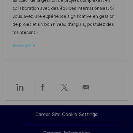
au cœur de la gestion de projets complexes, en
n
o
a
collaboration avec des équipes internationales. Si
r
t
vous avez une expérience significative en gestion
y
e
de projet et un bon niveau d'anglais, postulez dès
maintenant !
See more
Share
Share
Share
Share
via
via
via
via
Career Site Cookie Settings
LinkedIn
Facebook
twitter
email