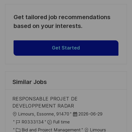
Get tailored job recommendations
based on your interests.
Get Started
Similar Jobs
RESPONSABLE PROJET DE
DEVELOPPEMENT RADAR
L
P
Limours, Essonne, 91470
2026-06-29
o
J
o
R0333134
Full time
c
o
C
s
Bid and Project Management
Limours