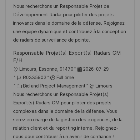
a
b
a
t
Nous recherchons un Responsable Projet de
t
I
t
e
Développement Radar pour piloter des projets
i
d
e
d
innovants dans le domaine de la défense. Rejoignez
o
g
D
une équipe dynamique et contribuez à la conception
n
o
a
de radars de surveillance de pointe.
r
t
Responsable Projet(s) Export(s) Radars GM
y
e
F/H
L
P
Limours, Essonne, 91470
2026-07-29
o
J
o
R0335903
Full time
c
o
C
s
Bid and Project Management
Limours
a
b
a
t
Nous recherchons un Responsable Projet(s)
t
I
t
e
Export(s) Radars GM pour piloter des projets
i
d
e
d
complexes dans le domaine de la défense. Vous
o
g
D
serez en charge de la gestion des exigences, de la
n
o
a
relation client et du reporting interne. Rejoignez-
r
t
nous pour contribuer à un avenir de confiance !