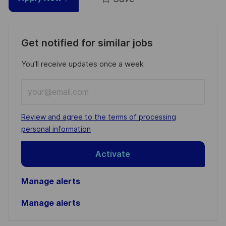
Get notified for similar jobs
You'll receive updates once a week
Enter
Email
address
Required
Review and agree to the terms of processing
(Required)
personal information
Activate
Manage alerts
Manage alerts