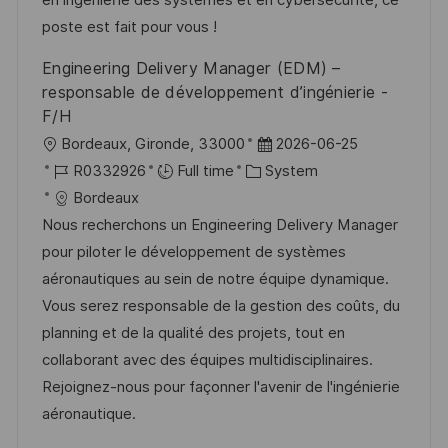
t
y
poste est fait pour vous !
e
Engineering Delivery Manager (EDM) –
responsable de développement d’ingénierie -
F/H
L
P
Bordeaux, Gironde, 33000
2026-06-25
o
J
C
o
R0332926
Full time
System
c
o
a
s
Bordeaux
a
b
t
t
Nous recherchons un Engineering Delivery Manager
t
I
e
e
pour piloter le développement de systèmes
i
d
g
d
aéronautiques au sein de notre équipe dynamique.
o
o
D
Vous serez responsable de la gestion des coûts, du
n
r
a
planning et de la qualité des projets, tout en
y
t
collaborant avec des équipes multidisciplinaires.
e
Rejoignez-nous pour façonner l'avenir de l'ingénierie
aéronautique.