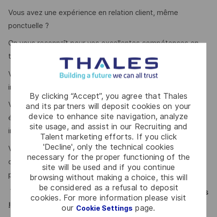
Vous avez une expérience en relation client, même
ponctuelle ?
On vous reconnaît pour vos excellentes compétences en
travail d’équipe et en relations interpersonnelles ?
Vous êtes à l’aise dans un environnement multinational, en
interne comme avec les partenaires et clients ?
By clicking “Accept”, you agree that Thales
Vous savez travailler de manière autonome comme en
and its partners will deposit cookies on your
device to enhance site navigation, analyze
équipe, et vous trouvez des solutions même en contexte
site usage, and assist in our Recruiting and
incertain ou ambigu ?
Talent marketing efforts. If you click
'Decline', only the technical cookies
Vous êtes capable de gérer plusieurs tâches en parallèle,
necessary for the proper functioning of the
de prioriser efficacement et de rester performant sous
site will be used and if you continue
pression ?
browsing without making a choice, this will
be considered as a refusal to deposit
Vous vous reconnaissez ? Alors ce poste est fait pour vous
cookies. For more information please visit
!
our
page.
Cookie Settings