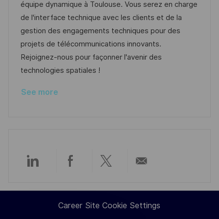
i
d
g
d
équipe dynamique à Toulouse. Vous serez en charge
o
o
D
de l'interface technique avec les clients et de la
n
r
a
gestion des engagements techniques pour des
y
t
projets de télécommunications innovants.
e
Rejoignez-nous pour façonner l'avenir des
technologies spatiales !
See more
Share
Share
Share
Share
via
via
via
via
Career Site Cookie Settings
LinkedIn
Facebook
twitter
email