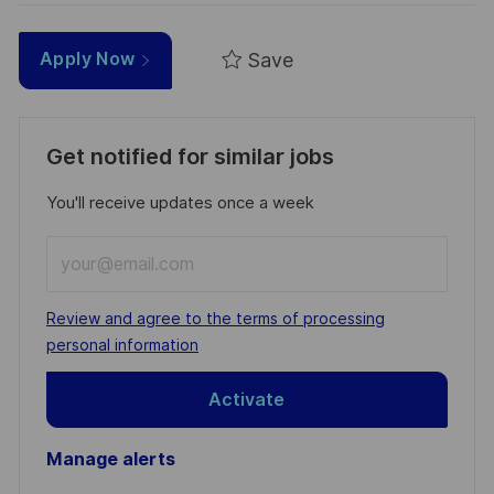
Save
Apply Now
Get notified for similar jobs
You'll receive updates once a week
Enter
Email
address
Required
Review and agree to the terms of processing
(Required)
personal information
Activate
Manage alerts