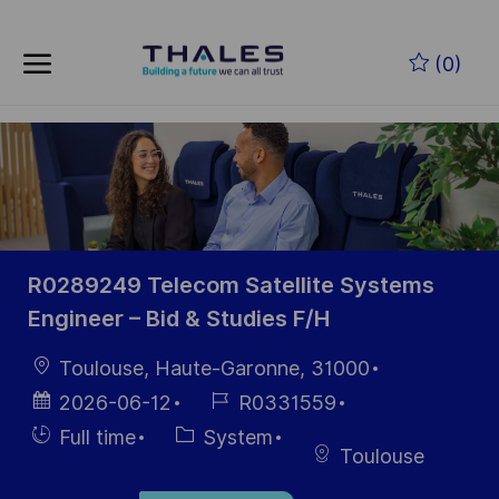
Skip to main content
Skip to main content
(0)
-
-
R0289249 Telecom Satellite Systems
Engineer – Bid & Studies F/H
Location
Toulouse, Haute-Garonne, 31000
Posted
Job
2026-06-12
R0331559
Date
Id
Hiring
Category
Full time
System
Toulouse
Type