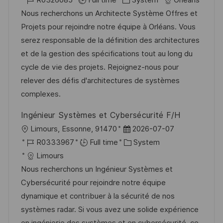
c
o
a
s
Nous recherchons un Architecte Système Offres et
a
b
t
t
Projets pour rejoindre notre équipe à Orléans. Vous
t
I
e
e
serez responsable de la définition des architectures
i
d
g
d
et de la gestion des spécifications tout au long du
o
o
D
cycle de vie des projets. Rejoignez-nous pour
n
r
a
relever des défis d'architectures de systèmes
y
t
complexes.
e
Ingénieur Systèmes et Cybersécurité F/H
L
P
Limours, Essonne, 91470
2026-07-07
o
J
o
C
R0333967
Full time
System
c
o
s
a
Limours
a
b
t
t
Nous recherchons un Ingénieur Systèmes et
t
I
e
e
Cybersécurité pour rejoindre notre équipe
i
d
d
g
dynamique et contribuer à la sécurité de nos
o
D
o
systèmes radar. Si vous avez une solide expérience
n
a
r
en ingénierie des systèmes et en cybersécurité, ce