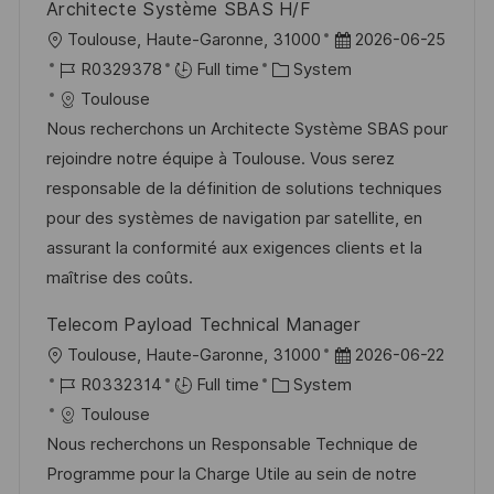
Architecte Système SBAS H/F
L
P
Toulouse, Haute-Garonne, 31000
2026-06-25
o
J
C
o
R0329378
Full time
System
c
o
a
s
Toulouse
a
b
t
t
Nous recherchons un Architecte Système SBAS pour
t
I
e
e
rejoindre notre équipe à Toulouse. Vous serez
i
d
g
d
responsable de la définition de solutions techniques
o
o
D
pour des systèmes de navigation par satellite, en
n
r
a
assurant la conformité aux exigences clients et la
y
t
maîtrise des coûts.
e
Telecom Payload Technical Manager
L
P
Toulouse, Haute-Garonne, 31000
2026-06-22
o
J
C
o
R0332314
Full time
System
c
o
a
s
Toulouse
a
b
t
t
Nous recherchons un Responsable Technique de
t
I
e
e
Programme pour la Charge Utile au sein de notre