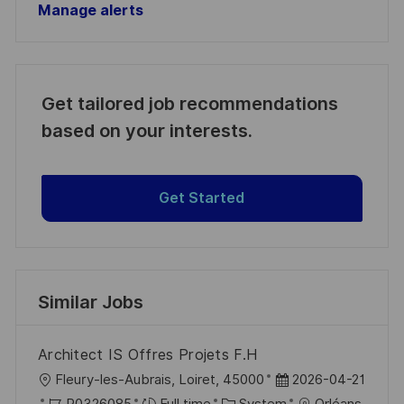
Manage alerts
Get tailored job recommendations
based on your interests.
Get Started
Similar Jobs
Architect IS Offres Projets F.H
L
P
Fleury-les-Aubrais, Loiret, 45000
2026-04-21
o
J
C
o
R0326085
Full time
System
Orléans