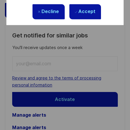
Save
Apply Now
Decline
Accept
Get notified for similar jobs
You'll receive updates once a week
Enter
Email
address
Required
Review and agree to the terms of processing
(Required)
personal information
Activate
Manage alerts
Manage alerts