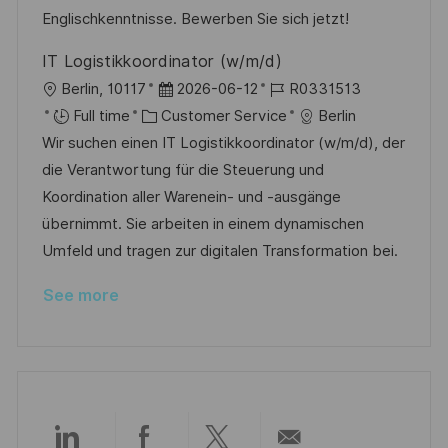
n
r
a
Englischkenntnisse. Bewerben Sie sich jetzt!
y
t
IT Logistikkoordinator (w/m/d)
e
L
P
J
Berlin, 10117
2026-06-12
R0331513
o
C
o
o
Full time
Customer Service
Berlin
c
a
s
b
Wir suchen einen IT Logistikkoordinator (w/m/d), der
a
t
t
I
die Verantwortung für die Steuerung und
t
e
e
d
Koordination aller Warenein- und -ausgänge
i
g
d
übernimmt. Sie arbeiten in einem dynamischen
o
o
D
Umfeld und tragen zur digitalen Transformation bei.
n
r
a
See more
y
t
e