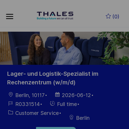
Skip to main content
Skip to main content
(0)
-
-
Lager- und Logistik-Spezialist im
Rechenzentrum (w/m/d)
Location
Posted
Berlin, 10117
2026-06-12
Date
Job
Hiring
R0331514
Full time
Id
Type
Category
Customer Service
Berlin