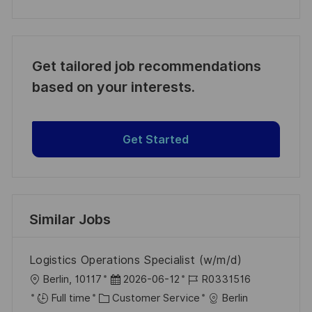
Get tailored job recommendations
based on your interests.
Get Started
Similar Jobs
Logistics Operations Specialist (w/m/d)
L
P
J
Berlin, 10117
2026-06-12
R0331516
o
C
o
o
Full time
Customer Service
Berlin