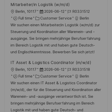
y
t
Mitarbeiter/in Logistik (w/m/d)
e
L
P
J
Berlin, 10117
2026-06-12
R0331512
o
C
o
o
Full time
Customer Service
Berlin
c
a
s
b
Wir suchen einen Mitarbeiter/in Logistik (w/m/d) zur
a
t
t
I
Steuerung und Koordination aller Warenein- und -
t
e
e
d
ausgänge. Sie bringen mehrjährige Berufserfahrung
i
g
d
im Bereich Logistik mit und haben gute Deutsch-
o
o
D
und Englischkenntnisse. Bewerben Sie sich jetzt!
n
r
a
IT Asset & Logistics Coordinator (m/w/d)
y
t
L
P
J
Berlin, 10117
2026-06-12
R0331518
e
o
C
o
o
Full time
Customer Service
Berlin
c
a
s
b
Wir suchen einen IT Asset & Logistics Coordinator
a
t
t
I
(m/w/d), der für die Steuerung und Koordination aller
t
e
e
d
Warenein- und -ausgänge verantwortlich ist. Sie
i
g
d
bringen mehrjährige Berufserfahrung im Bereich
o
o
D
Logistik mit und haben gute Deutsch- und