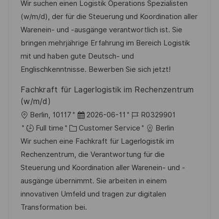
c
a
s
b
Wir suchen einen Logistik Operations Spezialisten
a
t
t
I
(w/m/d), der für die Steuerung und Koordination aller
t
e
e
d
Warenein- und -ausgänge verantwortlich ist. Sie
i
g
d
bringen mehrjährige Erfahrung im Bereich Logistik
o
o
D
mit und haben gute Deutsch- und
n
r
a
Englischkenntnisse. Bewerben Sie sich jetzt!
y
t
Fachkraft für Lagerlogistik im Rechenzentrum
e
(w/m/d)
L
P
J
Berlin, 10117
2026-06-11
R0329901
o
C
o
o
Full time
Customer Service
Berlin
c
a
s
b
Wir suchen eine Fachkraft für Lagerlogistik im
a
t
t
I
Rechenzentrum, die Verantwortung für die
t
e
e
d
Steuerung und Koordination aller Warenein- und -
i
g
d
ausgänge übernimmt. Sie arbeiten in einem
o
o
D
innovativen Umfeld und tragen zur digitalen
n
r
a
Transformation bei.