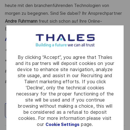
heute mit den branchenführenden Technologien von
morgen zu begegnen. Sind Sie dabei? Ihr Ansprechpartner
Andre Fuhrmann
freut sich schon auf Ihre Online-
Bewerbung.
– Talent Acquisition Partner
Andre Fuhrmann
+49 7156 / 302 - 22002
By clicking “Accept”, you agree that Thales
*Human Intelligence
and its partners will deposit cookies on your
device to enhance site navigation, analyze
#LI-AF1
site usage, and assist in our Recruiting and
Talent marketing efforts. If you click
#LI-ONSITE
'Decline', only the technical cookies
necessary for the proper functioning of the
site will be used and if you continue
browsing without making a choice, this will
Explore Location
be considered as a refusal to deposit
cookies. For more information please visit
our
page.
Cookie Settings