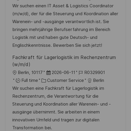
c
a
s
b
Wir suchen einen IT Asset & Logistics Coordinator
a
t
t
I
(m/w/d), der für die Steuerung und Koordination aller
t
e
e
d
Warenein- und -ausgänge verantwortlich ist. Sie
i
g
d
bringen mehrjährige Berufserfahrung im Bereich
o
o
D
Logistik mit und haben gute Deutsch- und
n
r
a
Englischkenntnisse. Bewerben Sie sich jetzt!
y
t
Fachkraft für Lagerlogistik im Rechenzentrum
e
(w/m/d)
L
P
J
Berlin, 10117
2026-06-11
R0329901
o
C
o
o
Full time
Customer Service
Berlin
c
a
s
b
Wir suchen eine Fachkraft für Lagerlogistik im
a
t
t
I
Rechenzentrum, die Verantwortung für die
t
e
e
d
Steuerung und Koordination aller Warenein- und -
i
g
d
ausgänge übernimmt. Sie arbeiten in einem
o
o
D
innovativen Umfeld und tragen zur digitalen
n
r
a
Transformation bei.