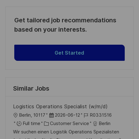
Get tailored job recommendations
based on your interests.
Get Started
Similar Jobs
Logistics Operations Specialist (w/m/d)
L
P
J
Berlin, 10117
2026-06-12
R0331516
o
C
o
o
Full time
Customer Service
Berlin
c
a
s
b
Wir suchen einen Logistik Operations Spezialisten