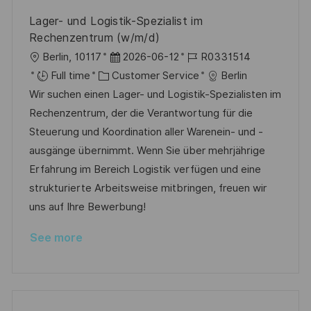
y
t
Lager- und Logistik-Spezialist im
e
Rechenzentrum (w/m/d)
L
P
J
Berlin, 10117
2026-06-12
R0331514
o
C
o
o
Full time
Customer Service
Berlin
c
a
s
b
Wir suchen einen Lager- und Logistik-Spezialisten im
a
t
t
I
Rechenzentrum, der die Verantwortung für die
t
e
e
d
Steuerung und Koordination aller Warenein- und -
i
g
d
ausgänge übernimmt. Wenn Sie über mehrjährige
o
o
D
Erfahrung im Bereich Logistik verfügen und eine
n
r
a
strukturierte Arbeitsweise mitbringen, freuen wir
y
t
uns auf Ihre Bewerbung!
e
See more