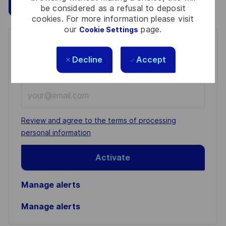
Save
Apply Now
be considered as a refusal to deposit
cookies. For more information please visit
our
page.
Cookie Settings
Get notified for similar jobs
Decline
Accept
You'll receive updates once a week
Enter
Email
address
Required
Review and agree to the terms of processing
(Required)
personal information
Activate
Manage alerts
Manage alerts