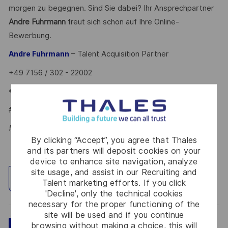
morgen zu begegnen. Sind Sie dabei? Ihr Ansprechpartner
Andre Fuhrmann
freut sich schon auf Ihre Online-
Bewerbung.
– Talent Acquisition Partner
Andre Fuhrmann
+49 7156 / 302 - 22002
*Human Intelligence
#LI-AF1
#LI-ONSITE
By clicking “Accept”, you agree that Thales
and its partners will deposit cookies on your
device to enhance site navigation, analyze
site usage, and assist in our Recruiting and
Explore Location
Talent marketing efforts. If you click
'Decline', only the technical cookies
necessary for the proper functioning of the
site will be used and if you continue
browsing without making a choice, this will