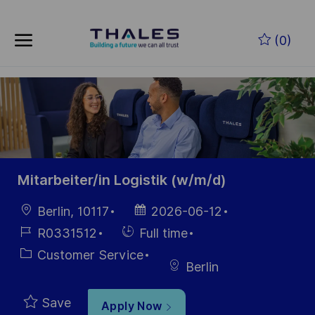
Skip to main content
Skip to main content
(0)
-
-
Mitarbeiter/in Logistik (w/m/d)
Location
Posted
Berlin, 10117
2026-06-12
Date
Job
Hiring
R0331512
Full time
Id
Type
Category
Customer Service
Berlin
Save
Apply Now