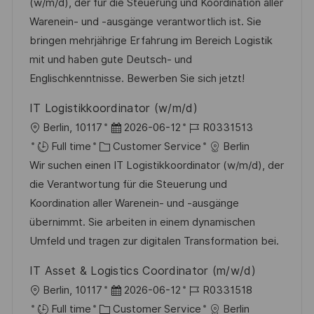
a
t
t
I
(w/m/d), der für die Steuerung und Koordination aller
t
e
e
d
Warenein- und -ausgänge verantwortlich ist. Sie
i
g
d
bringen mehrjährige Erfahrung im Bereich Logistik
o
o
D
mit und haben gute Deutsch- und
n
r
a
Englischkenntnisse. Bewerben Sie sich jetzt!
y
t
IT Logistikkoordinator (w/m/d)
e
L
P
J
Berlin, 10117
2026-06-12
R0331513
o
C
o
o
Full time
Customer Service
Berlin
c
a
s
b
Wir suchen einen IT Logistikkoordinator (w/m/d), der
a
t
t
I
die Verantwortung für die Steuerung und
t
e
e
d
Koordination aller Warenein- und -ausgänge
i
g
d
übernimmt. Sie arbeiten in einem dynamischen
o
o
D
Umfeld und tragen zur digitalen Transformation bei.
n
r
a
IT Asset & Logistics Coordinator (m/w/d)
y
t
L
P
J
Berlin, 10117
2026-06-12
R0331518
e
o
C
o
o
Full time
Customer Service
Berlin