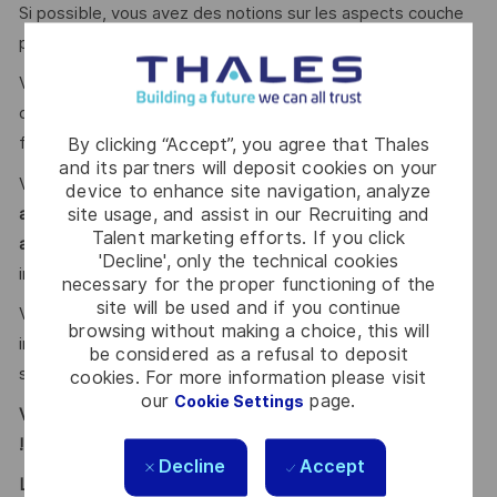
Si possible, vous avez des notions sur les aspects couche
physique du
Standard 3GPP 5G New Radio
?
Votre maîtrise de
l'Anglais
(lu, écrit, parlé) vous permet
d’interfacer à l’écrit et à l’oral avec nos clients, nos
By clicking “Accept”, you agree that Thales
fournisseurs et nos partenaires dans cette langue ?
and its partners will deposit cookies on your
Vous faites preuve d’
ouverture d’esprit, de capacité à
device to enhance site navigation, analyze
site usage, and assist in our Recruiting and
argumenter vos propositions
et êtes
à l'écoute des
Talent marketing efforts. If you click
avancées et nouveaux concepts
dans votre domaine pour
'Decline', only the technical cookies
inventer de nouvelles solutions ?
necessary for the proper functioning of the
site will be used and if you continue
Vous souhaitez
travailler en équipe
, dans un environnement
browsing without making a choice, this will
international et participer aux activités d’une entité qui
be considered as a refusal to deposit
saura
faire grandir votre potentiel technique et humain
?
cookies. For more information please visit
our
page.
Cookie Settings
Vous vous reconnaissez ? Alors ce poste est fait pour vous
!
Decline
Accept
LE MOT DE L’EQUIPE