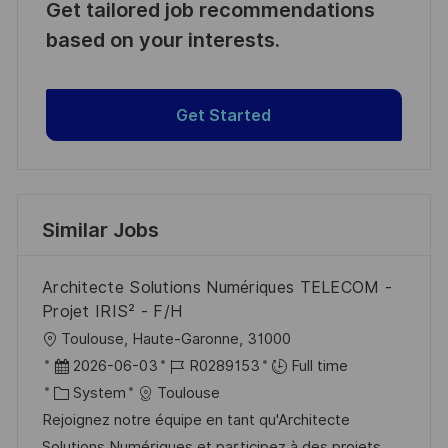
Get tailored job recommendations
based on your interests.
Get Started
Similar Jobs
Architecte Solutions Numériques TELECOM -
Projet IRIS² - F/H
L
Toulouse, Haute-Garonne, 31000
o
P
J
2026-06-03
R0289153
Full time
c
o
C
o
System
Toulouse
a
s
a
b
Rejoignez notre équipe en tant qu'Architecte
t
t
t
I
Solutions Numériques et participez à des projets