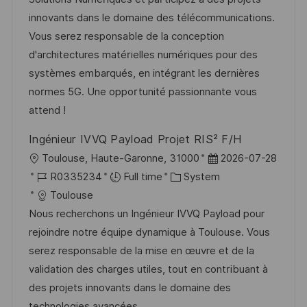
i
e
e
d
innovants dans le domaine des télécommunications.
o
d
g
Vous serez responsable de la conception
n
D
o
d'architectures matérielles numériques pour des
a
r
systèmes embarqués, en intégrant les dernières
t
y
normes 5G. Une opportunité passionnante vous
e
attend !
Ingénieur IVVQ Payload Projet RIS² F/H
L
P
Toulouse, Haute-Garonne, 31000
2026-07-28
o
J
C
o
R0335234
Full time
System
c
o
a
s
Toulouse
a
b
t
t
Nous recherchons un Ingénieur IVVQ Payload pour
t
I
e
e
rejoindre notre équipe dynamique à Toulouse. Vous
i
d
g
d
serez responsable de la mise en œuvre et de la
o
o
D
validation des charges utiles, tout en contribuant à
n
r
a
des projets innovants dans le domaine des
y
t
technologies avancées.