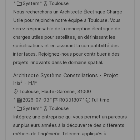
c
o
C
o
System
Toulouse
a
s
a
b
Nous recherchons un Architecte Électrique Charge
t
t
t
I
Utile pour rejoindre notre équipe à Toulouse. Vous
i
e
e
d
serez responsable de la conception électrique de
o
d
g
charges utiles pour satellites, en définissant les
n
D
o
spécifications et en assurant la compatibilité des
a
r
interfaces. Rejoignez-nous pour contribuer à des
t
y
projets innovants dans le domaine spatial.
e
Architecte Système Constellations - Projet
Iris² - H/F
L
Toulouse, Haute-Garonne, 31000
o
P
J
2026-07-03
R0331807
Full time
c
o
C
o
System
Toulouse
a
s
a
b
Intégrez une entreprise qui vous permet un parcours
t
t
t
I
sur plusieurs années à la découverte des différents
i
e
e
d
métiers de l’ingénierie Telecom appliqués à