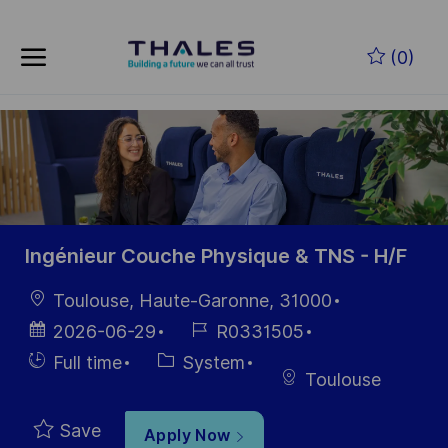
Skip to main content
Skip to main content
(0)
-
-
Ingénieur Couche Physique & TNS - H/F
Location
Toulouse, Haute-Garonne, 31000
Posted
Job
2026-06-29
R0331505
Date
Id
Hiring
Category
Full time
System
Toulouse
Type
Save
Apply Now