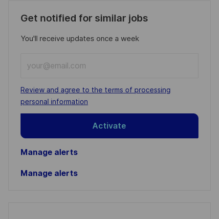
Get notified for similar jobs
You'll receive updates once a week
Enter
Email
address
Required
Review and agree to the terms of processing
(Required)
personal information
Activate
Manage alerts
Manage alerts