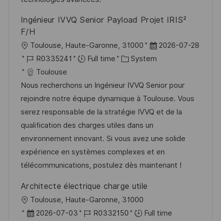
e
Ingénieur IVVQ Senior Payload Projet IRIS²
F/H
L
P
Toulouse, Haute-Garonne, 31000
2026-07-28
o
J
C
o
R0335241
Full time
System
c
o
a
s
Toulouse
a
b
t
t
Nous recherchons un Ingénieur IVVQ Senior pour
t
I
e
e
rejoindre notre équipe dynamique à Toulouse. Vous
i
d
g
d
serez responsable de la stratégie IVVQ et de la
o
o
D
qualification des charges utiles dans un
n
r
a
environnement innovant. Si vous avez une solide
y
t
expérience en systèmes complexes et en
e
télécommunications, postulez dès maintenant !
Architecte électrique charge utile
L
Toulouse, Haute-Garonne, 31000
o
P
J
2026-07-03
R0332150
Full time