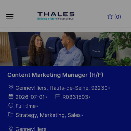
Skip to main content
Skip to main content
(0)
-
-
Content Marketing Manager (H/F)
Location
Gennevilliers, Hauts-de-Seine, 92230
Posted
Job
2026-07-01
R0331503
Date
Id
Hiring
Full time
Type
Category
Strategy, Marketing, Sales
Gennevilliers