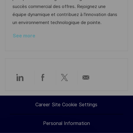
i
d
e
d
succès commercial des offres. Rejoignez une
o
g
D
équipe dynamique et contribuez à l'innovation dans
n
o
a
un environnement technologique de pointe.
r
t
See more
y
e
Share
Share
Share
Share
via
via
via
via
Career Site Cookie Settings
LinkedIn
Facebook
twitter
email
Personal Information