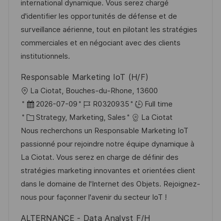
o
g
D
international dynamique. Vous serez chargé
n
o
a
d'identifier les opportunités de défense et de
r
t
surveillance aérienne, tout en pilotant les stratégies
y
e
commerciales et en négociant avec des clients
institutionnels.
Responsable Marketing IoT (H/F)
L
La Ciotat, Bouches-du-Rhone, 13600
o
P
J
2026-07-09
R0320935
Full time
c
o
C
o
Strategy, Marketing, Sales
La Ciotat
a
s
a
b
Nous recherchons un Responsable Marketing IoT
t
t
t
I
passionné pour rejoindre notre équipe dynamique à
i
e
e
d
La Ciotat. Vous serez en charge de définir des
o
d
g
stratégies marketing innovantes et orientées client
n
D
o
dans le domaine de l'Internet des Objets. Rejoignez-
a
r
nous pour façonner l'avenir du secteur IoT !
t
y
ALTERNANCE - Data Analyst F/H