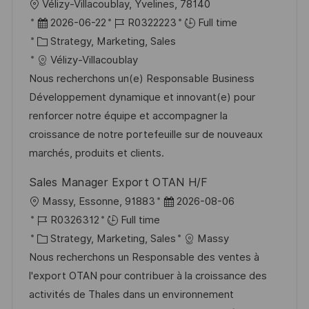
L
Vélizy-Villacoublay, Yvelines, 78140
o
P
J
2026-06-22
R0322223
Full time
c
o
C
o
Strategy, Marketing, Sales
a
s
a
b
Vélizy-Villacoublay
t
t
t
I
Nous recherchons un(e) Responsable Business
i
e
e
d
Développement dynamique et innovant(e) pour
o
d
g
renforcer notre équipe et accompagner la
n
D
o
croissance de notre portefeuille sur de nouveaux
a
r
marchés, produits et clients.
t
y
Sales Manager Export OTAN H/F
e
L
P
Massy, Essonne, 91883
2026-08-06
o
J
o
R0326312
Full time
c
o
C
s
Strategy, Marketing, Sales
Massy
a
b
a
t
Nous recherchons un Responsable des ventes à
t
I
t
e
l'export OTAN pour contribuer à la croissance des
i
d
e
d
activités de Thales dans un environnement