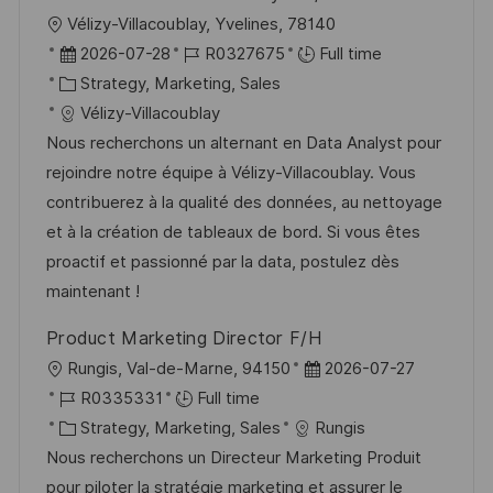
e
L
Vélizy-Villacoublay, Yvelines, 78140
o
P
J
2026-07-28
R0327675
Full time
c
o
C
o
Strategy, Marketing, Sales
a
s
a
b
Vélizy-Villacoublay
t
t
t
I
Nous recherchons un alternant en Data Analyst pour
i
e
e
d
rejoindre notre équipe à Vélizy-Villacoublay. Vous
o
d
g
contribuerez à la qualité des données, au nettoyage
n
D
o
et à la création de tableaux de bord. Si vous êtes
a
r
proactif et passionné par la data, postulez dès
t
y
maintenant !
e
Product Marketing Director F/H
L
P
Rungis, Val-de-Marne, 94150
2026-07-27
o
J
o
R0335331
Full time
c
o
C
s
Strategy, Marketing, Sales
Rungis
a
b
a
t
Nous recherchons un Directeur Marketing Produit
t
I
t
e
pour piloter la stratégie marketing et assurer le