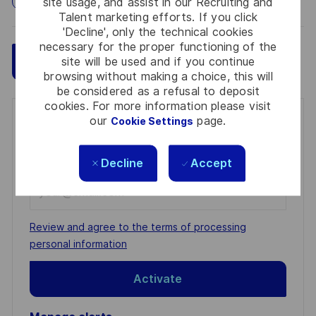
site usage, and assist in our Recruiting and
Talent marketing efforts. If you click
'Decline', only the technical cookies
necessary for the proper functioning of the
Save
Apply Now
site will be used and if you continue
browsing without making a choice, this will
be considered as a refusal to deposit
cookies. For more information please visit
our
page.
Get notified for similar jobs
Cookie Settings
You'll receive updates once a week
Decline
Accept
Enter
Email
address
Required
Review and agree to the terms of processing
(Required)
personal information
Activate