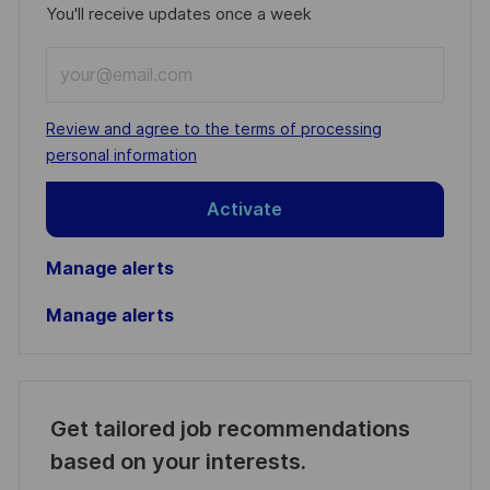
You'll receive updates once a week
Enter
Email
address
Required
Review and agree to the terms of processing
(Required)
personal information
Activate
Manage alerts
Manage alerts
Get tailored job recommendations
based on your interests.