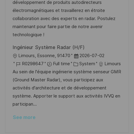
o
o
D
développement de produits autodirecteurs
n
r
a
électromagnétiques et travaillerez en étroite
y
t
collaboration avec des experts en radar. Postulez
e
maintenant pour faire partie de notre avenir
technologique !
Ingénieur Système Radar (H/F)
L
P
Limours, Essonne, 91470
2026-07-02
o
J
C
o
R0298647
Full time
System
Limours
c
o
a
s
Au sein de l'équipe ingénierie système senseur GMR
a
b
t
t
(Ground Master Radar), vous participez aux
t
I
e
e
activités d'architecture et de développement
i
d
g
d
système. Apporter le support aux activités IVVQ en
o
o
D
participan...
n
r
a
See more
y
t
e