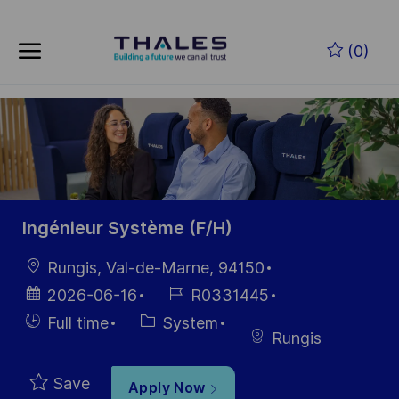
Skip to main content
Skip to main content
(0)
-
-
Ingénieur Système (F/H)
Location
Rungis, Val-de-Marne, 94150
Posted
Job
2026-06-16
R0331445
Date
Id
Hiring
Category
Full time
System
Rungis
Type
Save
Apply Now