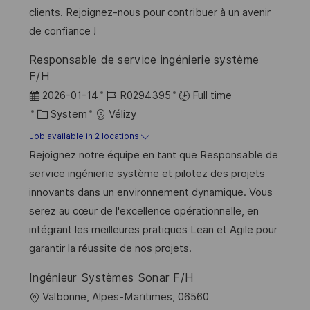
t
y
clients. Rejoignez-nous pour contribuer à un avenir
e
de confiance !
Responsable de service ingénierie système
F/H
P
J
2026-01-14
R0294395
Full time
o
C
o
System
Vélizy
s
a
b
Job available in 2 locations
t
t
I
Rejoignez notre équipe en tant que Responsable de
e
e
d
service ingénierie système et pilotez des projets
d
g
innovants dans un environnement dynamique. Vous
D
o
serez au cœur de l'excellence opérationnelle, en
a
r
intégrant les meilleures pratiques Lean et Agile pour
t
y
garantir la réussite de nos projets.
e
Ingénieur Systèmes Sonar F/H
L
Valbonne, Alpes-Maritimes, 06560