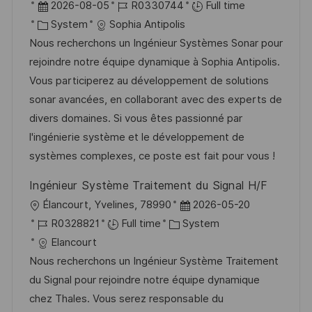
o
P
J
2026-08-05
R0330744
Full time
c
o
C
o
System
Sophia Antipolis
a
s
a
b
Nous recherchons un Ingénieur Systèmes Sonar pour
t
t
t
I
rejoindre notre équipe dynamique à Sophia Antipolis.
i
e
e
d
Vous participerez au développement de solutions
o
d
g
sonar avancées, en collaborant avec des experts de
n
D
o
divers domaines. Si vous êtes passionné par
a
r
l'ingénierie système et le développement de
t
y
systèmes complexes, ce poste est fait pour vous !
e
Ingénieur Système Traitement du Signal H/F
L
P
Élancourt, Yvelines, 78990
2026-05-20
o
J
C
o
R0328821
Full time
System
c
o
a
s
Elancourt
a
b
t
t
Nous recherchons un Ingénieur Système Traitement
t
I
e
e
du Signal pour rejoindre notre équipe dynamique
i
d
g
d
chez Thales. Vous serez responsable du