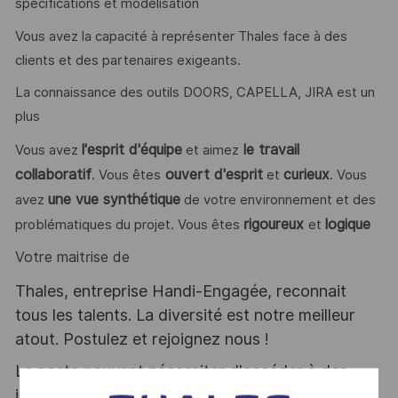
spécifications et modélisation
Vous avez la capacité à représenter Thales face à des
clients et des partenaires exigeants.
La connaissance des outils DOORS, CAPELLA, JIRA est un
plus
l'esprit d'équipe
le travail
Vous avez
et aimez
collaboratif
ouvert d'esprit
curieux
. Vous êtes
et
. Vous
une vue synthétique
avez
de votre environnement et des
rigoureux
logique
problématiques du projet. Vous êtes
et
Votre maitrise de
Thales, entreprise Handi-Engagée, reconnait
tous les talents. La diversité est notre meilleur
atout. Postulez et rejoignez nous !
Le poste pouvant nécessiter d'accéder à des
informations relevant du secret de la défense