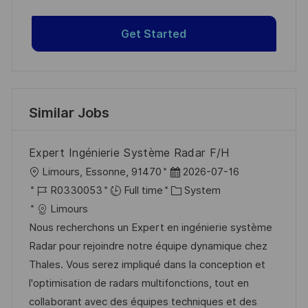
Get Started
Similar Jobs
Expert Ingénierie Système Radar F/H
L
P
Limours, Essonne, 91470
2026-07-16
o
J
o
C
R0330053
Full time
System
c
o
s
a
Limours
a
b
t
t
Nous recherchons un Expert en ingénierie système
t
I
e
e
Radar pour rejoindre notre équipe dynamique chez
i
d
d
g
Thales. Vous serez impliqué dans la conception et
o
D
o
l'optimisation de radars multifonctions, tout en
n
a
r
collaborant avec des équipes techniques et des