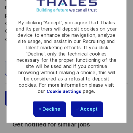
nationale, la personne retenue fera l'objet d'une
procédure d’habilitation, conformément aux
By clicking “Accept”, you agree that Thales
dispositions des articles R.2311-1 et suivants du
and its partners will deposit cookies on your
Code de la défense et de l’IGI 1300 SGDSN/PSE
device to enhance site navigation, analyze
du 09 août 2021.
site usage, and assist in our Recruiting and
Talent marketing efforts. If you click
'Decline', only the technical cookies
necessary for the proper functioning of the
site will be used and if you continue
Explore Location
browsing without making a choice, this will
be considered as a refusal to deposit
cookies. For more information please visit
our
page.
Cookie Settings
Save
Apply Now
Decline
Accept
Get notified for similar jobs