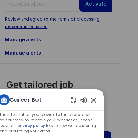
Activate
Email
address
Required
Review and agree to the terms of processing
(Required)
personal information
Manage alerts
Manage alerts
Get tailored job
recommendations
Career Bot
based on your
Enabled
interests.
Chatbot
The information you provide to the chatbot will
Sounds
be collected to improve your experience. Please
read our
privacy policy
to see how we are storing
and protecting your data