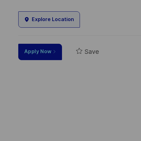
Explore Location
Save
Apply Now