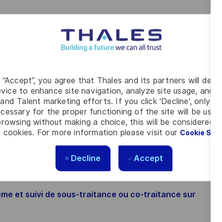
aux acteurs d’ingénierie système THALES et non THALES
ie système associées
de de l’ensemble des exigences pour les différentes
té
g “Accept”, you agree that Thales and its partners will depo
t pour les parties relatives aux activités d’ingénierie
vice to enhance site navigation, analyze site usage, and as
and Talent marketing efforts. If you click 'Decline', only t
ues et de l‘environnement d’ingénierie système selon les
cessary for the proper functioning of the site will be used
rowsing without making a choice, this will be considered a
 cookies. For more information please visit our
Cookie Set
Decline
Accept
versité Bac + 5) orientée électronique, vous disposez
ème et suivi de sous-traitance ou co-traitance sur