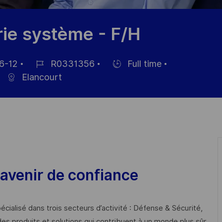
ie système - F/H
6-12
R0331356
Full time
Job
Hiring
Elancourt
Id
Type
avenir de confiance
cialisé dans trois secteurs d’activité : Défense & Sécurité,
des produits et solutions qui contribuent à un monde plus sûr,