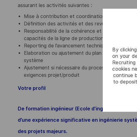
assurant les activités suivantes :
Mise à contribution et coordination des princip
Définition des activités et des revues d’ingénier
Responsabilité de la cohérence et de la complétu
capacités de la ligne de production
Reporting de l’avancement technique pour l’activi
By clickin
Elaboration ou ajustement du plan de développemen
on your de
système
Recruiting 
Ajustement si nécessaire du processus, des pratiq
cookies ne
exigences projet/produit
continue b
to deposit
Votre profil
De formation ingénieur (Ecole d’ingénieur ou uni
d’une expérience significative en ingénierie syst
des projets majeurs.