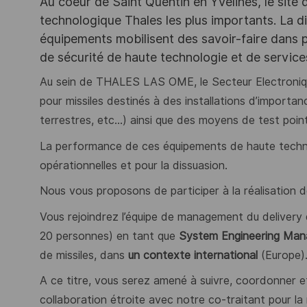
Au coeur de Saint Quentin en Yvelines, le site 
technologique Thales les plus importants. La di
équipements mobilisent des savoir-faire dans p
de sécurité de haute technologie et de servic
Au sein de THALES LAS OME, le Secteur Electroniqu
pour missiles destinés à des installations d’impor
terrestres, etc…) ainsi que des moyens de test poi
La performance de ces équipements de haute technolo
opérationnelles et pour la dissuasion.
Nous vous proposons de participer à la réalisation d
Vous rejoindrez l’équipe de management du delivery
20 personnes) en tant que
System Engineering Manag
de missiles, dans
un contexte international
(Europe)
A ce titre, vous serez amené à suivre, coordonner et
collaboration étroite avec notre co-traitant pour la 