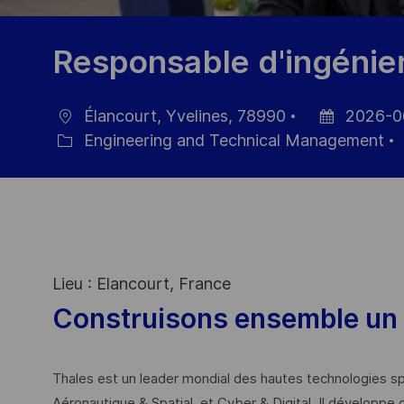
Responsable d'ingénier
Élancourt, Yvelines, 78990
2026-0
Location
Posted
Engineering and Technical Management
Category
Date
Lieu : Elancourt, France
Construisons ensemble un 
Thales est un leader mondial des hautes technologies spé
Aéronautique & Spatial, et Cyber & Digital. Il développe 