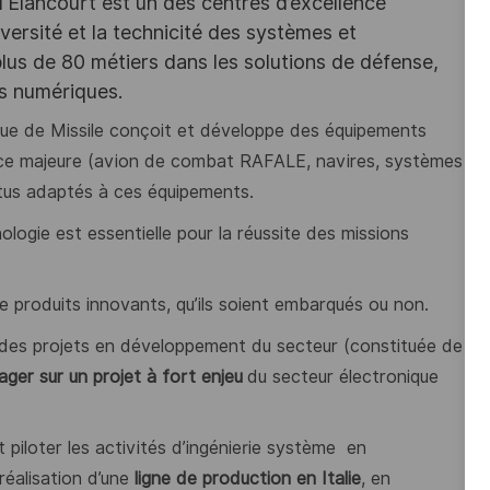
d'Elancourt est un des centres d’excellence
versité et la technicité des systèmes et
lus de 80 métiers dans les solutions de défense,
es numériques.
e de Missile conçoit et développe des équipements
tance majeure (avion de combat RAFALE, navires, systèmes
ntus adaptés à ces équipements.
gie est essentielle pour la réussite des missions
e produits innovants, qu’ils soient embarqués ou non.
 des projets en développement du secteur (constituée de
er sur un projet à fort enjeu
du secteur électronique
.
 piloter les activités d’ingénierie système en
réalisation d’une
ligne de production en Italie
, en