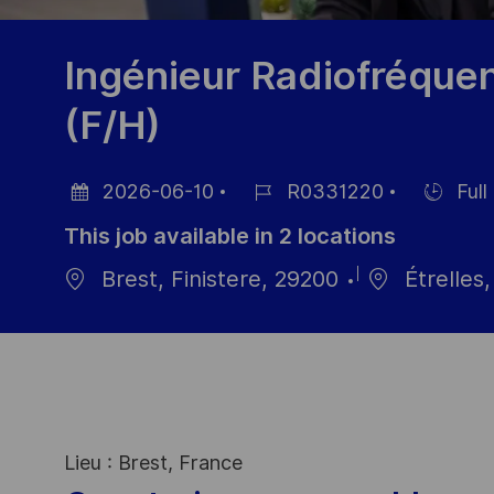
Ingénieur Radiofréqu
(F/H)
2026-06-10
R0331220
Full
Posted
Job
Hiring
This job available in 2 locations
Date
Id
Type
Brest, Finistere, 29200
Étrelles,
Lieu : Brest, France