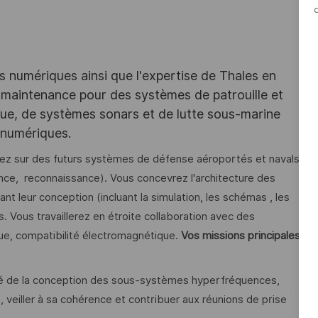
es numériques ainsi que l'expertise de Thales en
 maintenance pour des systèmes de patrouille et
que, de systèmes sonars et de lutte sous-marine
 numériques.
erez sur des futurs systèmes de défense aéroportés et navals
nce, reconnaissance). Vous concevrez l'architecture des
 leur conception (incluant la simulation, les schémas , les
s. Vous travaillerez en étroite collaboration avec des
ue, compatibilité électromagnétique.
Vos missions principales
é de la conception des sous-systèmes hyperfréquences,
 veiller à sa cohérence et contribuer aux réunions de prise