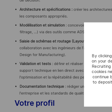
de décision.
Architecture et spécifications :
créer les architectures
les composants appropriés.
Modélisation et simulation
: concevoir et optimiser le
filtrage, ...) via des outils comme ADS, CST Microw
Saisie de schémas et routage (Layout)
: concevoir les
collaboration avec les ingénieurs de l'architecture ph
Design for Manufacturing).
By clickin
on your de
Validation et tests
: définir et réaliser les tests de va
Recruiting 
support technique en lien direct avec les équipes de l
cookies ne
continue b
l'optimisation et la répétabilité des performances.
to deposit
Documentation technique
: rédiger une documentatio
l'entreprise et les standards de qualité.
Votre profil