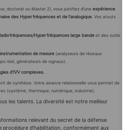
eur, doctorat ou Master 2), vous justifiez d'une
expérience
maine des Hyperfréquences et de l'analogique
. Vos atouts
 Radiofréquences/Hyperfréquences large bande
et des outils
l'instrumentation de mesure
(analyseurs de réseaux
ps réel, générateurs de signaux).
égies d'IVV complexes.
it de synthèse. Votre aisance relationnelle vous permet de
ires (système, thermique, numérique, industrie).
s les talents. La diversité est notre meilleur
nformations relevant du secret de la défense
une procédure d’habilitation, conformément aux