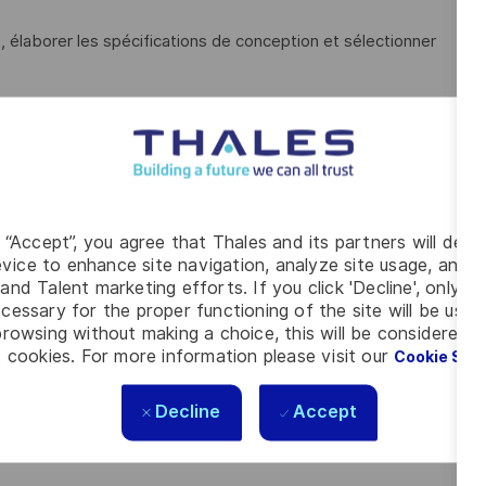
, élaborer les spécifications de conception et sélectionner
s architectures RF (réception, émission, transposition,
ave Studio ou HFSS
 schémas et réaliser le design de circuit (layout) en étroite
ysique, en intégrant les contraintes de fabrication (DFM -
g “Accept”, you agree that Thales and its partners will depo
vice to enhance site navigation, analyze site usage, and as
lidation pour la maturation technique, tout en assurant un
and Talent marketing efforts. If you click 'Decline', only t
'industrie et de l'ingénierie système pour garantir
cessary for the proper functioning of the site will be used
rowsing without making a choice, this will be considered a
 cookies. For more information please visit our
Cookie Set
n de conception complète, en respectant les directives de
Decline
Accept