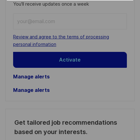
You'll receive updates once a week
Enter
Email
address
Required
Review and agree to the terms of processing
(Required)
personal information
Activate
Manage alerts
Manage alerts
Get tailored job recommendations
based on your interests.