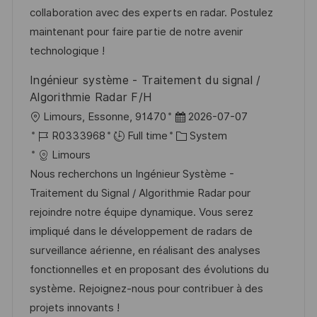
y
t
collaboration avec des experts en radar. Postulez
e
maintenant pour faire partie de notre avenir
technologique !
Ingénieur système - Traitement du signal /
Algorithmie Radar F/H
L
P
Limours, Essonne, 91470
2026-07-07
o
J
o
C
R0333968
Full time
System
c
o
s
a
Limours
a
b
t
t
Nous recherchons un Ingénieur Système -
t
I
e
e
Traitement du Signal / Algorithmie Radar pour
i
d
d
g
rejoindre notre équipe dynamique. Vous serez
o
D
o
impliqué dans le développement de radars de
n
a
r
surveillance aérienne, en réalisant des analyses
t
y
fonctionnelles et en proposant des évolutions du
e
système. Rejoignez-nous pour contribuer à des
projets innovants !