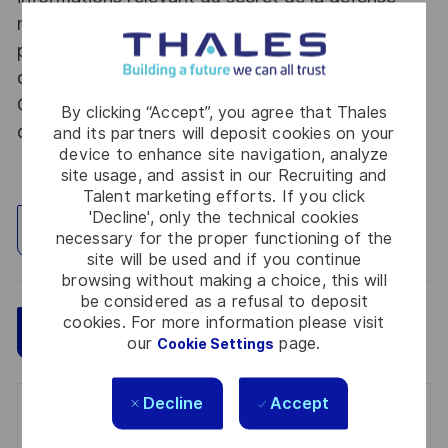
nationale, la personne retenue fera l'objet d'une
procédure d’habilitation, conformément aux
dispositions des articles R.2311-1 et suivants du
Code de la défense et de l’IGI 1300 SGDSN/PSE
By clicking “Accept”, you agree that Thales
du 09 août 2021.
and its partners will deposit cookies on your
device to enhance site navigation, analyze
site usage, and assist in our Recruiting and
Talent marketing efforts. If you click
'Decline', only the technical cookies
Explore Location
necessary for the proper functioning of the
site will be used and if you continue
browsing without making a choice, this will
be considered as a refusal to deposit
cookies. For more information please visit
Save
Apply Now
our
page.
Cookie Settings
Decline
Accept
Get notified for similar jobs