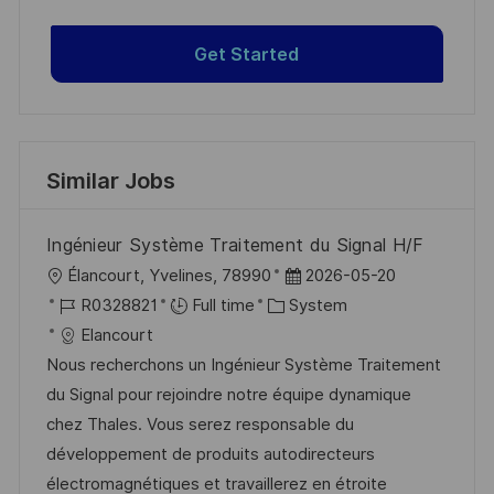
Get Started
Similar Jobs
Ingénieur Système Traitement du Signal H/F
L
P
Élancourt, Yvelines, 78990
2026-05-20
o
J
C
o
R0328821
Full time
System
c
o
a
s
Elancourt
a
b
t
t
Nous recherchons un Ingénieur Système Traitement
t
I
e
e
du Signal pour rejoindre notre équipe dynamique
i
d
g
d
chez Thales. Vous serez responsable du
o
o
D
développement de produits autodirecteurs
n
r
a
électromagnétiques et travaillerez en étroite