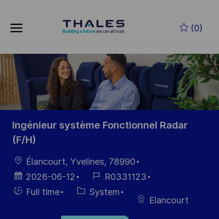
Skip to main content
Skip to main content
(0)
-
-
Ingénieur système Fonctionnel Radar
(F/H)
Location
Élancourt, Yvelines, 78990
Posted
Job
2026-06-12
R0331123
Date
Id
Hiring
Category
Full time
System
Elancourt
Type