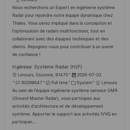
a
b
t
t
Nous recherchons un Expert en ingénierie système
t
I
e
e
Radar pour rejoindre notre équipe dynamique chez
i
d
d
g
Thales. Vous serez impliqué dans la conception et
o
D
o
l'optimisation de radars multifonctions, tout en
n
a
r
collaborant avec des équipes techniques et des
t
y
clients. Rejoignez-nous pour contribuer à un avenir
e
de confiance !
Ingénieur Système Radar (H/F)
L
P
Limours, Essonne, 91470
2026-07-02
o
J
C
o
R0298647
Full time
System
Limours
c
o
a
s
Au sein de l'équipe ingénierie système senseur GMR
a
b
t
t
(Ground Master Radar), vous participez aux
t
I
e
e
activités d'architecture et de développement
i
d
g
d
système. Apporter le support aux activités IVVQ en
o
o
D
participan...
n
r
a