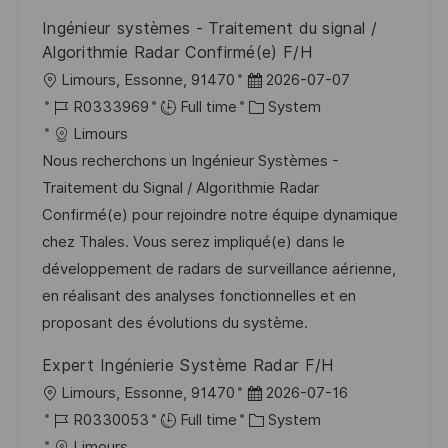
Ingénieur systèmes - Traitement du signal /
Algorithmie Radar Confirmé(e) F/H
L
P
Limours, Essonne, 91470
2026-07-07
o
J
o
C
R0333969
Full time
System
c
o
s
a
Limours
a
b
t
t
Nous recherchons un Ingénieur Systèmes -
t
I
e
e
Traitement du Signal / Algorithmie Radar
i
d
d
g
Confirmé(e) pour rejoindre notre équipe dynamique
o
D
o
chez Thales. Vous serez impliqué(e) dans le
n
a
r
développement de radars de surveillance aérienne,
t
y
en réalisant des analyses fonctionnelles et en
e
proposant des évolutions du système.
Expert Ingénierie Système Radar F/H
L
P
Limours, Essonne, 91470
2026-07-16
o
J
o
C
R0330053
Full time
System
c
o
s
a
Limours