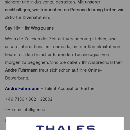
sicherer und inklusiver zu gestalten.
Mit unserer
nachhaltigen, werteorientierten Personalführung treten wir
aktiv für Diversität ein.
Say HI* – Ihr Weg zu uns
Wenn die Zeichen der Zeit auf Veränderung stehen, sind
unsere internationalen Teams da, um der Komplexität von
heute mit den branchenführenden Technologien von
morgen zu begegnen. Sind Sie dabei? Ihr Ansprechpartner
Andre Fuhrmann
freut sich schon auf Ihre Online-
Bewerbung.
– Talent Acquisition Partner
Andre Fuhrmann
+49 7156 / 302 - 22002
*Human Intelligence
#LI-AF1