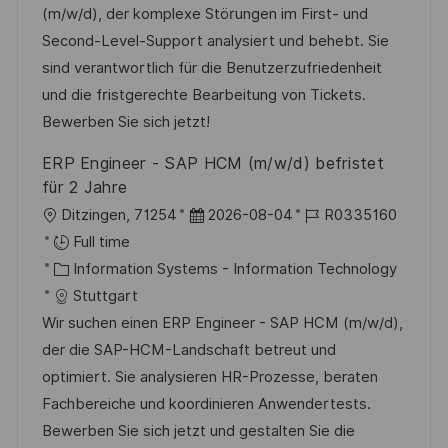
i
e
d
(m/w/d), der komplexe Störungen im First- und
o
g
D
Second-Level-Support analysiert und behebt. Sie
n
o
a
sind verantwortlich für die Benutzerzufriedenheit
r
t
und die fristgerechte Bearbeitung von Tickets.
y
e
Bewerben Sie sich jetzt!
ERP Engineer - SAP HCM (m/w/d) befristet
für 2 Jahre
L
P
J
Ditzingen, 71254
2026-08-04
R0335160
o
o
o
Full time
c
C
s
b
Information Systems - Information Technology
a
a
t
I
Stuttgart
t
t
e
d
Wir suchen einen ERP Engineer - SAP HCM (m/w/d),
i
e
d
der die SAP-HCM-Landschaft betreut und
o
g
D
optimiert. Sie analysieren HR-Prozesse, beraten
n
o
a
Fachbereiche und koordinieren Anwendertests.
r
t
Bewerben Sie sich jetzt und gestalten Sie die