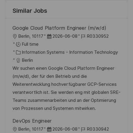
Similar Jobs
Google Cloud Platform Engineer (m/w/d)
L
P
J
Berlin, 10117
2026-06-08
R0330952
o
o
o
Full time
c
C
s
b
Information Systems - Information Technology
a
a
t
I
Berlin
t
t
e
d
Wir suchen einen Google Cloud Platform Engineer
i
e
d
(m/w/d), der für den Betrieb und die
o
g
D
Weiterentwicklung hochverfügbarer GCP-Services
n
o
a
verantwortlich ist. Sie werden eng mit globalen SRE-
r
t
Teams zusammenarbeiten und an der Optimierung
y
e
von Prozessen und Systemen mitwirken.
DevOps Engineer
L
P
J
Berlin, 10117
2026-06-08
R0330942