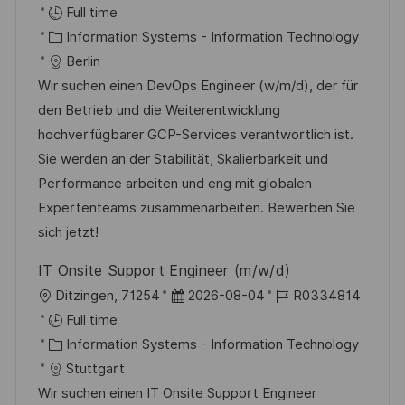
o
o
o
Full time
c
C
s
b
Information Systems - Information Technology
a
a
t
I
Berlin
t
t
e
d
Wir suchen einen DevOps Engineer (w/m/d), der für
i
e
d
den Betrieb und die Weiterentwicklung
o
g
D
hochverfügbarer GCP-Services verantwortlich ist.
n
o
a
Sie werden an der Stabilität, Skalierbarkeit und
r
t
Performance arbeiten und eng mit globalen
y
e
Expertenteams zusammenarbeiten. Bewerben Sie
sich jetzt!
IT Onsite Support Engineer (m/w/d)
L
P
J
Ditzingen, 71254
2026-08-04
R0334814
o
o
o
Full time
c
C
s
b
Information Systems - Information Technology
a
a
t
I
Stuttgart
t
t
e
d
Wir suchen einen IT Onsite Support Engineer