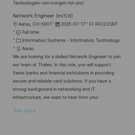
y
e
Technologien von morgen mit uns!
Network Engineer (m/f/d)
L
P
J
Aarau, CH-5001
2026-07-17
R0323587
o
o
o
Full time
c
C
s
b
Information Systems - Information Technology
a
a
t
I
Aarau
t
t
e
d
We are looking for a skilled Network Engineer to join
i
e
d
our team at Thales. In this role, you will support
o
g
D
Swiss banks and financial institutions in providing
n
o
a
secure and reliable card solutions. If you have a
r
t
strong background in networking and IT
y
e
infrastructure, we want to hear from you!
See more