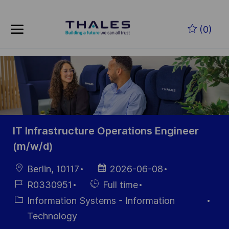
Skip to main content
Skip to main content
(0)
-
-
IT Infrastructure Operations Engineer
(m/w/d)
Location
Posted
Berlin, 10117
2026-06-08
Date
Job
Hiring
R0330951
Full time
Id
Type
Category
Information Systems - Information
Technology