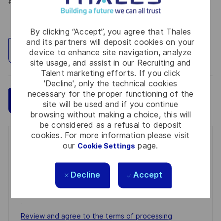
#LI-HYBRID
By clicking “Accept”, you agree that Thales
and its partners will deposit cookies on your
Explore Location
device to enhance site navigation, analyze
site usage, and assist in our Recruiting and
Talent marketing efforts. If you click
'Decline', only the technical cookies
necessary for the proper functioning of the
Save
Apply Now
site will be used and if you continue
browsing without making a choice, this will
be considered as a refusal to deposit
cookies. For more information please visit
Get notified for similar jobs
our
page.
Cookie Settings
You'll receive updates once a week
Decline
Accept
Enter
Email
address
Required
Review and agree to the terms of processing