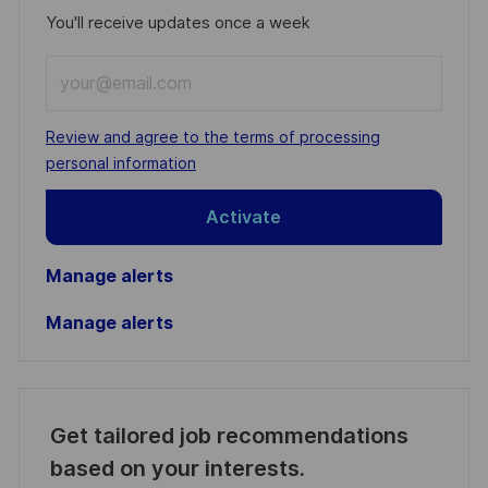
You'll receive updates once a week
Enter
Email
address
Required
Review and agree to the terms of processing
(Required)
personal information
Activate
Manage alerts
Manage alerts
Get tailored job recommendations
based on your interests.