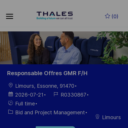
Skip to main content
Skip to main content
(0)
-
-
Responsable Offres GMR F/H
Location
Limours, Essonne, 91470
Posted
Job
2026-07-21
R0330867
Date
Id
Hiring
Full time
Type
Category
Bid and Project Management
Limours