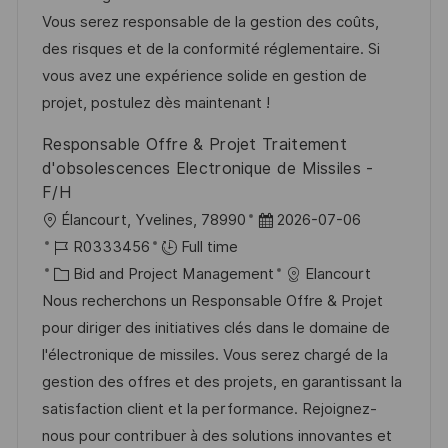
n
D
o
Vous serez responsable de la gestion des coûts,
a
r
des risques et de la conformité réglementaire. Si
t
y
vous avez une expérience solide en gestion de
e
projet, postulez dès maintenant !
Responsable Offre & Projet Traitement
d'obsolescences Electronique de Missiles -
F/H
L
P
Élancourt, Yvelines, 78990
2026-07-06
o
J
o
R0333456
Full time
c
o
C
s
Bid and Project Management
Elancourt
a
b
a
t
Nous recherchons un Responsable Offre & Projet
t
I
t
e
pour diriger des initiatives clés dans le domaine de
i
d
e
d
l'électronique de missiles. Vous serez chargé de la
o
g
D
gestion des offres et des projets, en garantissant la
n
o
a
satisfaction client et la performance. Rejoignez-
r
t
nous pour contribuer à des solutions innovantes et