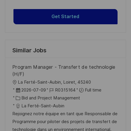
Get Started
Similar Jobs
Program Manager - Transfert de technologie
(H/F)
L
La Ferté-Saint-Aubin, Loiret, 45240
o
P
J
2026-07-09
R0315164
Full time
c
o
C
o
Bid and Project Management
a
s
a
b
La Ferté-Saint-Aubin
t
t
t
I
Rejoignez notre équipe en tant que Responsable de
i
e
e
d
Programme pour piloter des projets de transfert de
o
d
g
technologie dans un environnement international.