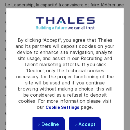
Le Leadership, la capacité à convaincre et faire fédérer une
équipe sont des atouts que l’on vous reconnait ?
Vous aimez relever des challenges ambitieux et le travail en
équipe et un moteur pour vous ?
By clicking “Accept”, you agree that Thales
Vous avez des capacités à comprendre les problématiques
and its partners will deposit cookies on your
techniques, industrielles, contractuelles et commerciales ?
device to enhance site navigation, analyze
site usage, and assist in our Recruiting and
Vous maitrisez l’anglais ? La pratique d’une ou plusieurs
Talent marketing efforts. If you click
autres langues étrangères constituerait un plus !
'Decline', only the technical cookies
necessary for the proper functioning of the
Une expérience dans le domaine de la coopération
site will be used and if you continue
internationale serait un plus !
browsing without making a choice, this will
be considered as a refusal to deposit
Thales, entreprise Handi-Engagée, reconnait
cookies. For more information please visit
tous les talents. La diversité est notre meilleur
our
page.
Cookie Settings
atout. Postulez et rejoignez nous !
Le poste pouvant nécessiter d'accéder à des
Decline
Accept