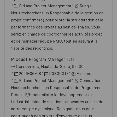
c
o
C
s
Bid and Project Management
Rungis
a
b
a
t
Nous recherchons un Responsable de la gestion de
t
I
t
e
projet confirmé(e) pour piloter la structuration et la
i
d
e
d
performance des projets au sein de Thales. Vous
o
g
D
serez en charge de coordonner les activités projet
n
o
a
et de manager l’équipe PMO, tout en assurant la
r
t
fiabilité des reportings.
y
e
Product Program Manager F/H
L
Gennevilliers, Hauts-de-Seine, 92230
o
P
J
2026-06-08
R0330317
Full time
c
o
C
o
Bid and Project Management
Gennevilliers
a
s
a
b
Nous recherchons un Responsable de Programme
t
t
t
I
Produit F/H pour piloter le développement et
i
e
e
d
l'industrialisation de solutions innovantes au sein de
o
d
g
notre équipe dynamique. Rejoignez-nous pour
n
D
o
contribuer à des projets d'envergure dans un