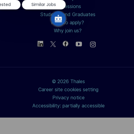
rested
Similar Jobs
Professions
Students and Graduates
How to apply?
Why join us?
© 2026 Thales
Career site cookies setting
Privacy notice
Accessibility: partially accessible