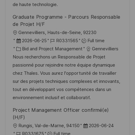
y
e
de haute technologie.
Graduate Programme - Parcours Responsable
de Projet H/F
L
Gennevilliers, Hauts-de-Seine, 92230
o
P
J
2026-06-25
R0331565
Full time
c
o
C
o
Bid and Project Management
Gennevilliers
a
s
a
b
Nous recherchons un Responsable de Projet
t
t
t
I
passionné pour rejoindre notre équipe dynamique
i
e
e
d
chez Thales. Vous aurez l'opportunité de travailler
o
d
g
sur des projets techniques complexes et innovants,
n
D
o
tout en développant vos compétences dans un
a
r
environnement inclusif et collaboratif.
t
y
Project Management Officer confirmé(e)
e
(H/F)
L
P
Rungis, Val-de-Marne, 94150
2026-06-24
o
J
o
R0331675
Full time