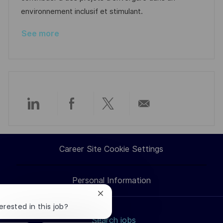
a
r
environnement inclusif et stimulant.
t
y
See more
e
Share
Share
Share
Share
via
via
via
via
Career Site Cookie Settings
LinkedIn
Facebook
twitter
email
Personal Information
Close
chatbot
erested in this job?
notification
Search jobs