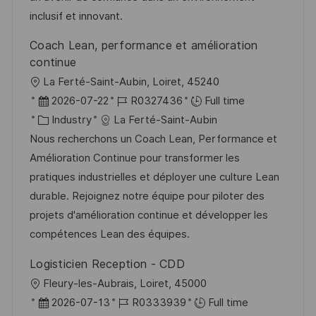
y
t
inclusif et innovant.
e
Coach Lean, performance et amélioration
continue
L
La Ferté-Saint-Aubin, Loiret, 45240
o
P
J
2026-07-22
R0327436
Full time
c
o
C
o
Industry
La Ferté-Saint-Aubin
a
s
a
b
Nous recherchons un Coach Lean, Performance et
t
t
t
I
Amélioration Continue pour transformer les
i
e
e
d
pratiques industrielles et déployer une culture Lean
o
d
g
durable. Rejoignez notre équipe pour piloter des
n
D
o
projets d'amélioration continue et développer les
a
r
compétences Lean des équipes.
t
y
Logisticien Reception - CDD
e
L
Fleury-les-Aubrais, Loiret, 45000
o
P
J
2026-07-13
R0333939
Full time