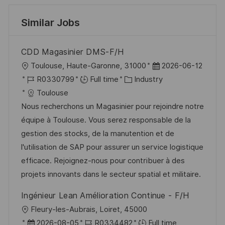
Similar Jobs
CDD Magasinier DMS-F/H
L
P
Toulouse, Haute-Garonne, 31000
2026-06-12
o
J
C
o
R0330799
Full time
Industry
c
o
a
s
Toulouse
a
b
t
t
Nous recherchons un Magasinier pour rejoindre notre
t
I
e
e
équipe à Toulouse. Vous serez responsable de la
i
d
g
d
gestion des stocks, de la manutention et de
o
o
D
l'utilisation de SAP pour assurer un service logistique
n
r
a
efficace. Rejoignez-nous pour contribuer à des
y
t
projets innovants dans le secteur spatial et militaire.
e
Ingénieur Lean Amélioration Continue - F/H
L
Fleury-les-Aubrais, Loiret, 45000
o
P
J
2026-08-05
R0334482
Full time