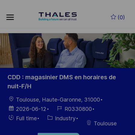
Skip to main content
Skip to main content
(0)
-
-
CDD : magasinier DMS en horaires de
nuit-F/H
Location
Toulouse, Haute-Garonne, 31000
Posted
Job
2026-06-12
R0330800
Date
Id
Hiring
Category
Full time
Industry
Toulouse
Type