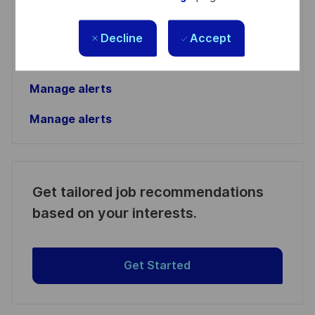
(Required)
personal information
Decline
Accept
Activate
Manage alerts
Manage alerts
Get tailored job recommendations
based on your interests.
Get Started