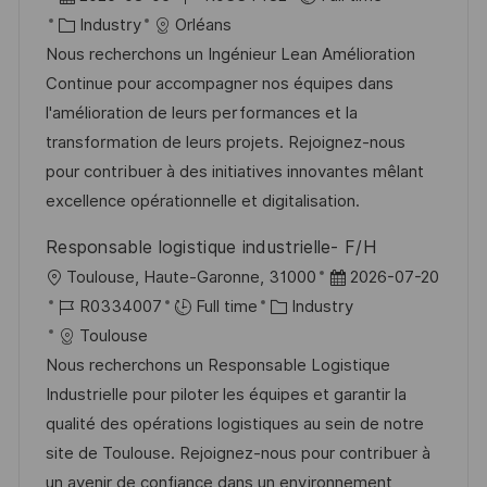
c
o
C
o
Industry
Orléans
a
s
a
b
Nous recherchons un Ingénieur Lean Amélioration
t
t
t
I
Continue pour accompagner nos équipes dans
i
e
e
d
l'amélioration de leurs performances et la
o
d
g
transformation de leurs projets. Rejoignez-nous
n
D
o
pour contribuer à des initiatives innovantes mêlant
a
r
excellence opérationnelle et digitalisation.
t
y
Responsable logistique industrielle- F/H
e
L
P
Toulouse, Haute-Garonne, 31000
2026-07-20
o
J
C
o
R0334007
Full time
Industry
c
o
a
s
Toulouse
a
b
t
t
Nous recherchons un Responsable Logistique
t
I
e
e
Industrielle pour piloter les équipes et garantir la
i
d
g
d
qualité des opérations logistiques au sein de notre
o
o
D
site de Toulouse. Rejoignez-nous pour contribuer à
n
r
a
un avenir de confiance dans un environnement