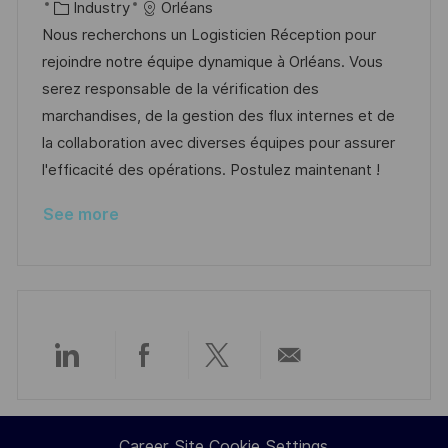
c
o
C
o
Industry
Orléans
a
s
a
b
Nous recherchons un Logisticien Réception pour
t
t
t
I
rejoindre notre équipe dynamique à Orléans. Vous
i
e
e
d
serez responsable de la vérification des
o
d
g
marchandises, de la gestion des flux internes et de
n
D
o
la collaboration avec diverses équipes pour assurer
a
r
l'efficacité des opérations. Postulez maintenant !
t
y
See more
e
Share
Share
Share
Share
via
via
via
via
Career Site Cookie Settings