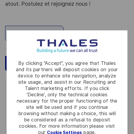
atout. Postulez et rejoignez nous !
Explore Location
By clicking “Accept”, you agree that Thales
Save
Apply Now
and its partners will deposit cookies on your
device to enhance site navigation, analyze
site usage, and assist in our Recruiting and
Talent marketing efforts. If you click
Get notified for similar jobs
'Decline', only the technical cookies
necessary for the proper functioning of the
You'll receive updates once a week
site will be used and if you continue
browsing without making a choice, this will
Enter
be considered as a refusal to deposit
Email
cookies. For more information please visit
address
our
page.
Cookie Settings
Required
Review and agree to the terms of processing