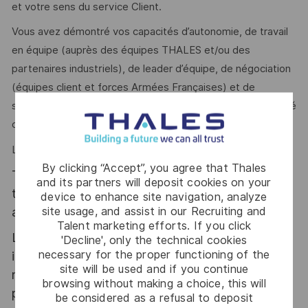
et votre sens du service Client.
Vous avez démontré vos capacités d’autonomie, de travail
en équipe (auprès des équipes THALES et/ou des
partenaires industriels), de leader d’équipe, de négociation
(équipes client et forces Armées Françaises) et de
supporter les responsabilités des activités qui vous ont été
confiées.
Le poste peut être basé à Fleury Les Aubrais ou à Massy.
By clicking “Accept”, you agree that Thales
Thales, entreprise Handi-Engagée, reconnait
and its partners will deposit cookies on your
tous les talents. La diversité est notre meilleur
device to enhance site navigation, analyze
site usage, and assist in our Recruiting and
atout. Postulez et rejoignez nous !
Talent marketing efforts. If you click
Le poste pouvant nécessiter d'accéder à des
'Decline', only the technical cookies
necessary for the proper functioning of the
informations relevant du secret de la défense
site will be used and if you continue
nationale, la personne retenue fera l'objet d'une
browsing without making a choice, this will
procédure d’habilitation, conformément aux
be considered as a refusal to deposit