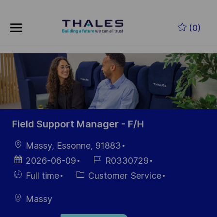
Skip to main content
Skip to main content
(0)
-
-
Field Support Manager - F/H
Location
Massy, Essonne, 91883
Posted
Job
2026-06-09
R0330729
Date
Id
Hiring
Category
Full time
Customer Service
Type
Massy