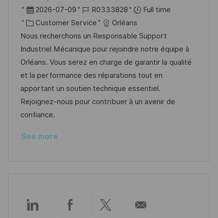
o
P
J
2026-07-09
R0333828
Full time
c
o
C
o
Customer Service
Orléans
a
s
a
b
Nous recherchons un Responsable Support
t
t
t
I
Industriel Mécanique pour rejoindre notre équipe à
i
e
e
d
Orléans. Vous serez en charge de garantir la qualité
o
d
g
et la performance des réparations tout en
n
D
o
apportant un soutien technique essentiel.
a
r
Rejoignez-nous pour contribuer à un avenir de
t
y
confiance.
e
See more
Share
Share
Share
Share