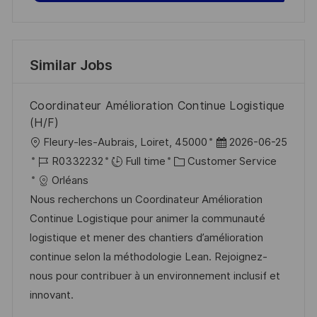
Similar Jobs
Coordinateur Amélioration Continue Logistique
(H/F)
L
P
Fleury-les-Aubrais, Loiret, 45000
2026-06-25
o
J
C
o
R0332232
Full time
Customer Service
c
o
a
s
Orléans
a
b
t
t
Nous recherchons un Coordinateur Amélioration
t
I
e
e
Continue Logistique pour animer la communauté
i
d
g
d
logistique et mener des chantiers d’amélioration
o
o
D
continue selon la méthodologie Lean. Rejoignez-
n
r
a
nous pour contribuer à un environnement inclusif et
y
t
innovant.
e