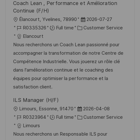
Coach Lean , Performance et Amélioration
Continue (F/H)
L
P
Élancourt, Yvelines, 78990
2026-07-27
o
J
C
o
R0335326
Full time
Customer Service
c
o
a
s
Elancourt
a
b
t
t
Nous recherchons un Coach Lean passionné pour
t
I
e
e
accompagner la transformation de notre Centre de
i
d
g
d
Compétence Industrielle. Vous jouerez un rôle clé
o
o
D
dans l'amélioration continue et le coaching des
n
r
a
équipes pour optimiser la performance et la
y
t
satisfaction client.
e
ILS Manager (H/F)
L
P
Limours, Essonne, 91470
2026-04-08
o
J
o
C
R0323964
Full time
Customer Service
c
o
s
a
Limours
a
b
t
t
Nous recherchons un Responsable ILS pour