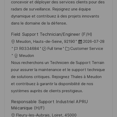
t
I
e
e
concevoir et déployer des services clients pour des
i
d
d
g
radars de surveillance. Rejoignez une équipe
o
D
o
dynamique et contribuez à des projets innovants
n
a
r
dans le domaine de la défense.
t
y
Field Support Technician/Engineer (F/H)
e
L
P
Meudon, Hauts-de-Seine, 92190
2026-07-28
o
J
C
o
R0334684
Full time
Customer Service
c
o
a
s
Meudon
a
b
t
t
Nous recherchons un Technicien de Support Terrain
t
I
e
e
pour assurer la maintenance et le support technique
i
d
g
d
de solutions critiques. Rejoignez Thales à Meudon
o
o
D
et contribuez à garantir la disponibilité de nos
n
r
a
systèmes auprès de clients prestigieux.
y
t
Responsable Support Industriel APRU
e
Mécanique (H/F)
L
Fleury-les-Aubrais, Loiret, 45000