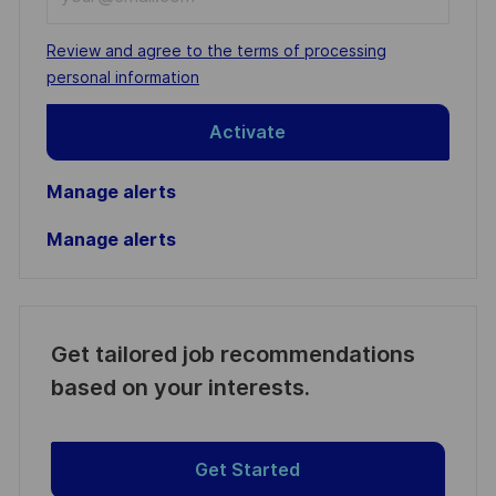
Email
address
Required
Review and agree to the terms of processing
(Required)
personal information
Activate
Manage alerts
Manage alerts
Get tailored job recommendations
based on your interests.
Get Started