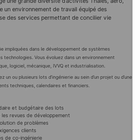
e une grande diversité d’activités Thales, aéro,
ffre un environnement de travail équipé des
e des services permettant de concilier vie
erie impliquées dans le développement de systèmes
es technologies. Vous évoluez dans un environnement
que, logiciel, mécanique, IVVQ et industrialisation.
un ou plusieurs lots d’ingénierie au sein d’un projet ou d’une
nts techniques, calendaires et financiers.
daire et budgétaire des lots
z les revues de développement
ésolution de problèmes
xigences clients
tés de co-ingénierie