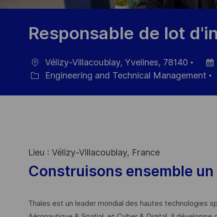
Responsable de lot d'
Vélizy-Villacoublay, Yvelines, 78140
Location
Post
Engineering and Technical Management
Category
Date
Lieu : Vélizy-Villacoublay, France
Construisons ensemble un 
Thales est un leader mondial des hautes technologies spé
Aéronautique & Spatial, et Cyber & Digital. Il développe 