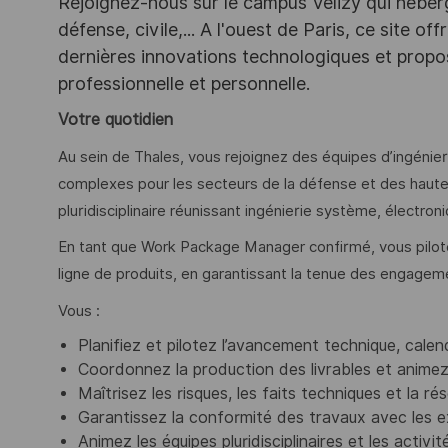
Rejoignez-nous sur le campus Vélizy qui héberg
défense, civile,... A l'ouest de Paris, ce site o
dernières innovations technologiques et propos
professionnelle et personnelle.
Votre quotidien
Au sein de Thales, vous rejoignez des équipes d’ingéni
complexes pour les secteurs de la défense et des haut
pluridisciplinaire réunissant ingénierie système, électroni
En tant que Work Package Manager confirmé, vous pilotez 
ligne de produits, en garantissant la tenue des engageme
Vous :
Planifiez et pilotez l’avancement technique, calen
Coordonnez la production des livrables et anime
Maîtrisez les risques, les faits techniques et la r
Garantissez la conformité des travaux avec les e
Animez les équipes pluridisciplinaires et les activi