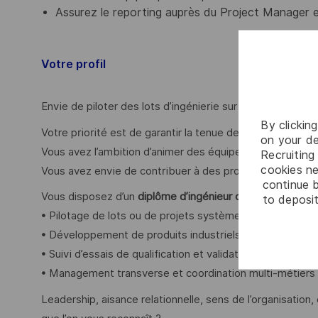
Assurez le reporting auprès du Project Manager 
Votre profil
Envie de piloter des lots d’ingénierie sur des systèmes
By clickin
Votre priorité est de garantir la tenue des engagement
on your de
Vous avez l’ambition d’animer des équipes techniques plu
Recruiting 
cookies ne
Vous avez envie de contribuer à des projets mêlant éle
continue b
Vous disposez d’un
diplôme d’ingénieur ou équivalent (B
to deposit
• Pilotage de lots ou de projets systèmes complexes,
• Développement de produits industriels (défense, aéron
• Suivi d’essais de qualification et validation,
• Management transverse et coordination multi-métiers 
Leadership, aisance relationnelle, sens de l’organisation,