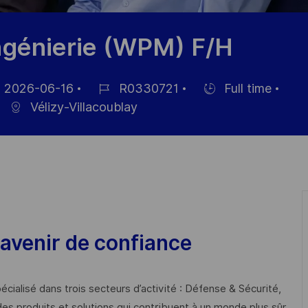
ingénierie (WPM) F/H
2026-06-16
R0330721
Full time
ed
Job
Hiring
Vélizy-Villacoublay
Id
Type
avenir de confiance
cialisé dans trois secteurs d’activité : Défense & Sécurité,
des produits et solutions qui contribuent à un monde plus sûr,