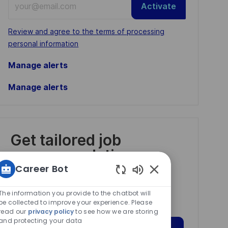
Activate
Email
address
Required
Review and agree to the terms of processing
(Required)
personal information
Manage alerts
Manage alerts
Get tailored job
recommendations
based on your
Career Bot
Enabled
interests.
Chatbot
The information you provide to the chatbot will
Sounds
be collected to improve your experience. Please
read our
privacy policy
to see how we are storing
and protecting your data