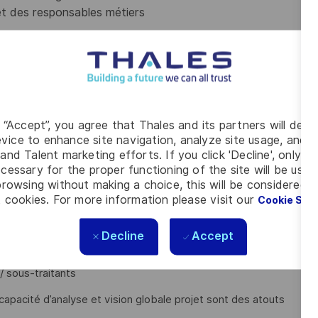
et des responsables métiers
 complexes et innovants ?
g “Accept”, you agree that Thales and its partners will depo
s en termes de coûts, délais et performances ?
vice to enhance site navigation, analyze site usage, and as
ridisciplinaires dans un environnement exigeant ?
and Talent marketing efforts. If you click 'Decline', only t
cessary for the proper functioning of the site will be used
ctronique, logiciel, mécanique et systèmes embarqués ?
rowsing without making a choice, this will be considered a
ac+5)
et avez une expérience significative sur :
 cookies. For more information please visit our
Cookie Set
autique ou équivalent),
Decline
Accept
/ sous-traitants
 capacité d’analyse et vision globale projet sont des atouts