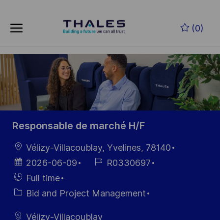
Skip to main content
Skip to main content
(0)
-
-
Responsable de marché H/F
Location
Vélizy-Villacoublay, Yvelines, 78140
Posted
Job
2026-06-09
R0330697
Date
Id
Hiring
Full time
Type
Category
Bid and Project Management
Vélizy-Villacoublay