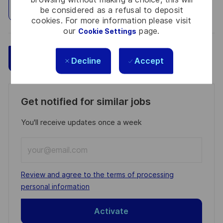
Explore Location
be considered as a refusal to deposit
cookies. For more information please visit
our
page.
Cookie Settings
Save
Apply Now
Decline
Accept
Get notified for similar jobs
You'll receive updates once a week
Enter
Email
address
Required
Review and agree to the terms of processing
(Required)
personal information
Activate