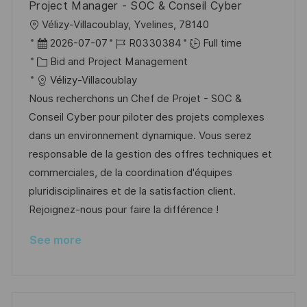
Project Manager - SOC & Conseil Cyber
L
Vélizy-Villacoublay, Yvelines, 78140
o
P
J
2026-07-07
R0330384
Full time
c
o
C
o
Bid and Project Management
a
s
a
b
Vélizy-Villacoublay
t
t
t
I
Nous recherchons un Chef de Projet - SOC &
i
e
e
d
Conseil Cyber pour piloter des projets complexes
o
d
g
dans un environnement dynamique. Vous serez
n
D
o
responsable de la gestion des offres techniques et
a
r
commerciales, de la coordination d'équipes
t
y
pluridisciplinaires et de la satisfaction client.
e
Rejoignez-nous pour faire la différence !
See more