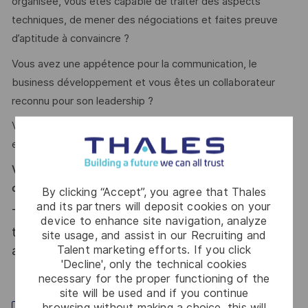
organisée, vous êtes capable de traiter des aspects
techniques, de mener des négociations et faites preuve
d’aptitude à convaincre ?
Vous avez une appétence pour la communication, le
business développement et vous êtes un collaborateur
reconnu pour son leadership ?
Vous avez envie d’un nouveau challenge et aimez le travail
en équipe ?
Vous vous reconnaissez ? Alors vous avez de grandes
chances de vous épanouir dans nos équipes !
By clicking “Accept”, you agree that Thales
and its partners will deposit cookies on your
Thales, entreprise Handi-Engagée, reconnait
device to enhance site navigation, analyze
tous les talents. La diversité est notre meilleur
site usage, and assist in our Recruiting and
Talent marketing efforts. If you click
atout. Postulez et rejoignez nous !
'Decline', only the technical cookies
necessary for the proper functioning of the
site will be used and if you continue
browsing without making a choice, this will