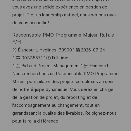
n
D
o
vous avez une solide expérience en gestion de
a
r
projet IT et un leadership naturel, nous serions ravis
t
y
de vous accueillir !
e
Responsable PMO Programme Majeur Rafale
F/H
L
P
Élancourt, Yvelines, 78990
2026-07-24
o
J
o
R0335571
Full time
c
o
C
s
Bid and Project Management
Elancourt
a
b
a
t
Nous recherchons un Responsable PMO Programme
t
I
t
e
Majeur pour piloter des projets complexes au sein
i
d
e
d
de notre équipe dynamique. Vous serez en charge
o
g
D
de la gestion de projet, du reporting et de
n
o
a
l'accompagnement au changement, tout en
r
t
garantissant la qualité des livrables. Rejoignez-nous
y
e
pour faire la différence !