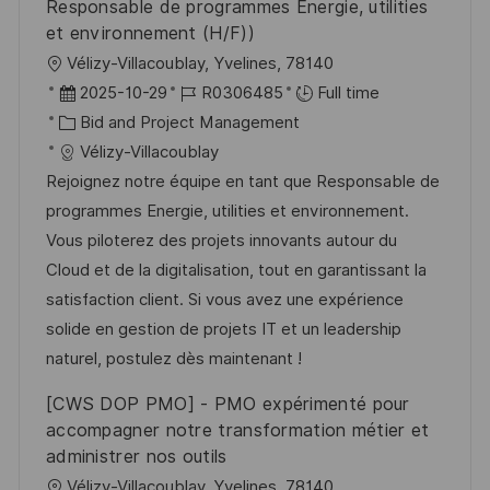
Responsable de programmes Energie, utilities
et environnement (H/F))
L
Vélizy-Villacoublay, Yvelines, 78140
o
P
J
2025-10-29
R0306485
Full time
c
o
C
o
Bid and Project Management
a
s
a
b
Vélizy-Villacoublay
t
t
t
I
Rejoignez notre équipe en tant que Responsable de
i
e
e
d
programmes Energie, utilities et environnement.
o
d
g
Vous piloterez des projets innovants autour du
n
D
o
Cloud et de la digitalisation, tout en garantissant la
a
r
satisfaction client. Si vous avez une expérience
t
y
solide en gestion de projets IT et un leadership
e
naturel, postulez dès maintenant !
[CWS DOP PMO] - PMO expérimenté pour
accompagner notre transformation métier et
administrer nos outils
L
Vélizy-Villacoublay, Yvelines, 78140