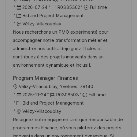
o
P
J
2026-07-24
R0335362
Full time
c
o
C
o
Bid and Project Management
a
s
a
b
Vélizy-Villacoublay
t
t
t
I
Nous recherchons un PMO expérimenté pour
i
e
e
d
accompagner notre transformation métier et
o
d
g
administrer nos outils. Rejoignez Thales et
n
D
o
contribuez à des projets innovants dans un
a
r
environnement dynamique et inclusif.
t
y
Program Manager Finances
e
L
Vélizy-Villacoublay, Yvelines, 78140
o
P
J
2025-11-24
R0308593
Full time
c
o
C
o
Bid and Project Management
a
s
a
b
Vélizy-Villacoublay
t
t
t
I
Rejoignez notre équipe en tant que Responsable de
i
e
e
d
programmes Finance, où vous piloterez des projets
o
d
g
innovants dans un environnement dynamique. Si