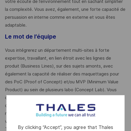
votre écoute de l’environnement tout en sachant simplifier
la complexité. Vous avez, également, une forte capacité de
persuasion en interne comme en externe et vous êtes
adaptable.
Le mot de l’équipe
Vous intégrerez un département multi-sites à forte
expertise, travaillant, en lien étroit avec les lignes de
produit (Business Lines), sur des sujets amonts, avec
également la capacité de réaliser des maquettages pour
des PoC (Proof of Concept) et/ou MVP (Minimum Value
Product) au sein de plusieurs labo (Concept Lab). Vous
disposerez d’une position transverse vous permettant
d’appréhender de nombreuses thématiques ce qui
nécessite une bonne agilité intellectuelle mais confère à
votre poste une importante richesse professionnelle.
By clicking “Accept”, you agree that Thales
Travaillant en lien avec des équipes pluridisciplinaires, vous