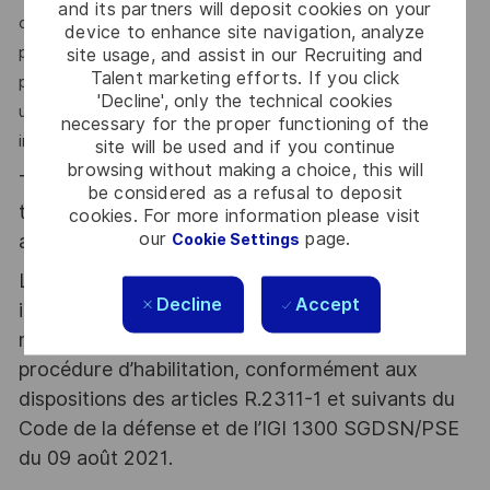
and its partners will deposit cookies on your
devrez également faire preuve d’une certaine autonomie
device to enhance site navigation, analyze
pour la gestion de votre activité quotidienne. Dans votre
site usage, and assist in our Recruiting and
Talent marketing efforts. If you click
phase initiale de prise de fonction, vous serez encadré par
'Decline', only the technical cookies
un tuteur dont le rôle sera notamment de faciliter votre
necessary for the proper functioning of the
intégration au sein des équipes de DIAMSS.
site will be used and if you continue
browsing without making a choice, this will
Thales, entreprise Handi-Engagée, reconnait
be considered as a refusal to deposit
tous les talents. La diversité est notre meilleur
cookies. For more information please visit
our
page.
atout. Postulez et rejoignez nous !
Cookie Settings
Le poste pouvant nécessiter d'accéder à des
Decline
Accept
informations relevant du secret de la défense
nationale, la personne retenue fera l'objet d'une
procédure d’habilitation, conformément aux
dispositions des articles R.2311-1 et suivants du
Code de la défense et de l’IGI 1300 SGDSN/PSE
du 09 août 2021.