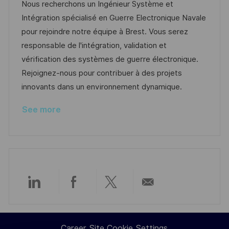
c
o
s
a
Nous recherchons un Ingénieur Système et
a
b
t
t
Intégration spécialisé en Guerre Electronique Navale
t
I
e
e
pour rejoindre notre équipe à Brest. Vous serez
i
d
d
g
responsable de l'intégration, validation et
o
D
o
vérification des systèmes de guerre électronique.
n
a
r
Rejoignez-nous pour contribuer à des projets
t
y
innovants dans un environnement dynamique.
e
See more
Share
Share
Share
Share
via
via
via
via
Career Site Cookie Settings