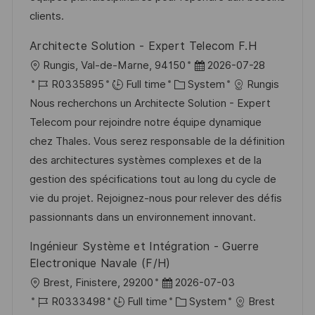
t
y
clients.
e
Architecte Solution - Expert Telecom F.H
L
P
Rungis, Val-de-Marne, 94150
2026-07-28
o
J
C
o
R0335895
Full time
System
Rungis
c
o
a
s
Nous recherchons un Architecte Solution - Expert
a
b
t
t
Telecom pour rejoindre notre équipe dynamique
t
I
e
e
chez Thales. Vous serez responsable de la définition
i
d
g
d
des architectures systèmes complexes et de la
o
o
D
gestion des spécifications tout au long du cycle de
n
r
a
vie du projet. Rejoignez-nous pour relever des défis
y
t
passionnants dans un environnement innovant.
e
Ingénieur Système et Intégration - Guerre
Electronique Navale (F/H)
L
P
Brest, Finistere, 29200
2026-07-03
o
J
o
C
R0333498
Full time
System
Brest