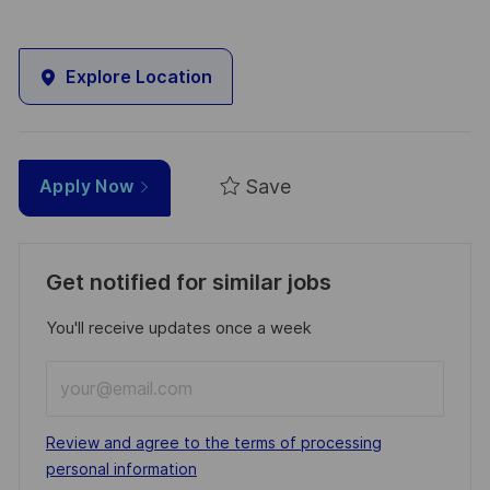
Explore Location
Save
Apply Now
Get notified for similar jobs
You'll receive updates once a week
Enter
Email
address
Required
Review and agree to the terms of processing
(Required)
personal information