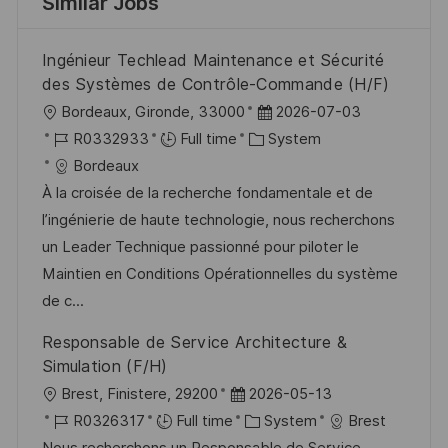
Similar Jobs
Ingénieur Techlead Maintenance et Sécurité
des Systèmes de Contrôle-Commande (H/F)
L
P
Bordeaux, Gironde, 33000
2026-07-03
o
J
C
o
R0332933
Full time
System
c
o
a
s
Bordeaux
a
b
t
t
À la croisée de la recherche fondamentale et de
t
I
e
e
l’ingénierie de haute technologie, nous recherchons
i
d
g
d
un Leader Technique passionné pour piloter le
o
o
D
Maintien en Conditions Opérationnelles du système
n
r
a
de c...
y
t
Responsable de Service Architecture &
e
Simulation (F/H)
L
P
Brest, Finistere, 29200
2026-05-13
o
J
o
C
R0326317
Full time
System
Brest
c
o
s
a