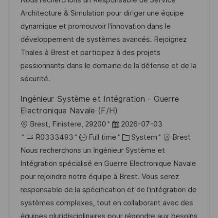
Nous recherchons un Responsable de Service
a
b
t
t
Architecture & Simulation pour diriger une équipe
t
I
e
e
dynamique et promouvoir l'innovation dans le
i
d
d
g
développement de systèmes avancés. Rejoignez
o
D
o
Thales à Brest et participez à des projets
n
a
r
passionnants dans le domaine de la défense et de la
t
y
sécurité.
e
Ingénieur Système et Intégration - Guerre
Electronique Navale (F/H)
L
P
Brest, Finistere, 29200
2026-07-03
o
J
o
C
R0333493
Full time
System
Brest
c
o
s
a
Nous recherchons un Ingénieur Système et
a
b
t
t
Intégration spécialisé en Guerre Electronique Navale
t
I
e
e
pour rejoindre notre équipe à Brest. Vous serez
i
d
d
g
responsable de la spécification et de l'intégration de
o
D
o
systèmes complexes, tout en collaborant avec des
n
a
r
équipes pluridisciplinaires pour répondre aux besoins