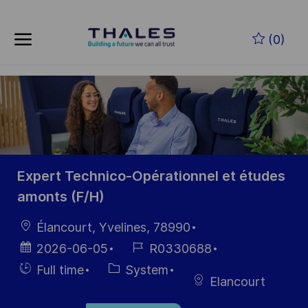
Skip to main content
Skip to main content
(0)
-
-
Expert Technico-Opérationnel et études
amonts (F/H)
Location
Élancourt, Yvelines, 78990
Posted
Job
2026-06-05
R0330688
Date
Id
Hiring
Category
Full time
System
Elancourt
Type