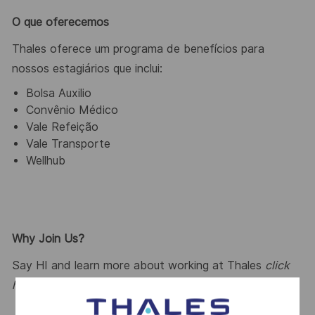
O que oferecemos
Thales oferece um programa de benefícios para
nossos estagiários que inclui:
Bolsa Auxilio
Convênio Médico
Vale Refeição
Vale Transporte
Wellhub
Why Join Us?
Say HI and learn more about working at Thales
click
here
.