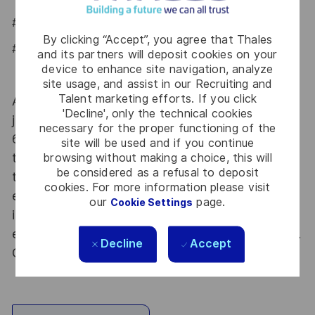
#LI-Onsite
By clicking “Accept”, you agree that Thales
#LI-IP1
and its partners will deposit cookies on your
device to enhance site navigation, analyze
site usage, and assist in our Recruiting and
Talent marketing efforts. If you click
At Thales we provide CAREERS and not only
'Decline', only the technical cookies
jobs. With Thales employing 80,000 employees in
necessary for the proper functioning of the
68 countries our mobility policy enables
site will be used and if you continue
browsing without making a choice, this will
thousands of employees each year to develop
be considered as a refusal to deposit
their careers at home and abroad, in their
cookies. For more information please visit
existing areas of expertise or by branching out
our
page.
Cookie Settings
into new fields. Together we believe that
embracing flexibility is a smarter way of working.
Decline
Accept
Great journeys start here, apply now!