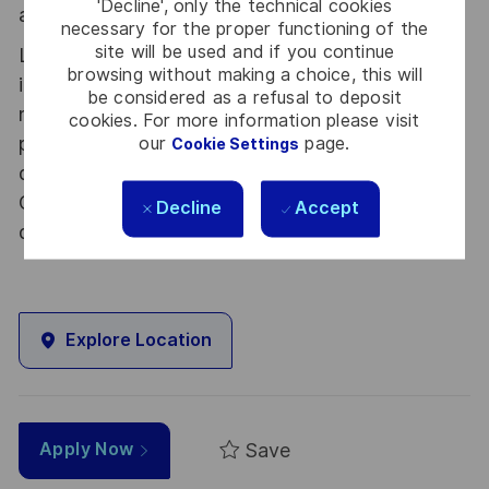
'Decline', only the technical cookies
atout. Postulez et rejoignez nous !
necessary for the proper functioning of the
site will be used and if you continue
Le poste pouvant nécessiter d'accéder à des
browsing without making a choice, this will
informations relevant du secret de la défense
be considered as a refusal to deposit
nationale, la personne retenue fera l'objet d'une
cookies. For more information please visit
procédure d’habilitation, conformément aux
our
page.
Cookie Settings
dispositions des articles R.2311-1 et suivants du
Code de la défense et de l’IGI 1300 SGDSN/PSE
Decline
Accept
du 09 août 2021.
Explore Location
Save
Apply Now