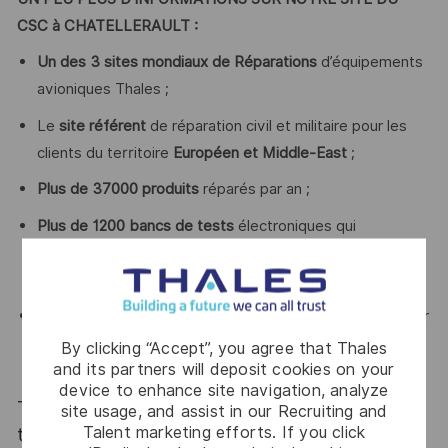
CSC à CHATELLERAULT :
Un des 3 sites mondiaux de Réparations
d’équipements
avioniques Thales ;
Le
site référent
de réparation civil et militaire pour les
clients du territoire
Européen et Middle-East
;
Plus de 37000 produits
réparés par an ;
Plus de 1200 bancs de tests
électroniques qui
accompagnent chaque jour l’investigation de nos
techniciens réparations ;
Des experts qui travaillent et accompagnent chaque jour
la montée en compétences de nos collaborateurs et la
By clicking “Accept”, you agree that Thales
and its partners will deposit cookies on your
gestion des améliorations continues
device to enhance site navigation, analyze
Thales, entreprise Handi-Engagée, reconnait
site usage, and assist in our Recruiting and
Talent marketing efforts. If you click
tous les talents. La diversité est notre meilleur