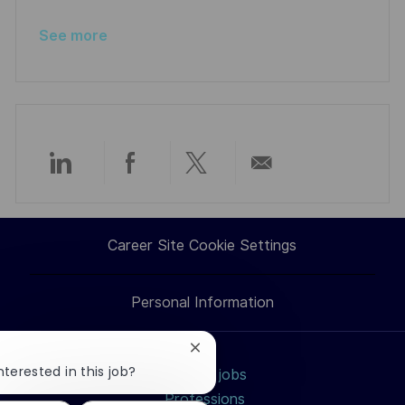
See more
Share
Share
Share
Share
via
via
via
via
Career Site Cookie Settings
LinkedIn
Facebook
twitter
email
Personal Information
Close
chatbot
nterested in this job?
Search jobs
notification
Professions