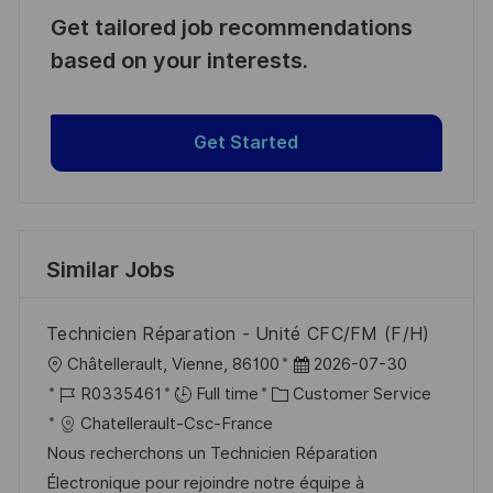
Get tailored job recommendations
based on your interests.
Get Started
Similar Jobs
Technicien Réparation - Unité CFC/FM (F/H)
L
P
Châtellerault, Vienne, 86100
2026-07-30
o
J
C
o
R0335461
Full time
Customer Service
c
o
a
s
Chatellerault-Csc-France
a
b
t
t
Nous recherchons un Technicien Réparation
t
I
e
e
Électronique pour rejoindre notre équipe à