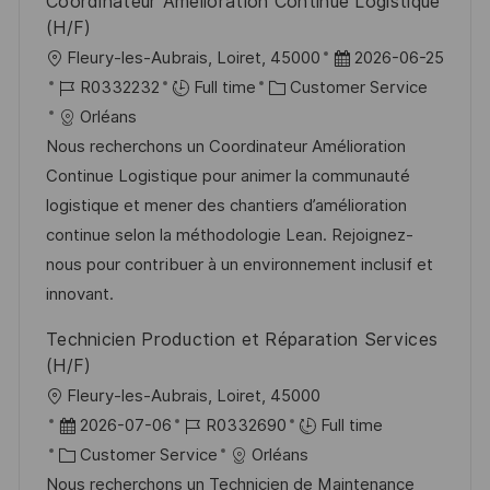
Coordinateur Amélioration Continue Logistique
(H/F)
L
P
Fleury-les-Aubrais, Loiret, 45000
2026-06-25
o
J
C
o
R0332232
Full time
Customer Service
c
o
a
s
Orléans
a
b
t
t
Nous recherchons un Coordinateur Amélioration
t
I
e
e
Continue Logistique pour animer la communauté
i
d
g
d
logistique et mener des chantiers d’amélioration
o
o
D
continue selon la méthodologie Lean. Rejoignez-
n
r
a
nous pour contribuer à un environnement inclusif et
y
t
innovant.
e
Technicien Production et Réparation Services
(H/F)
L
Fleury-les-Aubrais, Loiret, 45000
o
P
J
2026-07-06
R0332690
Full time
c
o
C
o
Customer Service
Orléans
a
s
a
b
Nous recherchons un Technicien de Maintenance