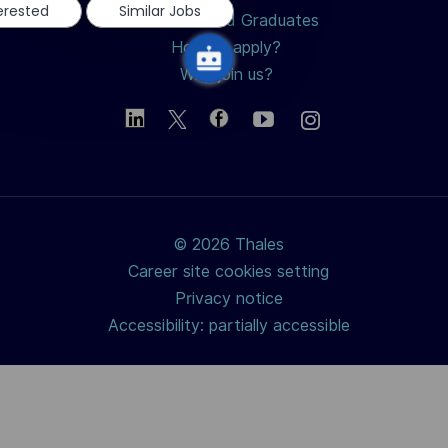
terested
Similar Jobs
Students and Graduates
How to apply?
Why join us?
© 2026 Thales
Career site cookies setting
Privacy notice
Accessibility: partially accessible