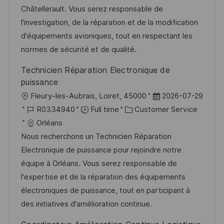
i
d
g
d
Châtellerault. Vous serez responsable de
o
o
D
l'investigation, de la réparation et de la modification
n
r
a
d'équipements avioniques, tout en respectant les
y
t
normes de sécurité et de qualité.
e
Technicien Réparation Electronique de
puissance
L
P
Fleury-les-Aubrais, Loiret, 45000
2026-07-29
o
J
C
o
R0334940
Full time
Customer Service
c
o
a
s
Orléans
a
b
t
t
Nous recherchons un Technicien Réparation
t
I
e
e
Electronique de puissance pour rejoindre notre
i
d
g
d
équipe à Orléans. Vous serez responsable de
o
o
D
l'expertise et de la réparation des équipements
n
r
a
électroniques de puissance, tout en participant à
y
t
des initiatives d'amélioration continue.
e