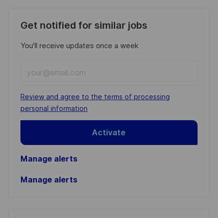
Get notified for similar jobs
You'll receive updates once a week
Enter
Email
address
Required
Review and agree to the terms of processing
(Required)
personal information
Activate
Manage alerts
Manage alerts