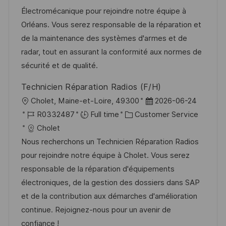
t
t
t
I
Électromécanique pour rejoindre notre équipe à
i
e
e
d
Orléans. Vous serez responsable de la réparation et
o
d
g
de la maintenance des systèmes d'armes et de
n
D
o
radar, tout en assurant la conformité aux normes de
a
r
sécurité et de qualité.
t
y
Technicien Réparation Radios (F/H)
e
L
P
Cholet, Maine-et-Loire, 49300
2026-06-24
o
J
C
o
R0332487
Full time
Customer Service
c
o
a
s
Cholet
a
b
t
t
Nous recherchons un Technicien Réparation Radios
t
I
e
e
pour rejoindre notre équipe à Cholet. Vous serez
i
d
g
d
responsable de la réparation d'équipements
o
o
D
électroniques, de la gestion des dossiers dans SAP
n
r
a
et de la contribution aux démarches d'amélioration
y
t
continue. Rejoignez-nous pour un avenir de
e
confiance !