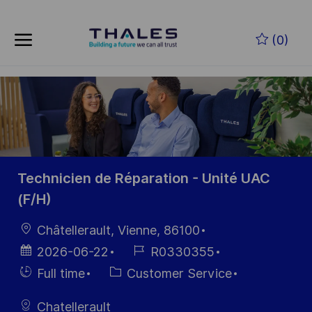
Skip to main content
Skip to main content
(0)
-
-
Technicien de Réparation - Unité UAC
(F/H)
Location
Châtellerault, Vienne, 86100
Posted
Job
2026-06-22
R0330355
Date
Id
Hiring
Category
Full time
Customer Service
Type
Chatellerault