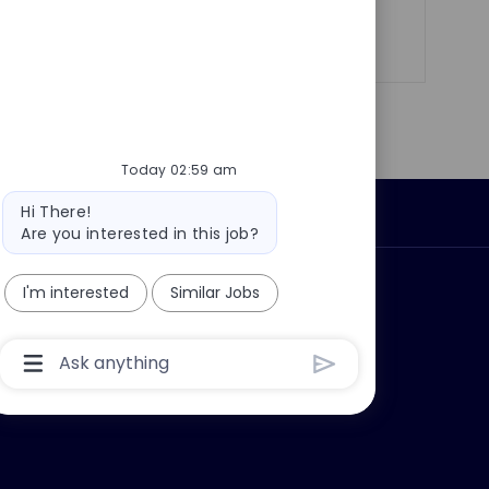
Share
Share
Share
Share
via
via
via
via
LinkedIn
Facebook
twitter
email
Today 02:59 am
Bot
Hi There!
Personal Information
message
Are you interested in this job?
ly?
Why join us?
I'm interested
Similar Jobs
Chatbot
User
Input
Box
With
Send
Button