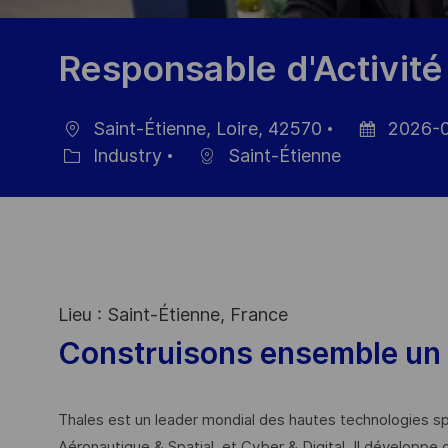
Responsable d'Activité 
Saint-Étienne, Loire, 42570
2026-
Location
Posted
Industry
Saint-Étienne
Category
Date
Lieu : Saint-Étienne, France
Construisons ensemble un 
Thales est un leader mondial des hautes technologies spé
Aéronautique & Spatial, et Cyber & Digital. Il développe 