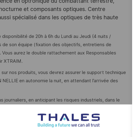
llence en optronique du combattant terrestre,
 nocturne et composants optiques. Centre
aussi spécialisé dans les optiques de très haute
isponibilité de 20h à 6h du Lundi au Jeudi (4 nuits /
e son équipe (fixation des objectifs, entretiens de
. Vous aurez le double rattachement aux Responsables
tir XTRAIM.
s sur nos produits, vous devrez assurer le support technique
 NELLIE en autonomie la nuit, en attendant l’arrivée des
 journaliers, en anticipant les risques industriels, dans le
es en cours de Production / Réparation et d’Investigation en
ductivité.
roposition pour l’amélioration continue et avoir un œil aguerri