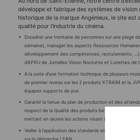
Au nord de Saint-Etienne, notre centre d’exce
développe et fabrique des systèmes de vision
historique de la marque Angénieux, le site est 
qualité pour l’industrie du cinéma.
Encadrer une trentaine de personnes sur une plage de d
semaine), manager les aspects Ressources Humaines d
développement des compétences, recrutements, ...)
d’APRU de Jumelles Vision Nocturne et Lunettes de 
A la suite d’une formation technique de plusieurs moi
de premier niveau sur les 2 produits XTRAIM et la JVN
équipes supports de jour.
Garantir la tenue du plan de production et des attendus
respect de la Qualité des produits livrés. Améliorer l
mettant en œuvre les actions visant à améliorer la pro
Veiller à l’application des standards et être force de p
sur la démarche LEAN.