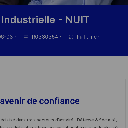
Industrielle - NUIT
06-03
R0330354
Full time
Job
Hiring
Id
Type
avenir de confiance
cialisé dans trois secteurs d’activité : Défense & Sécurité,
des produits et solutions qui contribuent à un monde plus sûr,