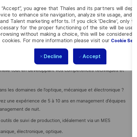
g “Accept”, you agree that Thales and its partners will depo
er les AIC 1 en début de poste, fixer les priorités et
vice to enhance site navigation, analyze site usage, and as
ion des écarts
and Talent marketing efforts. If you click 'Decline', only t
cessary for the proper functioning of the site will be used
rowsing without making a choice, this will be considered a
 cookies. For more information please visit our
Cookie Set
 en environnement industriel exigeant, notamment sur le
Decline
Accept
onnelle tout en développant vos compétences techniques et
ans les domaines de l’optique, mécanique et électronique ?
avez une expérience de 5 à 10 ans en management d’équipes
anagement de nuit.
 outils de suivi de production, idéalement via un MES
ique, électronique, optique.