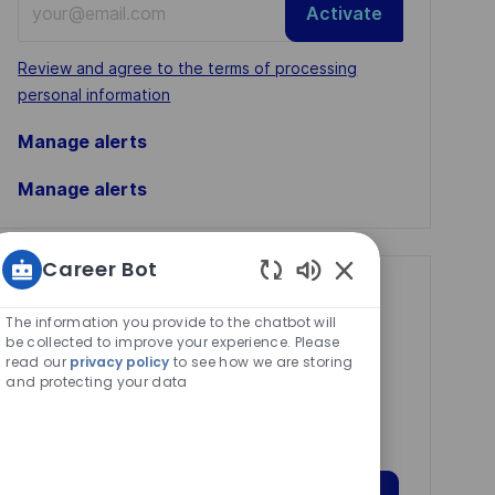
Activate
Email
address
Required
Review and agree to the terms of processing
(Required)
personal information
Manage alerts
Manage alerts
Career Bot
Get tailored job
Enabled
Chatbot
The information you provide to the chatbot will
recommendations
Sounds
be collected to improve your experience. Please
based on your
read our
privacy policy
to see how we are storing
and protecting your data
interests.