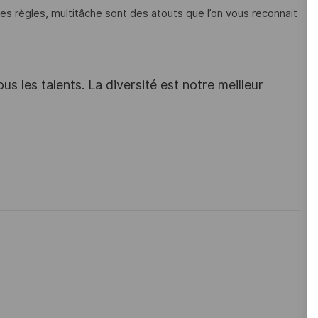
es règles, multitâche sont des atouts que l’on vous reconnait
s les talents. La diversité est notre meilleur