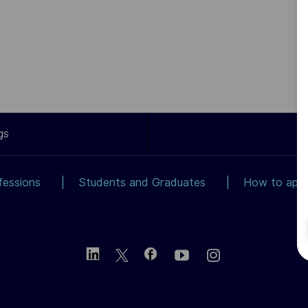
gs
fessions
Students and Graduates
How to app