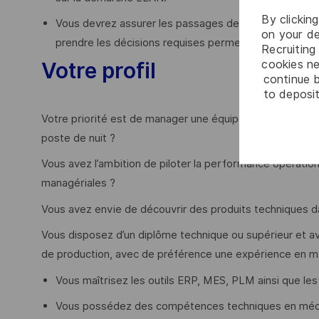
By clickin
Vous devrez assurer les passages de consignes et anim
on your de
prendre les décisions requises permettant la correct
Recruiting 
cookies ne
Votre profil
continue b
to deposit
Votre priorité est de manager une équipe de production
poste de nuit ?
Vous avez l’ambition de piloter la performance opérati
managériales ?
Vous avez envie de découvrir des produits techniques d
Vous disposez d’un diplôme technique ou supérieur et 
de production, avec de préférence une expérience en m
Vous maîtrisez les outils ERP, MES, PLM ainsi que les
Vous possédez des compétences techniques en mécan