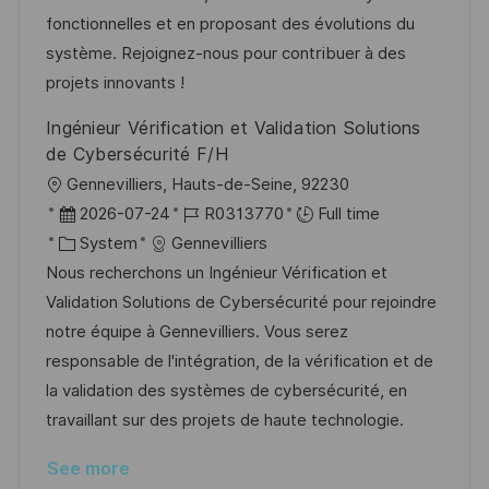
t
y
fonctionnelles et en proposant des évolutions du
e
système. Rejoignez-nous pour contribuer à des
projets innovants !
Ingénieur Vérification et Validation Solutions
de Cybersécurité F/H
L
Gennevilliers, Hauts-de-Seine, 92230
o
P
J
2026-07-24
R0313770
Full time
c
o
C
o
System
Gennevilliers
a
s
a
b
Nous recherchons un Ingénieur Vérification et
t
t
t
I
Validation Solutions de Cybersécurité pour rejoindre
i
e
e
d
notre équipe à Gennevilliers. Vous serez
o
d
g
responsable de l'intégration, de la vérification et de
n
D
o
la validation des systèmes de cybersécurité, en
a
r
travaillant sur des projets de haute technologie.
t
y
See more
e