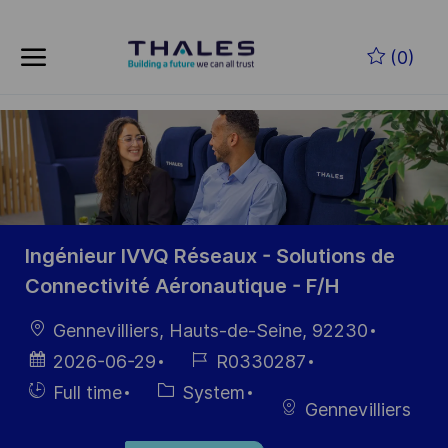
Skip to main content
Skip to main content
(0)
-
-
Ingénieur IVVQ Réseaux - Solutions de
Connectivité Aéronautique - F/H
Location
Gennevilliers, Hauts-de-Seine, 92230
Posted
Job
2026-06-29
R0330287
Date
Id
Hiring
Category
Full time
System
Gennevilliers
Type