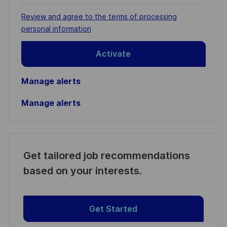
address
Required
Review and agree to the terms of processing
(Required)
personal information
Activate
Manage alerts
Manage alerts
Get tailored job recommendations
based on your interests.
Get Started