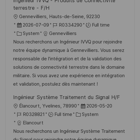
Ingénieur IVVQ - Produits de Connectivité
terrestre - F/H
L
Gennevilliers, Hauts-de-Seine, 92230
o
P
J
2026-07-09
R0334290
Full time
c
o
C
o
System
Gennevilliers
a
s
a
b
Nous recherchons un Ingénieur IVVQ pour rejoindre
t
t
t
I
notre équipe dynamique à Gennevilliers. Vous serez
i
e
e
d
responsable de l'intégration et de la validation des
o
d
g
solutions de connectivité terrestre dans le domaine
n
D
o
militaire. Si vous avez une expérience en intégration
a
r
et validation, postulez dès maintenant !
t
y
Ingénieur Système Traitement du Signal H/F
e
L
P
Élancourt, Yvelines, 78990
2026-05-20
o
J
C
o
R0328821
Full time
System
c
o
a
s
Elancourt
a
b
t
t
Nous recherchons un Ingénieur Système Traitement
t
I
e
e
du Signal pour rejoindre notre équipe dynamique