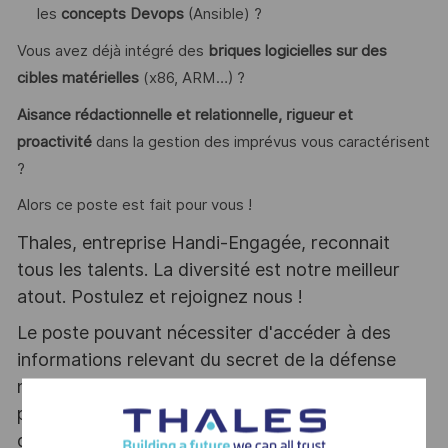
les
concepts Devops
(Ansible) ?
Vous avez déjà intégré des
briques logicielles sur des
cibles matérielles
(x86, ARM…) ?
Aisance rédactionnelle et relationnelle, rigueur et
proactivité
dans la gestion des imprévus vous caractérisent
?
Alors ce poste est fait pour vous !
Thales, entreprise Handi-Engagée, reconnait
tous les talents. La diversité est notre meilleur
atout. Postulez et rejoignez nous !
Le poste pouvant nécessiter d'accéder à des
informations relevant du secret de la défense
nationale, la personne retenue fera l'objet d'une
procédure d’habilitation, conformément aux
dispositions des articles R.2311-1 et suivants du