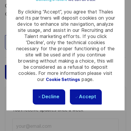
Code de la défense et de l’IGI 1300 SGDSN/PSE
By clicking “Accept”, you agree that Thales
du 09 août 2021.
and its partners will deposit cookies on your
device to enhance site navigation, analyze
site usage, and assist in our Recruiting and
Talent marketing efforts. If you click
'Decline', only the technical cookies
Explore Location
necessary for the proper functioning of the
site will be used and if you continue
browsing without making a choice, this will
be considered as a refusal to deposit
Save
Apply Now
cookies. For more information please visit
our
page.
Cookie Settings
Decline
Accept
Get notified for similar jobs
You'll receive updates once a week
Enter
Email