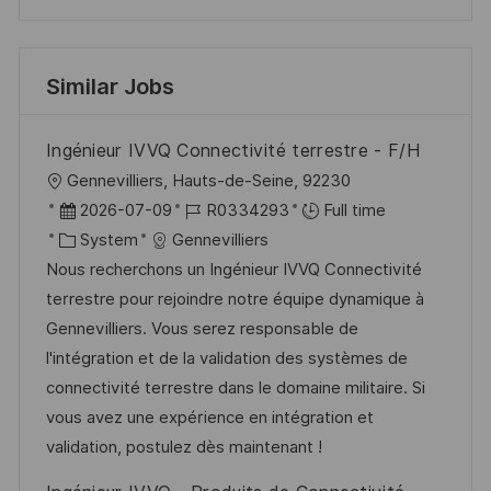
Similar Jobs
Ingénieur IVVQ Connectivité terrestre - F/H
L
Gennevilliers, Hauts-de-Seine, 92230
o
P
J
2026-07-09
R0334293
Full time
c
o
C
o
System
Gennevilliers
a
s
a
b
Nous recherchons un Ingénieur IVVQ Connectivité
t
t
t
I
terrestre pour rejoindre notre équipe dynamique à
i
e
e
d
Gennevilliers. Vous serez responsable de
o
d
g
l'intégration et de la validation des systèmes de
n
D
o
connectivité terrestre dans le domaine militaire. Si
a
r
vous avez une expérience en intégration et
t
y
validation, postulez dès maintenant !
e