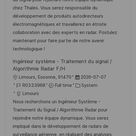
i
d
g
d
chez Thales. Vous serez responsable du
o
o
D
développement de produits autodirecteurs
n
r
a
électromagnétiques et travaillerez en étroite
y
t
collaboration avec des experts en radar. Postulez
e
maintenant pour faire partie de notre avenir
technologique !
Ingénieur système - Traitement du signal /
Algorithmie Radar F/H
L
P
Limours, Essonne, 91470
2026-07-07
o
J
o
C
R0333968
Full time
System
c
o
s
a
Limours
a
b
t
t
Nous recherchons un Ingénieur Système -
t
I
e
e
Traitement du Signal / Algorithmie Radar pour
i
d
d
g
rejoindre notre équipe dynamique. Vous serez
o
D
o
impliqué dans le développement de radars de
n
a
r
surveillance aérienne, en réalisant des analyses