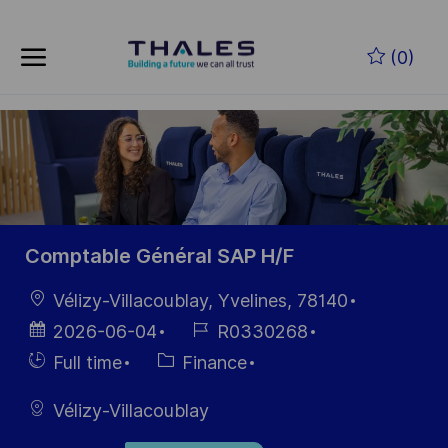
Skip to main content
Skip to main content
(0)
-
-
Comptable Général SAP H/F
Location
Vélizy-Villacoublay, Yvelines, 78140
Posted
Job
2026-06-04
R0330268
Date
Id
Hiring
Category
Full time
Finance
Type
Vélizy-Villacoublay