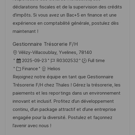
o
d
g
déclarations fiscales et de la supervision des crédits
n
D
o
d'impôts. Si vous avez un Bac+5 en finance et une
a
r
expérience en comptabilité générale, postulez dès
t
y
maintenant !
e
Gestionnaire Trésorerie F/H
L
Vélizy-Villacoublay, Yvelines, 78140
o
P
J
2025-09-23
R0302532
Full time
c
o
C
o
Finance
Helios
a
s
a
b
Rejoignez notre équipe en tant que Gestionnaire
t
t
t
I
Trésorerie F/H chez Thales ! Gérez la trésorerie, les
i
e
e
d
paiements et les reportings dans un environnement
o
d
g
innovant et inclusif. Profitez d’un développement
n
D
o
continu, d’un package attractif et d’une entreprise
a
r
engagée pour la diversité. Postulez et façonnez
t
y
l’avenir avec nous !
e