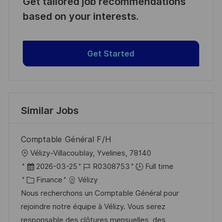
Get tailored job recommendations
based on your interests.
Get Started
Similar Jobs
Comptable Général F/H
L
Vélizy-Villacoublay, Yvelines, 78140
o
P
J
2026-03-25
R0308753
Full time
c
o
C
o
Finance
Vélizy
a
s
a
b
Nous recherchons un Comptable Général pour
t
t
t
I
rejoindre notre équipe à Vélizy. Vous serez
i
e
e
d
responsable des clôtures mensuelles, des