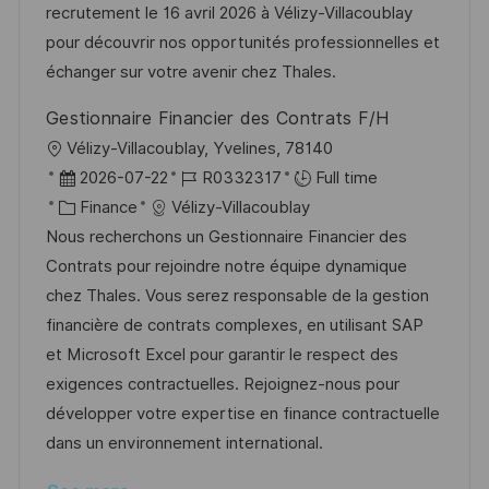
o
d
g
recrutement le 16 avril 2026 à Vélizy-Villacoublay
n
D
o
pour découvrir nos opportunités professionnelles et
a
r
échanger sur votre avenir chez Thales.
t
y
Gestionnaire Financier des Contrats F/H
e
L
Vélizy-Villacoublay, Yvelines, 78140
o
P
J
2026-07-22
R0332317
Full time
c
o
C
o
Finance
Vélizy-Villacoublay
a
s
a
b
Nous recherchons un Gestionnaire Financier des
t
t
t
I
Contrats pour rejoindre notre équipe dynamique
i
e
e
d
chez Thales. Vous serez responsable de la gestion
o
d
g
financière de contrats complexes, en utilisant SAP
n
D
o
et Microsoft Excel pour garantir le respect des
a
r
exigences contractuelles. Rejoignez-nous pour
t
y
développer votre expertise en finance contractuelle
e
dans un environnement international.