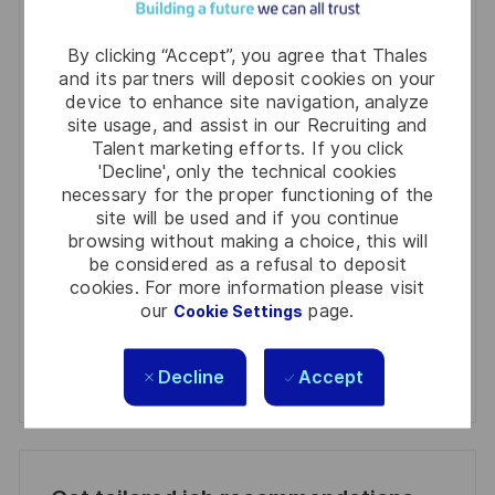
Get notified for similar jobs
By clicking “Accept”, you agree that Thales
and its partners will deposit cookies on your
You'll receive updates once a week
device to enhance site navigation, analyze
site usage, and assist in our Recruiting and
Enter
Talent marketing efforts. If you click
Email
'Decline', only the technical cookies
address
necessary for the proper functioning of the
Required
Review and agree to the terms of processing
(Required)
site will be used and if you continue
personal information
browsing without making a choice, this will
be considered as a refusal to deposit
Activate
cookies. For more information please visit
our
page.
Cookie Settings
Manage alerts
Decline
Accept
Manage alerts