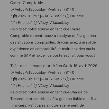
Cadre Comptable
L
Vélizy-Villacoublay, Yvelines, 78140
o
P
J
2026-01-29
R0313999
Full time
c
o
C
o
Finance
Vélizy-Villacoublay
a
s
a
b
Rejoignez notre équipe en tant que Cadre
t
t
t
I
Comptable et contribuez à l'analyse et à la gestion
i
e
e
d
des situations comptables. Si vous avez une solide
o
d
g
expérience en comptabilité et maîtrisez des outils
n
D
o
comme SAP et Excel, ce poste est fait pour vous !
a
r
Trésorier - Inscription AfterWork 16 avril 2026
t
y
L
Vélizy-Villacoublay, Yvelines, 78140
e
o
P
J
2026-02-12
R0316497
Full time
c
o
C
o
Finance
Vélizy-Villacoublay
a
s
a
b
Rejoignez notre équipe en tant que Chargé de
t
t
t
I
Trésorerie et contribuez à la gestion fiable des flux
i
e
e
d
financiers. Participez à notre événement de