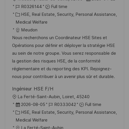
o
J
o
R0326144
Full time
c
o
C
s
HSE, Real Estate, Security, Personal Assistance,
a
b
a
t
Medical Welfare
t
I
t
e
Meudon
i
d
e
d
Nous recherchons un Coordinateur HSE Sites et
o
g
D
Opérations pour définir et déployer la stratégie HSE
n
o
a
au sein de notre groupe. Vous serez responsable de
r
t
la gestion des risques HSE, de la conformité
y
e
réglementaire et du reporting des KPI. Rejoignez-
nous pour contribuer à un avenir plus sûr et durable.
Ingénieur HSE F/H
L
La Ferté-Saint-Aubin, Loiret, 45240
o
P
J
2026-08-05
R0333042
Full time
c
o
C
o
HSE, Real Estate, Security, Personal Assistance,
a
s
a
b
Medical Welfare
t
t
t
I
La Ferté-Saint-Aubin