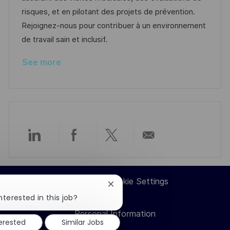
e
risques, et en pilotant des projets de prévention.
Rejoignez-nous pour contribuer à un environnement
de travail sain et inclusif.
See more
Share
Share
Share
Share
via
via
via
via
Career Site Cookie Settings
Close
LinkedIn
Facebook
twitter
email
chatbot
nterested in this job?
notification
Personal Information
terested
Similar Jobs