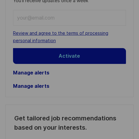
You'll receive updates once a week
Enter
Email
address
Required
Review and agree to the terms of processing
(Required)
personal information
Activate
Manage alerts
Manage alerts
Get tailored job recommendations
based on your interests.