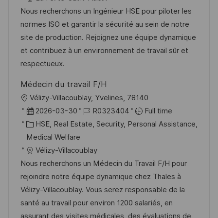
i
e
e
d
Nous recherchons un Ingénieur HSE pour piloter les
o
d
g
normes ISO et garantir la sécurité au sein de notre
n
D
o
site de production. Rejoignez une équipe dynamique
a
r
et contribuez à un environnement de travail sûr et
t
y
respectueux.
e
Médecin du travail F/H
L
Vélizy-Villacoublay, Yvelines, 78140
o
P
J
2026-03-30
R0323404
Full time
c
o
C
o
HSE, Real Estate, Security, Personal Assistance,
a
s
a
b
Medical Welfare
t
t
t
I
Vélizy-Villacoublay
i
e
e
d
Nous recherchons un Médecin du Travail F/H pour
o
d
g
rejoindre notre équipe dynamique chez Thales à
n
D
o
Vélizy-Villacoublay. Vous serez responsable de la
a
r
santé au travail pour environ 1200 salariés, en
t
y
assurant des visites médicales, des évaluations de