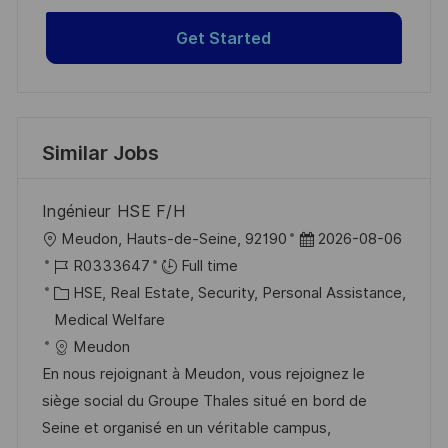
Get Started
Similar Jobs
Ingénieur HSE F/H
L
P
Meudon, Hauts-de-Seine, 92190
2026-08-06
o
J
o
R0333647
Full time
c
o
C
s
HSE, Real Estate, Security, Personal Assistance,
a
b
a
t
Medical Welfare
t
I
t
e
Meudon
i
d
e
d
En nous rejoignant à Meudon, vous rejoignez le
o
g
D
siège social du Groupe Thales situé en bord de
n
o
a
Seine et organisé en un véritable campus,