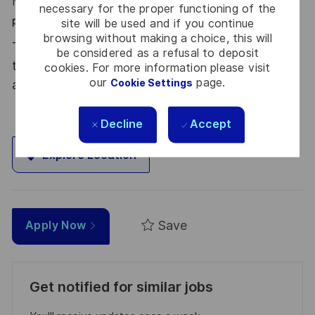
Nous sommes toujours en phase ? Oui ? Alors,
n’attendez
necessary for the proper functioning of the
plus, postulez
!
site will be used and if you continue
browsing without making a choice, this will
Thales, entreprise Handi-Engagée, reconnait
be considered as a refusal to deposit
tous les talents. La diversité est notre meilleur
cookies. For more information please visit
our
page.
Cookie Settings
atout. Postulez et rejoignez nous !
Decline
Accept
Explore Location
Save
Apply Now
Get notified for similar jobs