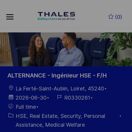
Skip to main content
Skip to main content
(0)
-
-
ALTERNANCE - Ingénieur HSE - F/H
Location
La Ferté-Saint-Aubin, Loiret, 45240
Posted
Job
2026-06-30
R0330261
Date
Id
Hiring
Full time
Type
Category
HSE, Real Estate, Security, Personal
Assistance, Medical Welfare