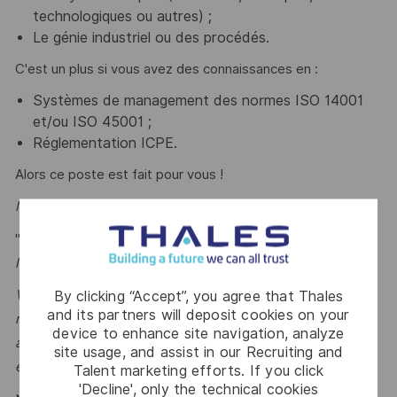
technologiques ou autres) ;
Le génie industriel ou des procédés.
C'est un plus si vous avez des connaissances en :
Systèmes de management des normes ISO 14001
et/ou ISO 45001 ;
Réglementation ICPE.
Alors ce poste est fait pour vous !
Mot de l'équipe :
"
Au-delà d'une alternance classique, vous participerez à
la construction d'un service SSE en pleine évolution.
By clicking “Accept”, you agree that Thales
Vous travaillerez sur des problématiques concrètes,
and its partners will deposit cookies on your
mêlant sécurité industrielle et environnementale,
device to enhance site navigation, analyze
amélioration continue et innovation dans un
site usage, and assist in our Recruiting and
environnement technologique exigeant
." Frédéric
Talent marketing efforts. If you click
'Decline', only the technical cookies