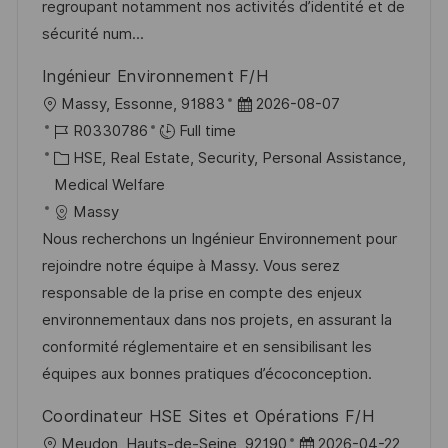
r
t
regroupant notamment nos activités d’identité et de
y
e
sécurité num...
Ingénieur Environnement F/H
L
P
Massy, Essonne, 91883
2026-08-07
o
J
o
R0330786
Full time
c
o
C
s
HSE, Real Estate, Security, Personal Assistance,
a
b
a
t
Medical Welfare
t
I
t
e
Massy
i
d
e
d
Nous recherchons un Ingénieur Environnement pour
o
g
D
rejoindre notre équipe à Massy. Vous serez
n
o
a
responsable de la prise en compte des enjeux
r
t
environnementaux dans nos projets, en assurant la
y
e
conformité réglementaire et en sensibilisant les
équipes aux bonnes pratiques d’écoconception.
Coordinateur HSE Sites et Opérations F/H
L
P
Meudon, Hauts-de-Seine, 92190
2026-04-22