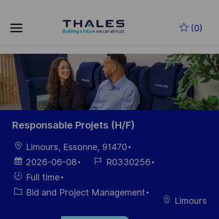
Skip to main content
Skip to main content
(0)
-
-
Responsable Projets (H/F)
Location
Limours, Essonne, 91470
Posted
Job
2026-06-08
R0330256
Date
Id
Hiring
Full time
Type
Category
Bid and Project Management
Limours