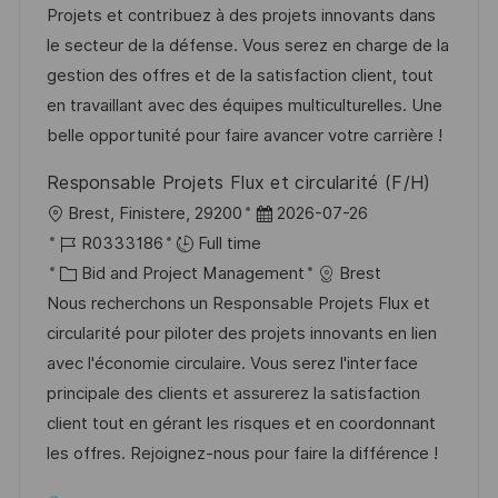
i
e
e
d
Projets et contribuez à des projets innovants dans
o
d
g
le secteur de la défense. Vous serez en charge de la
n
D
o
gestion des offres et de la satisfaction client, tout
a
r
en travaillant avec des équipes multiculturelles. Une
t
y
belle opportunité pour faire avancer votre carrière !
e
Responsable Projets Flux et circularité (F/H)
L
P
Brest, Finistere, 29200
2026-07-26
o
J
o
R0333186
Full time
c
o
C
s
Bid and Project Management
Brest
a
b
a
t
Nous recherchons un Responsable Projets Flux et
t
I
t
e
circularité pour piloter des projets innovants en lien
i
d
e
d
avec l'économie circulaire. Vous serez l'interface
o
g
D
principale des clients et assurerez la satisfaction
n
o
a
client tout en gérant les risques et en coordonnant
r
t
les offres. Rejoignez-nous pour faire la différence !
y
e