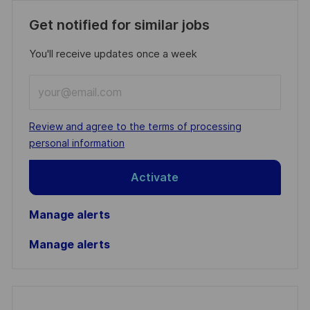
Get notified for similar jobs
You'll receive updates once a week
Enter
Email
address
Required
Review and agree to the terms of processing
(Required)
personal information
Activate
Manage alerts
Manage alerts