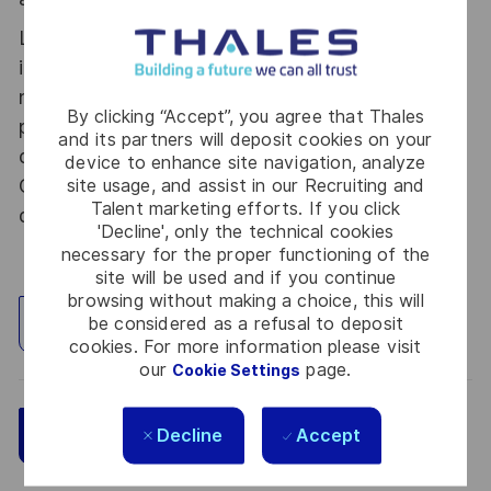
Le poste pouvant nécessiter d'accéder à des
informations relevant du secret de la défense
nationale, la personne retenue fera l'objet d'une
By clicking “Accept”, you agree that Thales
procédure d’habilitation, conformément aux
and its partners will deposit cookies on your
dispositions des articles R.2311-1 et suivants du
device to enhance site navigation, analyze
Code de la défense et de l’IGI 1300 SGDSN/PSE
site usage, and assist in our Recruiting and
Talent marketing efforts. If you click
du 09 août 2021.
'Decline', only the technical cookies
necessary for the proper functioning of the
site will be used and if you continue
browsing without making a choice, this will
be considered as a refusal to deposit
Explore Location
cookies. For more information please visit
our
page.
Cookie Settings
Save
Apply Now
Decline
Accept