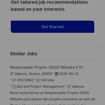
Get tailored job recommendations
based on your interests.
Get Started
Similar Jobs
Responsable Projets GNSS Militaire F/H
L
P
Valence, Drome, 26000
2026-06-15
o
J
o
R0312800
Full time
c
o
C
s
Bid and Project Management
Valence
a
b
a
t
Nous recherchons un Responsable Projets GNSS
t
I
t
e
Militaire pour piloter des projets innovants au sein de