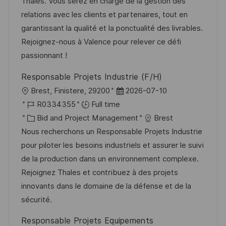
i
d
e
d
Thales. Vous serez en charge de la gestion des
o
g
D
relations avec les clients et partenaires, tout en
n
o
a
garantissant la qualité et la ponctualité des livrables.
r
t
Rejoignez-nous à Valence pour relever ce défi
y
e
passionnant !
Responsable Projets Industrie (F/H)
L
P
Brest, Finistere, 29200
2026-07-10
o
J
o
R0334355
Full time
c
o
C
s
Bid and Project Management
Brest
a
b
a
t
Nous recherchons un Responsable Projets Industrie
t
I
t
e
pour piloter les besoins industriels et assurer le suivi
i
d
e
d
de la production dans un environnement complexe.
o
g
D
Rejoignez Thales et contribuez à des projets
n
o
a
innovants dans le domaine de la défense et de la
r
t
sécurité.
y
e
Responsable Projets Equipements