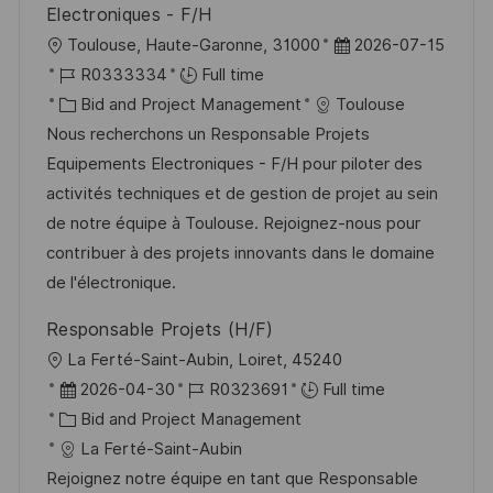
Electroniques - F/H
L
P
Toulouse, Haute-Garonne, 31000
2026-07-15
o
J
o
R0333334
Full time
c
o
C
s
Bid and Project Management
Toulouse
a
b
a
t
Nous recherchons un Responsable Projets
t
I
t
e
Equipements Electroniques - F/H pour piloter des
i
d
e
d
activités techniques et de gestion de projet au sein
o
g
D
de notre équipe à Toulouse. Rejoignez-nous pour
n
o
a
contribuer à des projets innovants dans le domaine
r
t
de l'électronique.
y
e
Responsable Projets (H/F)
L
La Ferté-Saint-Aubin, Loiret, 45240
o
P
J
2026-04-30
R0323691
Full time
c
o
C
o
Bid and Project Management
a
s
a
b
La Ferté-Saint-Aubin
t
t
t
I
Rejoignez notre équipe en tant que Responsable