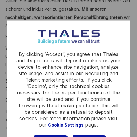
Willen, die anspruchsvollen Herausforderungen unserer Zeit
sicherer und inklusiver zu gestalten.
Mit unserer
nachhaltigen, werteorientierten Personalführung treten wir
aktiv für Diversität ein.
Say HI* – Ihr Weg zu uns
Wenn die Zeichen der Zeit auf Veränderung stehen, sind
By clicking “Accept”, you agree that Thales
unsere internationalen Teams da, um der Komplexität von
and its partners will deposit cookies on your
heute mit den branchenführenden Technologien von
device to enhance site navigation, analyze
morgen zu begegnen. Sind Sie dabei? Ihr Ansprechpartner
site usage, and assist in our Recruiting and
Talent marketing efforts. If you click
Benedikt Petzet
freut sich schon auf Ihre Online-
'Decline', only the technical cookies
Bewerbung über unser
.
Karriereportal
necessary for the proper functioning of the
site will be used and if you continue
Benedikt Petzet
-
browsing without making a choice, this will
Talent Acquisition Partner #LI-BP1
be considered as a refusal to deposit
cookies. For more information please visit
+ 49 173 585 90 29
our
page.
Cookie Settings
*Human Intelligence