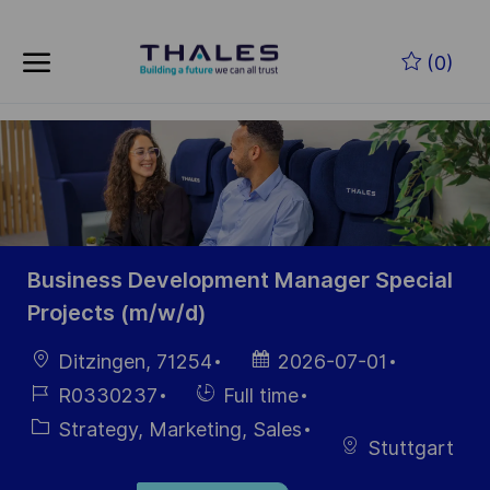
Skip to main content
Skip to main content
(0)
-
-
Business Development Manager Special
Projects (m/w/d)
Location
Posted
Ditzingen, 71254
2026-07-01
Date
Job
Hiring
R0330237
Full time
Id
Type
Category
Strategy, Marketing, Sales
Stuttgart