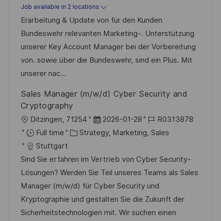
s
a
b
Job available in 2 locations
t
t
I
Erarbeitung & Update von für den Kunden
e
e
d
Bundeswehr relevanten Marketing-. Unterstützung
d
g
unserer Key Account Manager bei der Vorbereitung
D
o
von. sowie über die Bundeswehr, sind ein Plus. Mit
a
r
unserer nac...
t
y
Sales Manager (m/w/d) Cyber Security and
e
Cryptography
L
P
J
Ditzingen, 71254
2026-01-28
R0313878
o
C
o
o
Full time
Strategy, Marketing, Sales
c
a
s
b
Stuttgart
a
t
t
I
Sind Sie erfahren im Vertrieb von Cyber Security-
t
e
e
d
Lösungen? Werden Sie Teil unseres Teams als Sales
i
g
d
Manager (m/w/d) für Cyber Security und
o
o
D
Kryptographie und gestalten Sie die Zukunft der
n
r
a
Sicherheitstechnologien mit. Wir suchen einen