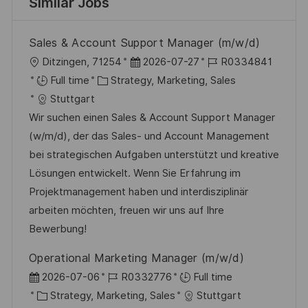
Similar Jobs
Sales & Account Support Manager (m/w/d)
L
P
J
Ditzingen, 71254
2026-07-27
R0334841
o
C
o
o
Full time
Strategy, Marketing, Sales
c
a
s
b
Stuttgart
a
t
t
I
Wir suchen einen Sales & Account Support Manager
t
e
e
d
(w/m/d), der das Sales- und Account Management
i
g
d
bei strategischen Aufgaben unterstützt und kreative
o
o
D
Lösungen entwickelt. Wenn Sie Erfahrung im
n
r
a
Projektmanagement haben und interdisziplinär
y
t
arbeiten möchten, freuen wir uns auf Ihre
e
Bewerbung!
Operational Marketing Manager (m/w/d)
P
J
2026-07-06
R0332776
Full time
o
C
o
Strategy, Marketing, Sales
Stuttgart