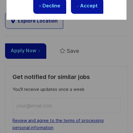
Decline
Accept
Explore Location
Save
Apply Now
Get notified for similar jobs
You'll receive updates once a week
Enter
Email
address
Required
Review and agree to the terms of processing
(Required)
personal information