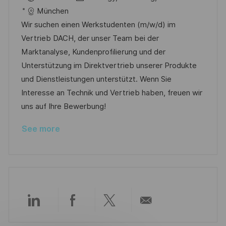
c
a
s
b
München
a
t
t
I
Wir suchen einen Werkstudenten (m/w/d) im
t
e
e
d
Vertrieb DACH, der unser Team bei der
i
g
d
Marktanalyse, Kundenprofilierung und der
o
o
D
Unterstützung im Direktvertrieb unserer Produkte
n
r
a
und Dienstleistungen unterstützt. Wenn Sie
y
t
Interesse an Technik und Vertrieb haben, freuen wir
e
uns auf Ihre Bewerbung!
See more
Share
Share
Share
Share