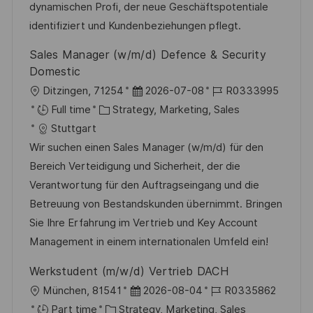
y
t
dynamischen Profi, der neue Geschäftspotentiale
e
identifiziert und Kundenbeziehungen pflegt.
Sales Manager (w/m/d) Defence & Security
Domestic
L
P
J
Ditzingen, 71254
2026-07-08
R0333995
o
C
o
o
Full time
Strategy, Marketing, Sales
c
a
s
b
Stuttgart
a
t
t
I
Wir suchen einen Sales Manager (w/m/d) für den
t
e
e
d
Bereich Verteidigung und Sicherheit, der die
i
g
d
Verantwortung für den Auftragseingang und die
o
o
D
Betreuung von Bestandskunden übernimmt. Bringen
n
r
a
Sie Ihre Erfahrung im Vertrieb und Key Account
y
t
Management in einem internationalen Umfeld ein!
e
Werkstudent (m/w/d) Vertrieb DACH
L
P
J
München, 81541
2026-08-04
R0335862
o
C
o
o
Part time
Strategy, Marketing, Sales