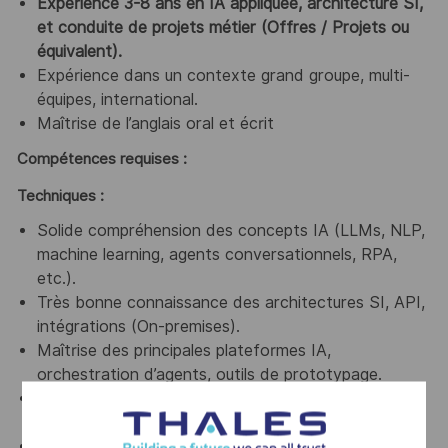
Expérience 3-8 ans en IA appliquée, architecture SI,
et conduite de projets métier (Offres / Projets ou
équivalent).
Expérience dans un contexte grand groupe, multi-
équipes, international.
Maîtrise de l’anglais oral et écrit
Compétences requises :
Techniques :
Solide compréhension des concepts IA (LLMs, NLP,
machine learning, agents conversationnels, RPA,
etc.).
Très bonne connaissance des architectures SI, API,
intégrations (On-premises).
Maîtrise des principales plateformes IA,
orchestration d’agents, outils de prototypage.
Capacité à réaliser des POC de bout-en-bout, du
design au déploiement.
Maîtrise des concepts de data management