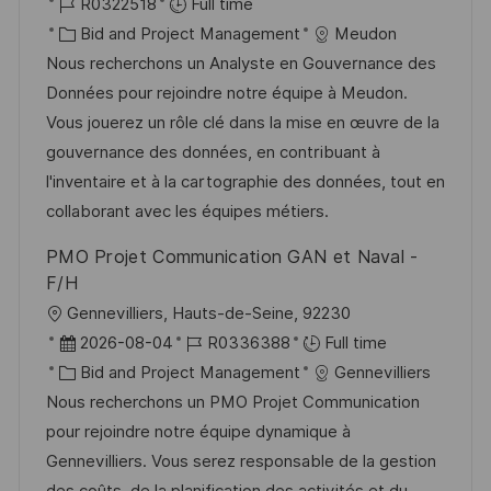
o
J
o
R0322518
Full time
c
o
C
s
Bid and Project Management
Meudon
a
b
a
t
Nous recherchons un Analyste en Gouvernance des
t
I
t
e
Données pour rejoindre notre équipe à Meudon.
i
d
e
d
Vous jouerez un rôle clé dans la mise en œuvre de la
o
g
D
gouvernance des données, en contribuant à
n
o
a
l'inventaire et à la cartographie des données, tout en
r
t
collaborant avec les équipes métiers.
y
e
PMO Projet Communication GAN et Naval -
F/H
L
Gennevilliers, Hauts-de-Seine, 92230
o
P
J
2026-08-04
R0336388
Full time
c
o
C
o
Bid and Project Management
Gennevilliers
a
s
a
b
Nous recherchons un PMO Projet Communication
t
t
t
I
pour rejoindre notre équipe dynamique à
i
e
e
d
Gennevilliers. Vous serez responsable de la gestion
o
d
g