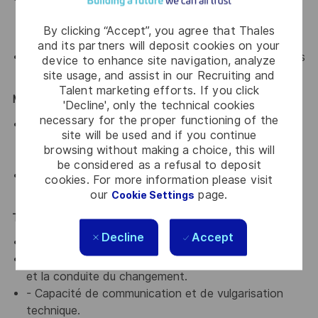
(Datalake, data continuity, quality, single source of
By clicking “Accept”, you agree that Thales
truth)
and its partners will deposit cookies on your
Notions de sécurité, privacy, conformité RGPD dans
device to enhance site navigation, analyze
le contexte IA
site usage, and assist in our Recruiting and
Talent marketing efforts. If you click
Métier Offres & Projets :
'Decline', only the technical cookies
necessary for the proper functioning of the
- Compréhension des processus métiers Offres et
site will be used and if you continue
Projets : gestion d’appel d’offres, bid management,
browsing without making a choice, this will
planification, suivi de projets, reporting, etc.
be considered as a refusal to deposit
- Aptitude à traduire un besoin métier en exigences
cookies. For more information please visit
fonctionnelles IA.
our
page.
Cookie Settings
Transverses :
Decline
Accept
- Gestion de projet agile / pilotage de POC.
- Aisance dans l’animation de la communauté métier
et la conduite du changement.
- Capacité de communication et de vulgarisation
technique.