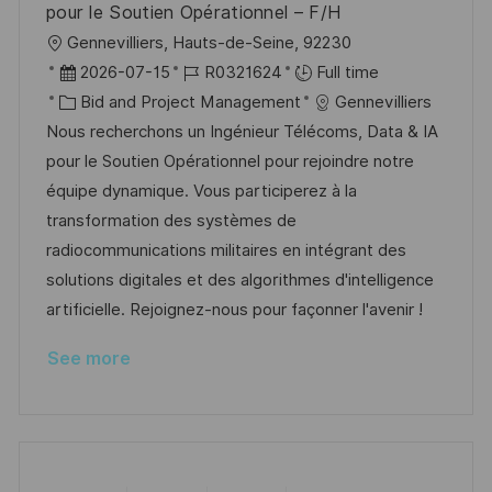
pour le Soutien Opérationnel – F/H
L
Gennevilliers, Hauts-de-Seine, 92230
o
P
J
2026-07-15
R0321624
Full time
c
o
C
o
Bid and Project Management
Gennevilliers
a
s
a
b
Nous recherchons un Ingénieur Télécoms, Data & IA
t
t
t
I
pour le Soutien Opérationnel pour rejoindre notre
i
e
e
d
équipe dynamique. Vous participerez à la
o
d
g
transformation des systèmes de
n
D
o
radiocommunications militaires en intégrant des
a
r
solutions digitales et des algorithmes d'intelligence
t
y
artificielle. Rejoignez-nous pour façonner l'avenir !
e
See more