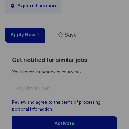
Explore Location
Save
Apply Now
Get notified for similar jobs
You'll receive updates once a week
Enter
Email
address
Required
Review and agree to the terms of processing
(Required)
personal information
Activate