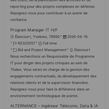
des coûts, de la planification des activités et du
n
D
o
reporting pour des projets complexes en défense.
a
r
Rejoignez-nous pour contribuer à un avenir de
t
y
confiance.
e
Program Manager IT H/F
L
P
Élancourt, Yvelines, 78990
2026-04-16
o
J
o
R0325057
Full time
c
o
C
s
Bid and Project Management
Elancourt
a
b
a
t
Nous recherchons un Responsable de Programme
t
I
t
e
IT pour diriger des projets critiques au sein de
i
d
e
d
Thales. Vous serez en charge de la gestion des
o
g
D
engagements contractuels, du développement des
n
o
a
relations clients et de la supervision financière.
r
t
Rejoignez-nous pour faire la différence dans un
y
e
environnement technologique de pointe.
ALTERNANCE – Ingénieur Télécoms, Data & IA