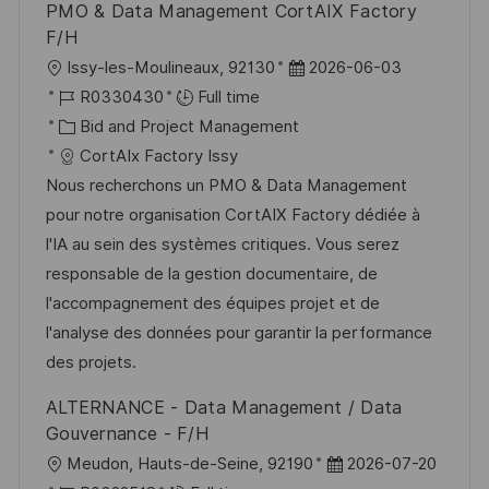
PMO & Data Management CortAIX Factory
F/H
L
P
Issy-les-Moulineaux, 92130
2026-06-03
o
J
o
R0330430
Full time
c
o
C
s
Bid and Project Management
a
b
a
t
CortAIx Factory Issy
t
I
t
e
Nous recherchons un PMO & Data Management
i
d
e
d
pour notre organisation CortAIX Factory dédiée à
o
g
D
l'IA au sein des systèmes critiques. Vous serez
n
o
a
responsable de la gestion documentaire, de
r
t
l'accompagnement des équipes projet et de
y
e
l'analyse des données pour garantir la performance
des projets.
ALTERNANCE - Data Management / Data
Gouvernance - F/H
L
P
Meudon, Hauts-de-Seine, 92190
2026-07-20