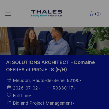
Skip to main content
Skip to main content
(0)
-
-
AI SOLUTIONS ARCHITECT - Domaine
OFFRES et PROJETS (F/H)
Location
Meudon, Hauts-de-Seine, 92190
Posted
Job
2026-07-02
R0330117
Date
Id
Hiring
Full time
Type
Category
Bid and Project Management