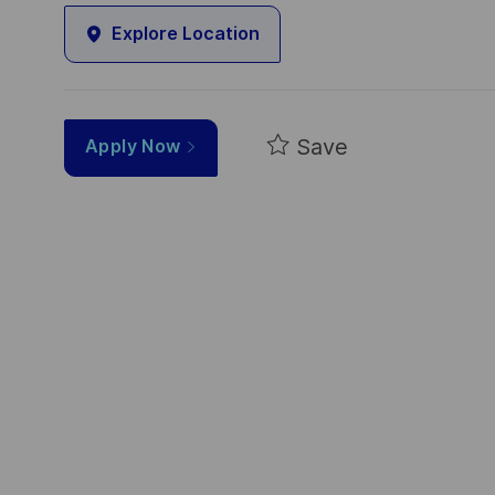
Explore Location
Save
Apply Now