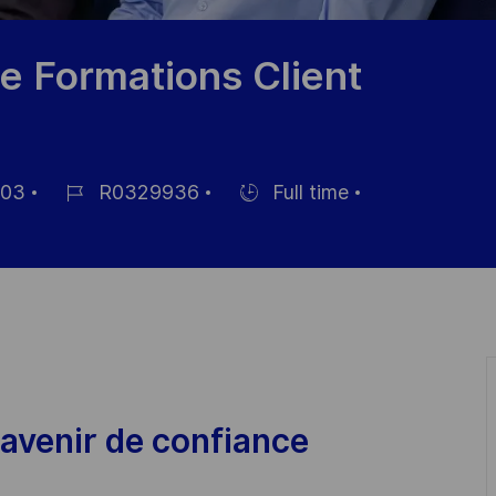
e Formations Client
-03
R0329936
Full time
Job
Hiring
Id
Type
avenir de confiance