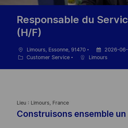
Responsable du Servic
(H/F)
Limours, Essonne, 91470
2026-06
Location
Posted
Customer Service
Limours
Category
Date
Lieu : Limours, France
Construisons ensemble un 