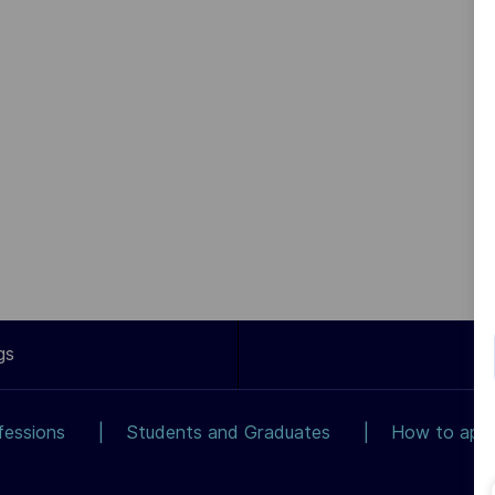
gs
fessions
Students and Graduates
How to app