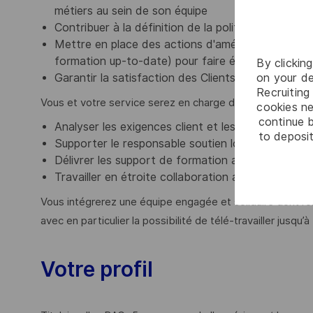
métiers au sein de son équipe
Contribuer à la définition de la politique Make or
Mettre en place des actions d'amélioration conti
formation up-to-date) pour faire évoluer les métho
By clickin
on your de
Garantir la satisfaction des Clients.
Recruiting 
Vous et votre service serez en charge de (missions non 
cookies ne
continue b
Analyser les exigences client et les données d'en
to deposit
Supporter le responsable soutien logistique intégré
Délivrer les support de formation ainsi que la form
Travailler en étroite collaboration avec l'équipe
Vous intégrerez une équipe engagée et solidaire dont l’orga
avec en particulier la possibilité de télé-travailler jusqu’à
Votre profil