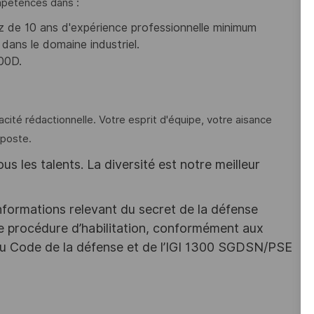
mpétences dans :
ez de 10 ans d'expérience professionnelle minimum
dans le domaine industriel.
000D.
té rédactionnelle. Votre esprit d'équipe, votre aisance
 poste.
s les talents. La diversité est notre meilleur
nformations relevant du secret de la défense
une procédure d’habilitation, conformément aux
s du Code de la défense et de l’IGI 1300 SGDSN/PSE