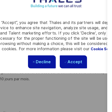
 Buy du département et la déployer sur son activité
nue et d'innovation (ex. supports et méthodes de
des, les outils et le métier
g “Accept”, you agree that Thales and its partners will depo
vice to enhance site navigation, analyze site usage, and as
and Talent marketing efforts. If you click 'Decline', only t
exhaustives) :
cessary for the proper functioning of the site will be used
rowsing without making a choice, this will be considered a
trée fournisseurs
 cookies. For more information please visit our
Cookie Set
 (ILSM) vis à vis du client;
ation client (présentiel et e-learning)
Decline
Accept
 Documentation Technique.
nisation du travail se base sur la confiance et la flexibilité,
 10 jours par mois.