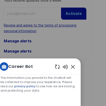
You'll receive updates once a week
Enter
Activate
Email
address
Required
Review and agree to the terms of processing
(Required)
personal information
Manage alerts
Manage alerts
Career Bot
Enabled
Get tailored job
Chatbot
The information you provide to the chatbot will
recommendations
Sounds
be collected to improve your experience. Please
read our
privacy policy
to see how we are storing
based on your
and protecting your data
interests.