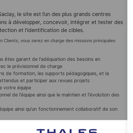
lay, le site est l’un des plus grands centres
ns à développer, concevoir, intégrer et tester des
ction et l’identification de cibles.
n Clients, vous serez en charge des missions principales
us êtes garant de l'adéquation des besoins en
ec le prévisionnel de charge
lans de formation, les supports pédagogiques, et la
 attendus et participer aux revues projets
e votre équipe
nel de l'équipe ainsi que le maintien et l'évolution des
 équipe ainsi qu'un fonctionnement collaboratif de son
ances, à l'identification et mise en œuvre de synergie