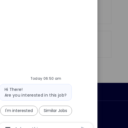
y
e
See more
Share
Share
Share
Share
via
via
via
via
LinkedIn
Facebook
twitter
email
Today 06:50 am
Bot
Hi There!
Personal Information
message
Are you interested in this job?
I'm interested
Similar Jobs
ly?
Why join us?
Chatbot