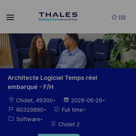
Skip to main content
Skip to main content
(0)
-
-
Architecte Logiciel Temps réel
embarqué - F/H
Location
Posted
Cholet, 49300
2026-06-26
Date
Job
Hiring
R0329890
Full time
Id
Type
Category
Software
Cholet 2