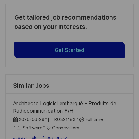
Get tailored job recommendations
based on your interests.
Get Started
Similar Jobs
Architecte Logiciel embarqué - Produits de
Radiocommunication F/H
P
J
2026-06-29
R0321183
Full time
o
C
o
Software
Gennevilliers
s
a
b
Job available in 2 locations