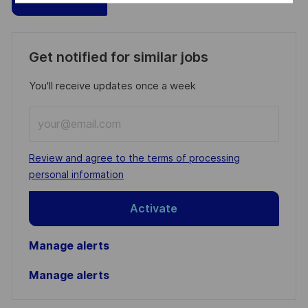
Get notified for similar jobs
You'll receive updates once a week
Enter
Email
address
Required
Review and agree to the terms of processing
(Required)
personal information
Activate
Manage alerts
Manage alerts