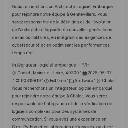
t
t
I
Nous recherchons un Architecte Logiciel Embarqué
e
e
d
pour rejoindre notre équipe à Gennevilliers. Vous
d
g
serez responsable de la définition et de l'évolution
D
o
de l'architecture logicielle de nouvelles générations
a
r
de radios militaires, en intégrant des exigences de
t
y
cybersécurité et en optimisant les performances
e
temps réel.
Intégrateur logiciel embarqué - F/H
L
P
Cholet, Maine-et-Loire, 49300
2026-05-07
o
J
C
o
R0319819
Full time
Software
Cholet
c
o
a
s
Nous recherchons un Intégrateur logiciel embarqué
a
b
t
t
pour rejoindre notre équipe à Cholet. Vous serez
t
I
e
e
responsable de l'intégration et de la vérification de
i
d
g
d
logiciels complexes pour des systèmes de
o
o
D
communication. Si vous avez une expérience en
n
r
a
C++, Python et en intégration de logiciels, postulez