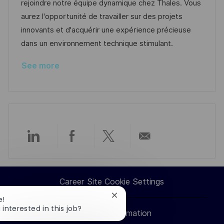
i
e
e
d
rejoindre notre équipe dynamique chez Thales. Vous
o
d
g
aurez l'opportunité de travailler sur des projets
n
D
o
innovants et d'acquérir une expérience précieuse
a
r
dans un environnement technique stimulant.
t
y
See more
e
Share
Share
Share
Share
via
via
via
via
Career Site Cookie Settings
LinkedIn
Facebook
twitter
email
Close
e!
chatbot
 interested in this job?
Personal Information
notification