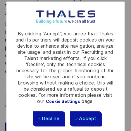
tous les talents. La diversité est notre meilleur
atout. Postulez et rejoignez nous !
Le poste pouvant nécessiter d'accéder à des
informations relevant du secret de la défense
By clicking “Accept”, you agree that Thales
nationale, la personne retenue fera l'objet d'une
and its partners will deposit cookies on your
device to enhance site navigation, analyze
procédure d’habilitation, conformément aux
site usage, and assist in our Recruiting and
dispositions des articles R.2311-1 et suivants du
Talent marketing efforts. If you click
Code de la défense et de l’IGI 1300 SGDSN/PSE
'Decline', only the technical cookies
necessary for the proper functioning of the
du 09 août 2021.
site will be used and if you continue
browsing without making a choice, this will
be considered as a refusal to deposit
cookies. For more information please visit
Explore Location
our
page.
Cookie Settings
Decline
Accept
Save
Apply Now