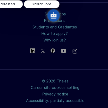
nterested
Similar Jobs
Search jobs
Professions
Students and Graduates
How to apply?
Why join us?
© 2026 Thales
Career site cookies setting
Privacy notice
Accessibility: partially accessible