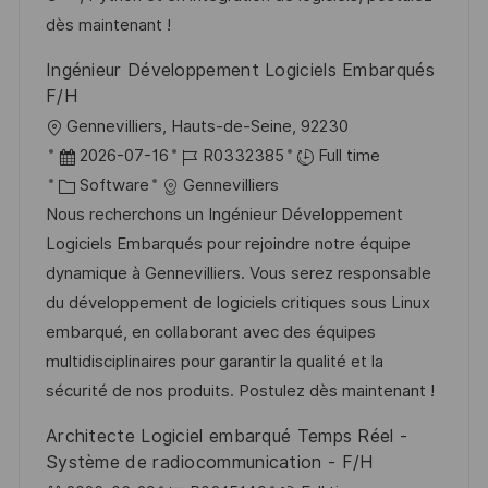
y
t
dès maintenant !
e
Ingénieur Développement Logiciels Embarqués
F/H
L
Gennevilliers, Hauts-de-Seine, 92230
o
P
J
2026-07-16
R0332385
Full time
c
o
C
o
Software
Gennevilliers
a
s
a
b
Nous recherchons un Ingénieur Développement
t
t
t
I
Logiciels Embarqués pour rejoindre notre équipe
i
e
e
d
dynamique à Gennevilliers. Vous serez responsable
o
d
g
du développement de logiciels critiques sous Linux
n
D
o
embarqué, en collaborant avec des équipes
a
r
multidisciplinaires pour garantir la qualité et la
t
y
sécurité de nos produits. Postulez dès maintenant !
e
Architecte Logiciel embarqué Temps Réel -
Système de radiocommunication - F/H