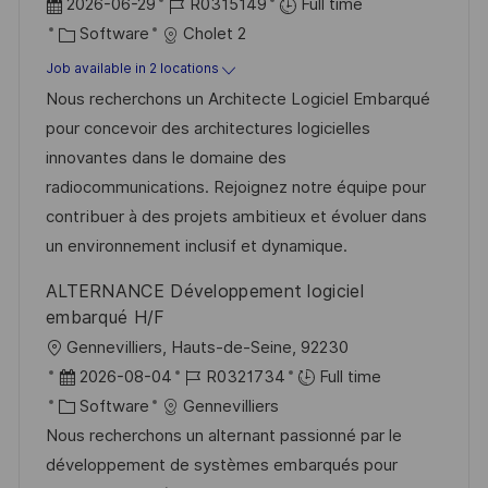
P
J
2026-06-29
R0315149
Full time
o
C
o
Software
Cholet 2
s
a
b
Job available in 2 locations
t
t
I
Nous recherchons un Architecte Logiciel Embarqué
e
e
d
pour concevoir des architectures logicielles
d
g
innovantes dans le domaine des
D
o
radiocommunications. Rejoignez notre équipe pour
a
r
contribuer à des projets ambitieux et évoluer dans
t
y
un environnement inclusif et dynamique.
e
ALTERNANCE Développement logiciel
embarqué H/F
L
Gennevilliers, Hauts-de-Seine, 92230
o
P
J
2026-08-04
R0321734
Full time
c
o
C
o
Software
Gennevilliers
a
s
a
b
Nous recherchons un alternant passionné par le
t
t
t
I
développement de systèmes embarqués pour