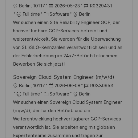
e
L
P
J
Berlin, 10117
2026-05-23
R0329431
o
C
o
o
Full time
Software
Berlin
c
a
s
b
Wir suchen einen Site Reliability Engineer GCP, der
a
t
t
I
hochverfügbare GCP-Services betreibt und
t
e
e
d
weiterentwickelt. Sie werden für die Überwachung
i
g
d
von SLI/SLO-Kennzahlen verantwortlich sein und an
o
o
D
der Fehlerbehebung im 24x7-Betrieb teilnehmen.
n
r
a
Bewerben Sie sich jetzt!
y
t
Sovereign Cloud System Engineer (m/w/d)
e
L
P
J
Berlin, 10117
2026-06-08
R0330953
o
C
o
o
Full time
Software
Berlin
c
a
s
b
Wir suchen einen Sovereign Cloud System Engineer
a
t
t
I
(m/w/d), der für den Betrieb und die
t
e
e
d
Weiterentwicklung hochverfügbarer GCP-Services
i
g
d
verantwortlich ist. Sie arbeiten eng mit globalen
o
o
D
Expertenteams zusammen und tragen zur