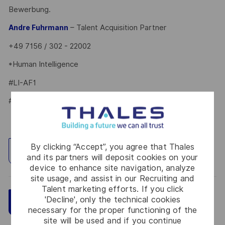
Bewerbung.
– Talent Acquisition Partner
Andre Fuhrmann
+49 7156 / 302 - 22002
*Human Intelligence
#LI-AF1
#LI-HYBRID
By clicking “Accept”, you agree that Thales
Explore Location
and its partners will deposit cookies on your
device to enhance site navigation, analyze
site usage, and assist in our Recruiting and
Talent marketing efforts. If you click
'Decline', only the technical cookies
Save
Apply Now
necessary for the proper functioning of the
site will be used and if you continue