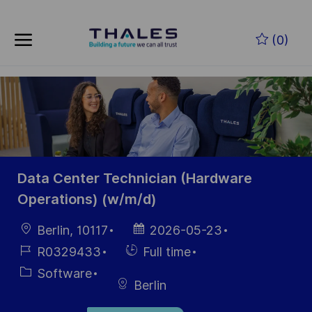
Skip to main content
Skip to main content
(0)
-
-
Data Center Technician (Hardware
Operations) (w/m/d)
Location
Posted
Berlin, 10117
2026-05-23
Date
Job
Hiring
R0329433
Full time
Id
Type
Category
Software
Berlin