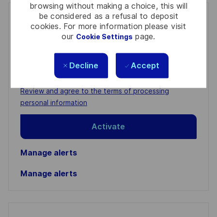
browsing without making a choice, this will
be considered as a refusal to deposit
Get notified for similar jobs
cookies. For more information please visit
our
page.
Cookie Settings
You'll receive updates once a week
Enter
Decline
Accept
Email
address
Required
Review and agree to the terms of processing
(Required)
personal information
Activate
Manage alerts
Manage alerts