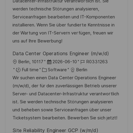
t
e
e
d
Datacenter-Infrastruktur verantwortlich ist. Sie
i
g
d
werden technische Störungen analysieren,
o
o
D
Serviceanfragen bearbeiten und IT-Komponenten
n
r
a
installieren. Wenn Sie über fundierte Kenntnisse in
y
t
der Wartung von IT-Servern verfügen, freuen wir
e
uns auf Ihre Bewerbung!
Data Center Operations Engineer (m/w/d)
L
P
J
Berlin, 10117
2026-06-10
R0331263
o
C
o
o
Full time
Software
Berlin
c
a
s
b
Wir suchen einen Data Center Operations Engineer
a
t
t
I
(m/w/d), der für den zuverlässigen Betrieb unserer
t
e
e
d
Server- und Datacenter-Infrastruktur verantwortlich
i
g
d
ist. Sie werden technische Störungen analysieren
o
o
D
und beheben sowie Serviceanfragen über unser
n
r
a
Ticketsystem bearbeiten. Bewerben Sie sich jetzt!
y
t
Site Reliability Engineer GCP (w/m/d)