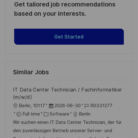
Get tailored job recommendations
based on your interests.
Get Started
Similar Jobs
IT Data Center Technician / Fachinformatiker
(m/w/d)
L
P
J
Berlin, 10117
2026-06-30
R0331277
o
C
o
o
Full time
Software
Berlin
c
a
s
b
Wir suchen einen IT Data Center Technician, der für
a
t
t
I
den zuverlässigen Betrieb unserer Server- und