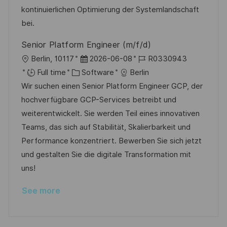
n
r
a
kontinuierlichen Optimierung der Systemlandschaft
y
t
bei.
e
Senior Platform Engineer (m/f/d)
L
P
J
Berlin, 10117
2026-06-08
R0330943
o
C
o
o
Full time
Software
Berlin
c
a
s
b
Wir suchen einen Senior Platform Engineer GCP, der
a
t
t
I
hochverfügbare GCP-Services betreibt und
t
e
e
d
weiterentwickelt. Sie werden Teil eines innovativen
i
g
d
Teams, das sich auf Stabilität, Skalierbarkeit und
o
o
D
Performance konzentriert. Bewerben Sie sich jetzt
n
r
a
und gestalten Sie die digitale Transformation mit
y
t
uns!
e
See more