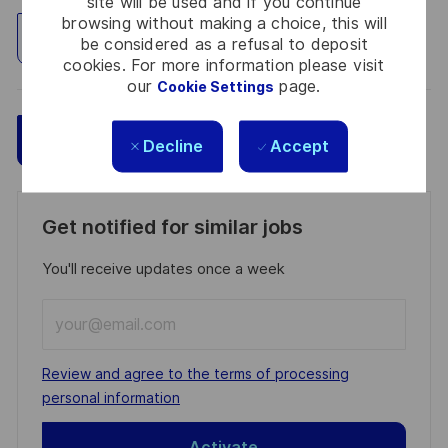
site will be used and if you continue
browsing without making a choice, this will
Explore Location
be considered as a refusal to deposit
cookies. For more information please visit
our
page.
Cookie Settings
Save
Apply Now
Decline
Accept
Get notified for similar jobs
You'll receive updates once a week
Enter
Email
address
Required
Review and agree to the terms of processing
(Required)
personal information
Activate