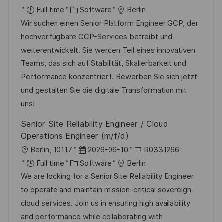
o
C
o
o
Full time
Software
Berlin
c
a
s
b
Wir suchen einen Senior Platform Engineer GCP, der
a
t
t
I
hochverfügbare GCP-Services betreibt und
t
e
e
d
weiterentwickelt. Sie werden Teil eines innovativen
i
g
d
Teams, das sich auf Stabilität, Skalierbarkeit und
o
o
D
Performance konzentriert. Bewerben Sie sich jetzt
n
r
a
und gestalten Sie die digitale Transformation mit
y
t
uns!
e
Senior Site Reliability Engineer / Cloud
Operations Engineer (m/f/d)
L
P
J
Berlin, 10117
2026-06-10
R0331266
o
C
o
o
Full time
Software
Berlin
c
a
s
b
We are looking for a Senior Site Reliability Engineer
a
t
t
I
to operate and maintain mission-critical sovereign
t
e
e
d
cloud services. Join us in ensuring high availability
i
g
d
and performance while collaborating with