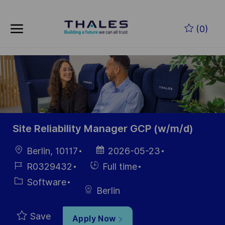
Skip to main content
Skip to main content
(0)
-
-
Site Reliability Manager GCP (w/m/d)
Location
Posted
Berlin, 10117
2026-05-23
Date
Job
Hiring
R0329432
Full time
Id
Type
Category
Software
Berlin
Save
Apply Now