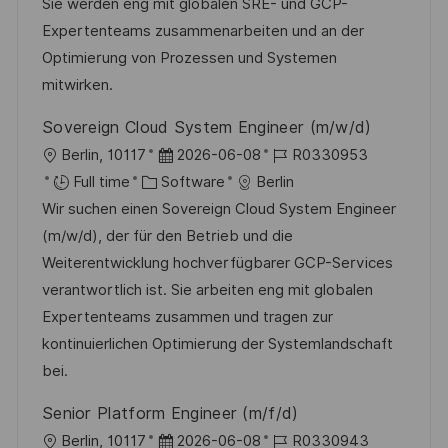
i
g
d
Sie werden eng mit globalen SRE- und GCP-
o
o
D
Expertenteams zusammenarbeiten und an der
n
r
a
Optimierung von Prozessen und Systemen
y
t
mitwirken.
e
Sovereign Cloud System Engineer (m/w/d)
L
P
J
Berlin, 10117
2026-06-08
R0330953
o
C
o
o
Full time
Software
Berlin
c
a
s
b
Wir suchen einen Sovereign Cloud System Engineer
a
t
t
I
(m/w/d), der für den Betrieb und die
t
e
e
d
Weiterentwicklung hochverfügbarer GCP-Services
i
g
d
verantwortlich ist. Sie arbeiten eng mit globalen
o
o
D
Expertenteams zusammen und tragen zur
n
r
a
kontinuierlichen Optimierung der Systemlandschaft
y
t
bei.
e
Senior Platform Engineer (m/f/d)
L
P
J
Berlin, 10117
2026-06-08
R0330943