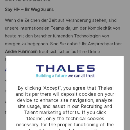
Say HI* – Ihr Weg zu uns
Wenn die Zeichen der Zeit auf Veränderung stehen, sind
unsere internationalen Teams da, um der Komplexität von
heute mit den branchenführenden Technologien von
morgen zu begegnen. Sind Sie dabei? Ihr Ansprechpartner
Andre Fuhrmann
freut sich schon auf Ihre Online-
Bewerbung.
– Talent Acquisition Partner
Andre Fuhrmann
+49 7156 / 302 - 22002
By clicking “Accept”, you agree that Thales
*Human Intelligence
and its partners will deposit cookies on your
device to enhance site navigation, analyze
#LI-AF1
site usage, and assist in our Recruiting and
Talent marketing efforts. If you click
#LI-HYBRID
'Decline', only the technical cookies
necessary for the proper functioning of the