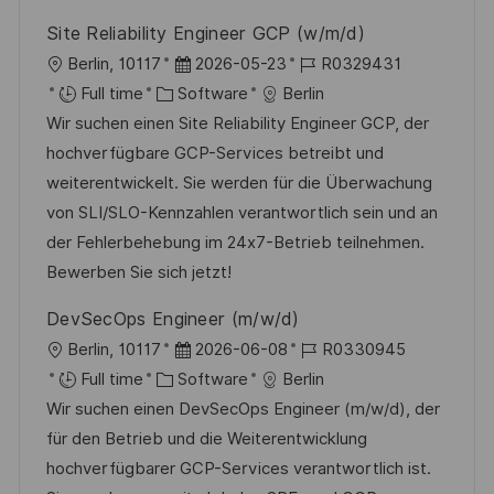
Site Reliability Engineer GCP (w/m/d)
L
P
J
Berlin, 10117
2026-05-23
R0329431
o
C
o
o
Full time
Software
Berlin
c
a
s
b
Wir suchen einen Site Reliability Engineer GCP, der
a
t
t
I
hochverfügbare GCP-Services betreibt und
t
e
e
d
weiterentwickelt. Sie werden für die Überwachung
i
g
d
von SLI/SLO-Kennzahlen verantwortlich sein und an
o
o
D
der Fehlerbehebung im 24x7-Betrieb teilnehmen.
n
r
a
Bewerben Sie sich jetzt!
y
t
DevSecOps Engineer (m/w/d)
e
L
P
J
Berlin, 10117
2026-06-08
R0330945
o
C
o
o
Full time
Software
Berlin
c
a
s
b
Wir suchen einen DevSecOps Engineer (m/w/d), der
a
t
t
I
für den Betrieb und die Weiterentwicklung
t
e
e
d
hochverfügbarer GCP-Services verantwortlich ist.