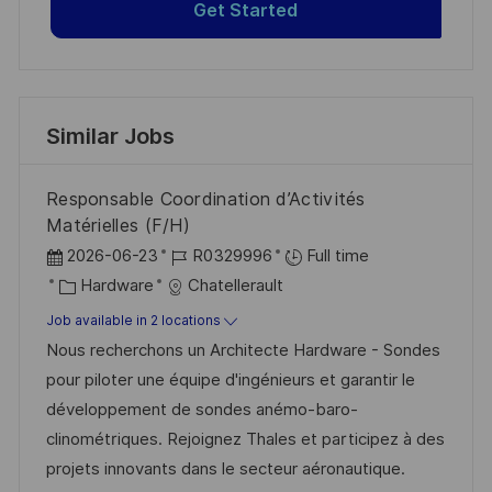
Get Started
Similar Jobs
Responsable Coordination d’Activités
Matérielles (F/H)
P
J
2026-06-23
R0329996
Full time
o
C
o
Hardware
Chatellerault
s
a
b
Job available in 2 locations
t
t
I
Nous recherchons un Architecte Hardware - Sondes
e
e
d
pour piloter une équipe d'ingénieurs et garantir le
d
g
développement de sondes anémo-baro-
D
o
clinométriques. Rejoignez Thales et participez à des
a
r
projets innovants dans le secteur aéronautique.