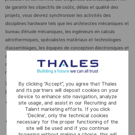
de garantir les objectifs de coûts, délais et qualité des
projets, vous devrez synchroniser les activités des
disciplines hardware tels que les architectes mécaniques et
bureau d’étude mécaniques, les ingénieurs en calculs
aérothermiques, spécialistes matériaux et technologies
d’assemblages, les équipes de conception électroniques et
circuits intégrés ainsi que software bas niveau. Vous
collaborerez également avec les équipes industrielles et
moyens de tests.
Vos principales missions s’articuleront autour des axes
By clicking “Accept”, you agree that Thales
and its partners will deposit cookies on your
suivants
:
device to enhance site navigation, analyze
Structurer et piloter le développement, la validation et la
site usage, and assist in our Recruiting and
Talent marketing efforts. If you click
qualification des sondes anemo-baro-clinométriques
'Decline', only the technical cookies
Garantir la bonne exécution technique et financière des
necessary for the proper functioning of the
site will be used and if you continue
projets sur lesquels vous interviendrez
browsing without making a choice, this will