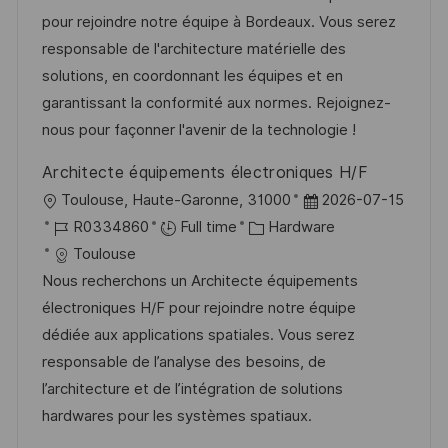
t
I
e
e
pour rejoindre notre équipe à Bordeaux. Vous serez
i
d
g
d
responsable de l'architecture matérielle des
o
o
D
solutions, en coordonnant les équipes et en
n
r
a
garantissant la conformité aux normes. Rejoignez-
y
t
nous pour façonner l'avenir de la technologie !
e
Architecte équipements électroniques H/F
L
P
Toulouse, Haute-Garonne, 31000
2026-07-15
o
J
C
o
R0334860
Full time
Hardware
c
o
a
s
Toulouse
a
b
t
t
Nous recherchons un Architecte équipements
t
I
e
e
électroniques H/F pour rejoindre notre équipe
i
d
g
d
dédiée aux applications spatiales. Vous serez
o
o
D
responsable de l’analyse des besoins, de
n
r
a
l’architecture et de l’intégration de solutions
y
t
hardwares pour les systèmes spatiaux.
e