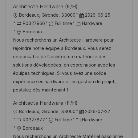
t
y
Architecte Hardware (F/H)
e
L
P
Bordeaux, Gironde, 33000
2026-06-25
o
J
C
o
R0327866
Full time
Hardware
c
o
a
s
Bordeaux
a
b
t
t
Nous recherchons un Architecte Hardware pour
t
I
e
e
rejoindre notre équipe à Bordeaux. Vous serez
i
d
g
d
responsable de l'architecture matérielle des
o
o
D
solutions développées, en coordination avec les
n
r
a
équipes techniques. Si vous avez une solide
y
t
expérience en hardware et en gestion de projet,
e
postulez dès maintenant !
Architecte Hardware (F/H)
L
P
Bordeaux, Gironde, 33000
2026-07-22
o
J
C
o
R0327877
Full time
Hardware
c
o
a
s
Bordeaux
a
b
t
t
Nous recherchons un Architecte Matériel passionné