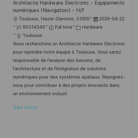
Architecte Hardware Electronic - Equipements
numériques (Navigation) - H/F
L
P
Toulouse, Haute-Garonne, 31000
2026-04-22
o
J
C
o
R0314540
Full time
Hardware
c
o
a
s
Toulouse
a
b
t
t
Nous recherchons un Architecte Hardware Electronic
t
I
e
e
pour rejoindre notre équipe à Toulouse. Vous serez
i
d
g
d
responsable de l'analyse des besoins, de
o
o
D
l'architecture et de l'intégration de solutions
n
r
a
numériques pour des systèmes spatiaux. Rejoignez-
y
t
nous pour contribuer à des projets innovants dans
e
un environnement inclusif.
See more