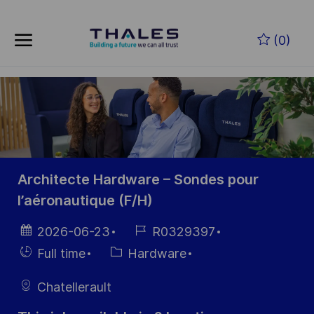
Skip to main content
Skip to main content
(0)
-
-
Architecte Hardware – Sondes pour
l’aéronautique (F/H)
Posted
Job
2026-06-23
R0329397
Date
Id
Hiring
Category
Full time
Hardware
Type
Chatellerault