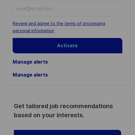
Enter
Email
address
Required
Review and agree to the terms of processing
(Required)
personal information
Activate
Manage alerts
Manage alerts
Get tailored job recommendations
based on your interests.