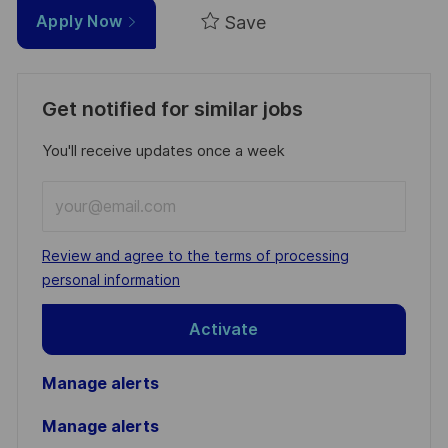
Save
Apply Now
Get notified for similar jobs
You'll receive updates once a week
Enter
Email
address
Required
Review and agree to the terms of processing
(Required)
personal information
Activate
Manage alerts
Manage alerts