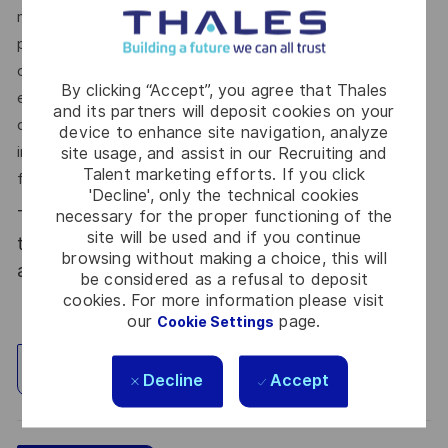
navigation par satellite vous offrira l’opportunité de
participer activement à la conception de systèmes
complexes et stratégiques pour l’Europe, au sein d’un
By clicking “Accept”, you agree that Thales
environnement international et multiculturel. Vous
and its partners will deposit cookies on your
collaborerez avec de nombreux acteurs institutionnels et
device to enhance site navigation, analyze
site usage, and assist in our Recruiting and
industriels, et contribuerez à des projets d’envergure qui
Talent marketing efforts. If you click
façonnent l’avenir de la navigation par satellite.
'Decline', only the technical cookies
Thales, entreprise Handi-Engagée, reconnait
necessary for the proper functioning of the
site will be used and if you continue
tous les talents. La diversité est notre meilleur
browsing without making a choice, this will
atout. Postulez et rejoignez nous !
be considered as a refusal to deposit
cookies. For more information please visit
our
page.
Cookie Settings
Explore Location
Decline
Accept