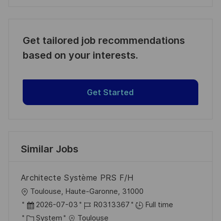
Get tailored job recommendations
based on your interests.
Get Started
Similar Jobs
Architecte Système PRS F/H
L
Toulouse, Haute-Garonne, 31000
o
P
J
2026-07-03
R0313367
Full time
c
o
C
o
System
Toulouse