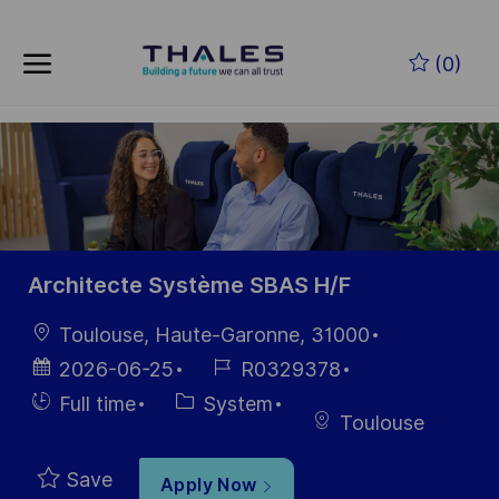
Skip to main content
(0)
-
Architecte Système SBAS H/F
Location
Toulouse, Haute-Garonne, 31000
Posted
Job
2026-06-25
R0329378
Date
Id
Hiring
Category
Full time
System
Toulouse
Type
Save
Apply Now