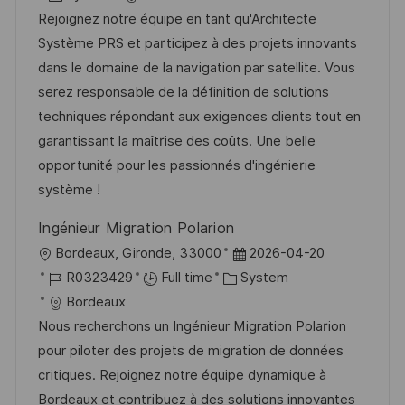
a
s
a
b
Rejoignez notre équipe en tant qu'Architecte
t
t
t
I
Système PRS et participez à des projets innovants
i
e
e
d
dans le domaine de la navigation par satellite. Vous
o
d
g
serez responsable de la définition de solutions
n
D
o
techniques répondant aux exigences clients tout en
a
r
garantissant la maîtrise des coûts. Une belle
t
y
opportunité pour les passionnés d'ingénierie
e
système !
Ingénieur Migration Polarion
L
P
Bordeaux, Gironde, 33000
2026-04-20
o
J
C
o
R0323429
Full time
System
c
o
a
s
Bordeaux
a
b
t
t
Nous recherchons un Ingénieur Migration Polarion
t
I
e
e
pour piloter des projets de migration de données
i
d
g
d
critiques. Rejoignez notre équipe dynamique à
o
o
D
Bordeaux et contribuez à des solutions innovantes