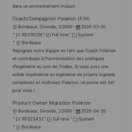
n
r
a
dans un environnement inclusif.
y
t
Coach/Compagnon Polarion (F/H)
e
L
P
Bordeaux, Gironde, 33000
2026-03-20
o
J
C
o
R0316326
Full time
System
c
o
a
s
Bordeaux
a
b
t
t
Rejoignez notre équipe en tant que Coach Polarion
t
I
e
e
et contribuez à l'harmonisation des pratiques
i
d
g
d
d'ingénierie au sein de Thales. Si vous avez une
o
o
D
solide expérience en ingénierie de projets logiciels
n
r
a
complexes et maîtrisez Polarion, ce poste est fait
y
t
pour vous !
e
Product Owner Migration Polarion
L
P
Bordeaux, Gironde, 33000
2026-04-20
o
J
C
o
R0323432
Full time
System
c
o
a
s
Bordeaux