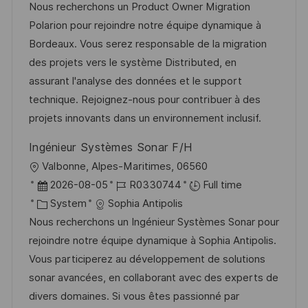
a
b
t
t
Nous recherchons un Product Owner Migration
t
I
e
e
Polarion pour rejoindre notre équipe dynamique à
i
d
g
d
Bordeaux. Vous serez responsable de la migration
o
o
D
des projets vers le système Distributed, en
n
r
a
assurant l'analyse des données et le support
y
t
technique. Rejoignez-nous pour contribuer à des
e
projets innovants dans un environnement inclusif.
Ingénieur Systèmes Sonar F/H
L
Valbonne, Alpes-Maritimes, 06560
o
P
J
2026-08-05
R0330744
Full time
c
o
C
o
System
Sophia Antipolis
a
s
a
b
Nous recherchons un Ingénieur Systèmes Sonar pour
t
t
t
I
rejoindre notre équipe dynamique à Sophia Antipolis.
i
e
e
d
Vous participerez au développement de solutions
o
d
g
sonar avancées, en collaborant avec des experts de
n
D
o
divers domaines. Si vous êtes passionné par