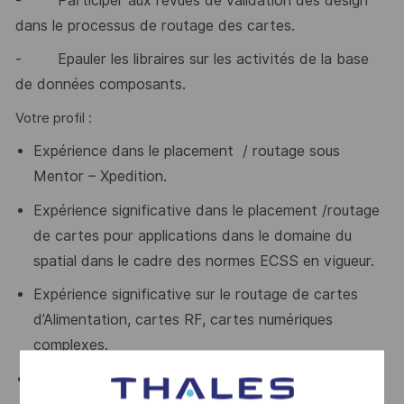
-
Participer aux revues de validation des design
dans le processus de routage des cartes.
-
Epauler les libraires sur les activités de la base
de données composants.
Votre profil :
Expérience dans le placement / routage sous
Mentor – Xpedition.
Expérience significative dans le placement /routage
de cartes pour applications dans le domaine du
spatial dans le cadre des normes ECSS en vigueur.
Expérience significative sur le routage de cartes
d’Alimentation, cartes RF, cartes numériques
complexes.
Expérience sur le routage de PCBs incluant des