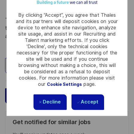
briques technologies spécifiques (copper coins,
cavités, composants enterrés, flex-rigides)
By clicking “Accept”, you agree that Thales
Thales, entreprise Handi-Engagée, reconnait
and its partners will deposit cookies on your
device to enhance site navigation, analyze
tous les talents. La diversité est notre meilleur
site usage, and assist in our Recruiting and
atout. Postulez et rejoignez nous !
Talent marketing efforts. If you click
'Decline', only the technical cookies
necessary for the proper functioning of the
site will be used and if you continue
browsing without making a choice, this will
Explore Location
be considered as a refusal to deposit
cookies. For more information please visit
our
page.
Cookie Settings
Save
Apply Now
Decline
Accept
Get notified for similar jobs