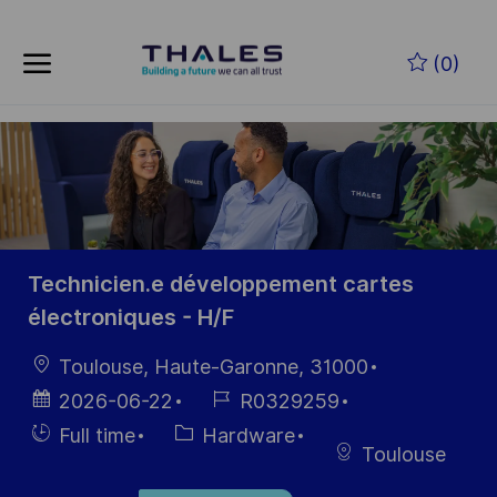
Skip to main content
Skip to main content
(0)
-
-
Technicien.e développement cartes
électroniques - H/F
Location
Toulouse, Haute-Garonne, 31000
Posted
Job
2026-06-22
R0329259
Date
Id
Hiring
Category
Full time
Hardware
Toulouse
Type