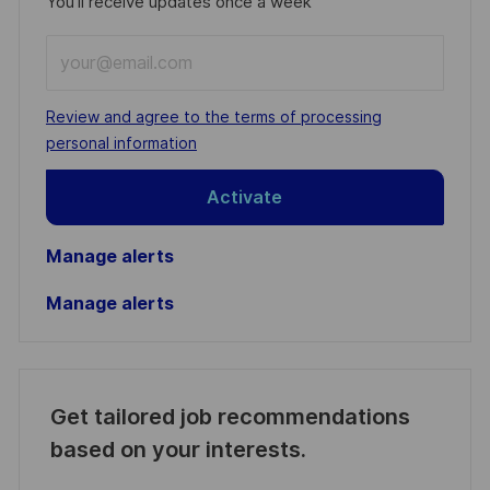
You'll receive updates once a week
Enter
Email
address
Required
Review and agree to the terms of processing
(Required)
personal information
Activate
Manage alerts
Manage alerts
Get tailored job recommendations
based on your interests.