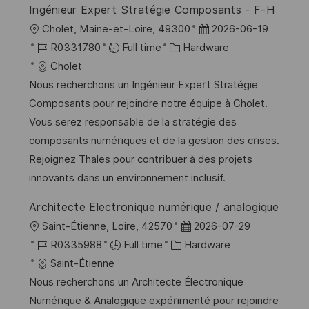
Ingénieur Expert Stratégie Composants - F-H
L
P
Cholet, Maine-et-Loire, 49300
2026-06-19
o
J
C
o
R0331780
Full time
Hardware
c
o
a
s
Cholet
a
b
t
t
Nous recherchons un Ingénieur Expert Stratégie
t
I
e
e
Composants pour rejoindre notre équipe à Cholet.
i
d
g
d
Vous serez responsable de la stratégie des
o
o
D
composants numériques et de la gestion des crises.
n
r
a
Rejoignez Thales pour contribuer à des projets
y
t
innovants dans un environnement inclusif.
e
Architecte Electronique numérique / analogique
L
P
Saint-Étienne, Loire, 42570
2026-07-29
o
J
C
o
R0335988
Full time
Hardware
c
o
a
s
Saint-Étienne
a
b
t
t
Nous recherchons un Architecte Électronique
t
I
e
e
Numérique & Analogique expérimenté pour rejoindre