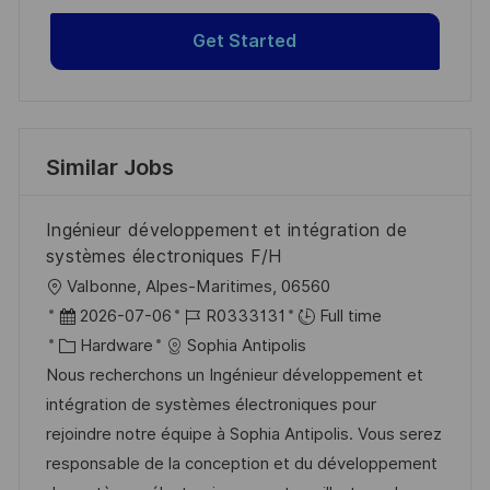
Get Started
Similar Jobs
Ingénieur développement et intégration de
systèmes électroniques F/H
L
Valbonne, Alpes-Maritimes, 06560
o
P
J
2026-07-06
R0333131
Full time
c
o
C
o
Hardware
Sophia Antipolis
a
s
a
b
Nous recherchons un Ingénieur développement et
t
t
t
I
intégration de systèmes électroniques pour
i
e
e
d
rejoindre notre équipe à Sophia Antipolis. Vous serez
o
d
g
responsable de la conception et du développement