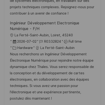
n
D
o
de systèmes électroniques, en travaillant sur des
a
r
projets techniques complexes. Rejoignez-nous pour
t
y
contribuer à un avenir de confiance !
e
Ingénieur Développement Electronique
Numérique - F/H
L
La Ferté-Saint-Aubin, Loiret, 45240
o
P
J
2026-07-02
R0332824
Full time
c
o
C
o
Hardware
La Ferté-Saint-Aubin
a
s
a
b
Nous recherchons un Ingénieur Développement
t
t
t
I
Électronique Numérique pour rejoindre notre équipe
i
e
e
d
dynamique chez Thales. Vous serez responsable de
o
d
g
la conception et du développement de cartes
n
D
o
électroniques, en collaboration avec des équipes
a
r
techniques. Si vous avez une passion pour
t
y
l'électronique et une expérience pertinente,
e
postulez dès maintenant !