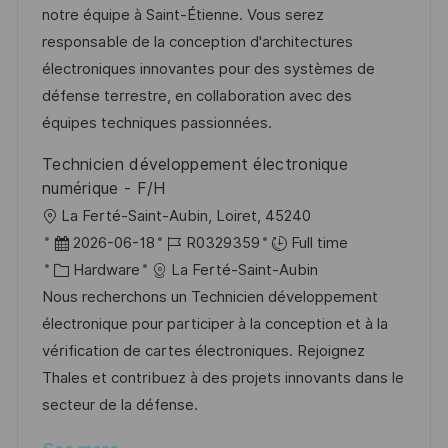
i
d
g
d
notre équipe à Saint-Étienne. Vous serez
o
o
D
responsable de la conception d'architectures
n
r
a
électroniques innovantes pour des systèmes de
y
t
défense terrestre, en collaboration avec des
e
équipes techniques passionnées.
Technicien développement électronique
numérique - F/H
L
La Ferté-Saint-Aubin, Loiret, 45240
o
P
J
2026-06-18
R0329359
Full time
c
o
C
o
Hardware
La Ferté-Saint-Aubin
a
s
a
b
Nous recherchons un Technicien développement
t
t
t
I
électronique pour participer à la conception et à la
i
e
e
d
vérification de cartes électroniques. Rejoignez
o
d
g
Thales et contribuez à des projets innovants dans le
n
D
o
secteur de la défense.
a
r