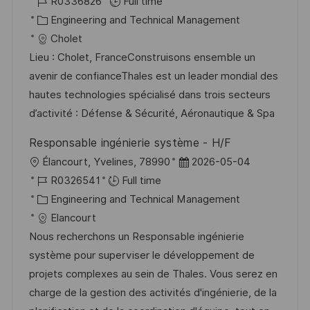
o
J
o
R0336826
Full time
c
o
C
s
Engineering and Technical Management
a
b
a
t
Cholet
t
I
t
e
Lieu : Cholet, FranceConstruisons ensemble un
i
d
e
d
avenir de confianceThales est un leader mondial des
o
g
D
hautes technologies spécialisé dans trois secteurs
n
o
a
d’activité : Défense & Sécurité, Aéronautique & Spa
r
t
Responsable ingénierie système - H/F
y
e
L
P
Élancourt, Yvelines, 78990
2026-05-04
o
J
o
R0326541
Full time
c
o
C
s
Engineering and Technical Management
a
b
a
t
Elancourt
t
I
t
e
Nous recherchons un Responsable ingénierie
i
d
e
d
système pour superviser le développement de
o
g
D
projets complexes au sein de Thales. Vous serez en
n
o
a
charge de la gestion des activités d'ingénierie, de la