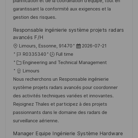
r
t
planification et de la coordination d'équipe, tout en
y
e
garantissant la conformité aux exigences et la
gestion des risques.
Responsable ingénierie système projets radars
avancés F/H
L
P
Limours, Essonne, 91470
2026-07-21
o
J
o
R0335340
Full time
c
o
C
s
Engineering and Technical Management
a
b
a
t
Limours
t
I
t
e
Nous recherchons un Responsable ingénierie
i
d
e
d
système projets radars avancés pour coordonner
o
g
D
des activités techniques variées et innovantes.
n
o
a
Rejoignez Thales et participez à des projets
r
t
passionnants dans le domaine des radars de
y
e
surveillance aérienne.
Manager Equipe Ingénierie Système Hardware