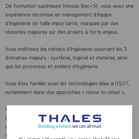
De formation supérieure (niveau Bac+5), vous avez une
expérience reconnue en management d’équipe
d’ingénierie de taille importante, marquée par des
réussites majeures sur des projets à forts enjeux.
Vous maîtrisez les métiers d'ingénierie couvrant les 3
domaines majeurs : système, logiciel et matériel, ainsi
que les processus et ateliers d’ingénierie.
Vous êtes familier avec les technologies liées à l’IS/IT,
notamment dans des approches « move to cloud ».
Vous avez la capacité d’embarquer les équipes sur des
objectifs à fort enjeux et êtes animé par la réussite
collective. Vous aimez évoluer dans un environnement
complexe et international.