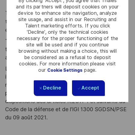
By clicking “Accept”, you agree that Thales
and its partners will deposit cookies on your
device to enhance site navigation, analyze
Thales, entreprise Handi-Engagée, reconnait tous les
site usage, and assist in our Recruiting and
talents. La diversité est notre meilleur atout. Postulez
Talent marketing efforts. If you click
et rejoignez-nous !
'Decline', only the technical cookies
necessary for the proper functioning of the
Thales, entreprise Handi-Engagée, reconnait
site will be used and if you continue
tous les talents. La diversité est notre meilleur
browsing without making a choice, this will
be considered as a refusal to deposit
atout. Postulez et rejoignez nous !
cookies. For more information please visit
Le poste pouvant nécessiter d'accéder à des
our
page.
Cookie Settings
informations relevant du secret de la défense
nationale, la personne retenue fera l'objet d'une
Decline
Accept
procédure d’habilitation, conformément aux
dispositions des articles R.2311-1 et suivants du
Code de la défense et de l’IGI 1300 SGDSN/PSE
du 09 août 2021.