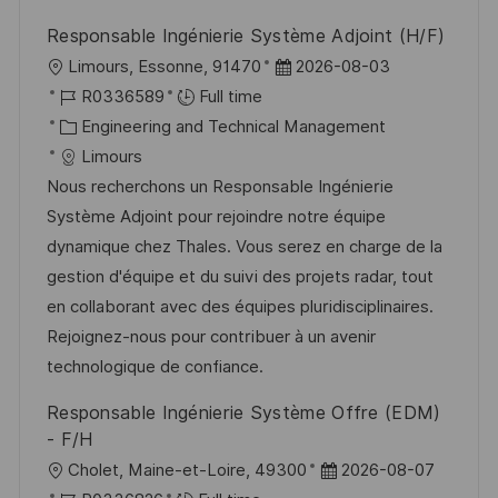
Responsable Ingénierie Système Adjoint (H/F)
L
P
Limours, Essonne, 91470
2026-08-03
o
J
o
R0336589
Full time
c
o
C
s
Engineering and Technical Management
a
b
a
t
Limours
t
I
t
e
Nous recherchons un Responsable Ingénierie
i
d
e
d
Système Adjoint pour rejoindre notre équipe
o
g
D
dynamique chez Thales. Vous serez en charge de la
n
o
a
gestion d'équipe et du suivi des projets radar, tout
r
t
en collaborant avec des équipes pluridisciplinaires.
y
e
Rejoignez-nous pour contribuer à un avenir
technologique de confiance.
Responsable Ingénierie Système Offre (EDM)
- F/H
L
P
Cholet, Maine-et-Loire, 49300
2026-08-07