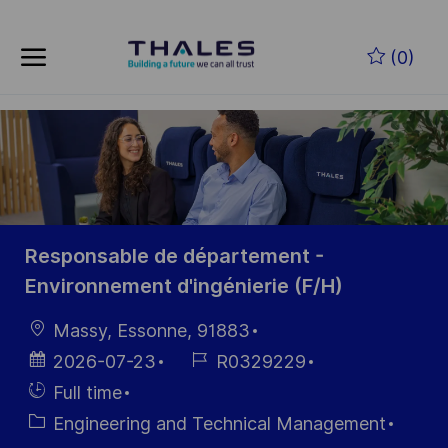
Skip to main content
Skip to main content
(0)
-
-
Responsable de département -
Environnement d'ingénierie (F/H)
Location
Massy, Essonne, 91883
Posted
Job
2026-07-23
R0329229
Date
Id
Hiring
Full time
Type
Category
Engineering and Technical Management