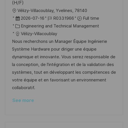
(H/F)
L
Vélizy-Villacoublay, Yvelines, 78140
o
P
J
2026-07-16
R0331966
Full time
c
o
C
o
Engineering and Technical Management
a
s
a
b
Vélizy-Villacoublay
t
t
t
I
Nous recherchons un Manager Équipe Ingénierie
i
e
e
d
Système Hardware pour diriger une équipe
o
d
g
dynamique et innovante. Vous serez responsable de
n
D
o
la conception, de l'intégration et de la validation des
a
r
systèmes, tout en développant les compétences de
t
y
votre équipe et en favorisant un environnement
e
collaboratif.
See more