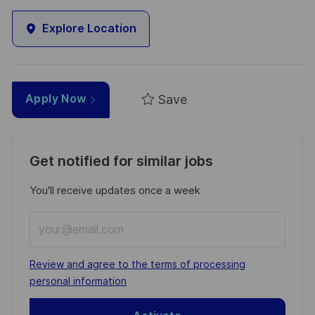
Explore Location
Save
Apply Now
Get notified for similar jobs
You'll receive updates once a week
Enter
Email
address
Required
Review and agree to the terms of processing
(Required)
personal information