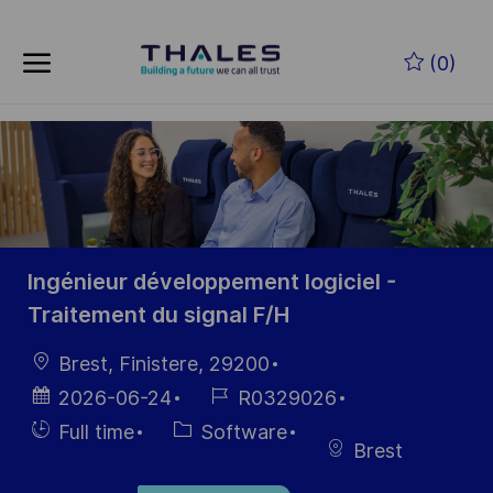
Skip to main content
Skip to main content
(0)
-
-
Ingénieur développement logiciel -
Traitement du signal F/H
Location
Brest, Finistere, 29200
Posted
Job
2026-06-24
R0329026
Date
Id
Hiring
Category
Full time
Software
Brest
Type