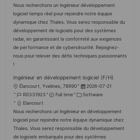
a
b
t
t
Nous recherchons un Ingénieur développement
t
I
e
e
logiciel temps réel pour rejoindre notre équipe
i
d
g
d
dynamique chez Thales. Vous serez responsable du
o
o
D
développement de logiciels pour des systèmes
n
r
a
radar, en garantissant la conformité aux exigences
y
t
de performance et de cybersécurité. Rejoignez-
e
nous pour relever des défis techniques passionnants
!
Ingénieur en développement logiciel (F/H)
L
P
Élancourt, Yvelines, 78990
2026-07-21
o
J
C
o
R0331923
Full time
Software
c
o
a
s
Elancourt
a
b
t
t
Nous recherchons un Ingénieur en développement
t
I
e
e
logiciel pour rejoindre notre équipe dynamique chez
i
d
g
d
Thales. Vous serez responsable du développement
o
o
D
de logiciels embarqués pour des systèmes