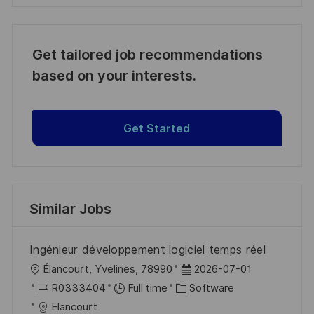
Get tailored job recommendations
based on your interests.
Get Started
Similar Jobs
Ingénieur développement logiciel temps réel
L
P
Élancourt, Yvelines, 78990
2026-07-01
o
J
C
o
R0333404
Full time
Software
c
o
a
s
Elancourt