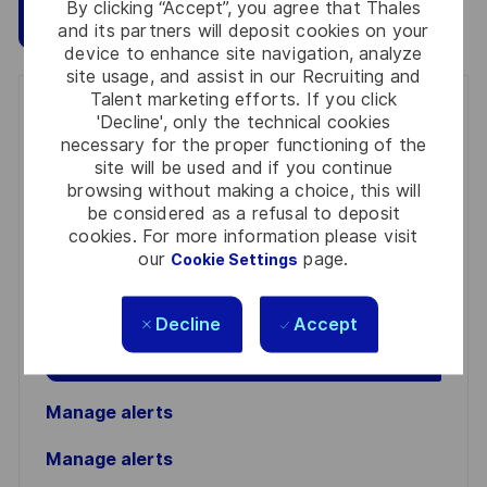
By clicking “Accept”, you agree that Thales
Save
Apply Now
and its partners will deposit cookies on your
device to enhance site navigation, analyze
site usage, and assist in our Recruiting and
Talent marketing efforts. If you click
Get notified for similar jobs
'Decline', only the technical cookies
necessary for the proper functioning of the
You'll receive updates once a week
site will be used and if you continue
browsing without making a choice, this will
Enter
be considered as a refusal to deposit
Email
cookies. For more information please visit
our
page.
Cookie Settings
address
Required
Review and agree to the terms of processing
(Required)
personal information
Decline
Accept
Activate
Manage alerts
Manage alerts