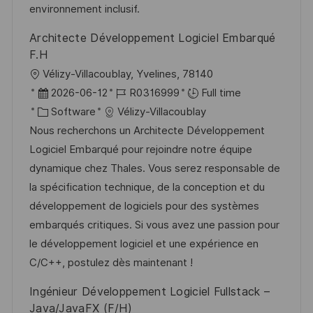
e
environnement inclusif.
Architecte Développement Logiciel Embarqué
F.H
L
Vélizy-Villacoublay, Yvelines, 78140
o
P
J
2026-06-12
R0316999
Full time
c
o
C
o
Software
Vélizy-Villacoublay
a
s
a
b
Nous recherchons un Architecte Développement
t
t
t
I
Logiciel Embarqué pour rejoindre notre équipe
i
e
e
d
dynamique chez Thales. Vous serez responsable de
o
d
g
la spécification technique, de la conception et du
n
D
o
développement de logiciels pour des systèmes
a
r
embarqués critiques. Si vous avez une passion pour
t
y
le développement logiciel et une expérience en
e
C/C++, postulez dès maintenant !
Ingénieur Développement Logiciel Fullstack –
Java/JavaFX (F/H)