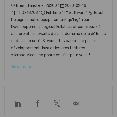
L
P
Brest, Finistere, 29200
2026-02-16
o
J
o
C
R0316706
Full time
Software
Brest
c
o
s
a
Rejoignez notre équipe en tant qu'Ingénieur
a
b
t
t
Développement Logiciel Fullstack et contribuez à
t
I
e
e
des projets innovants dans le domaine de la défense
i
d
d
g
et de la sécurité. Si vous êtes passionné par le
o
D
o
développement Java et les architectures
n
a
r
microservices, ce poste est fait pour vous !
t
y
See more
e
Share
Share
Share
Share