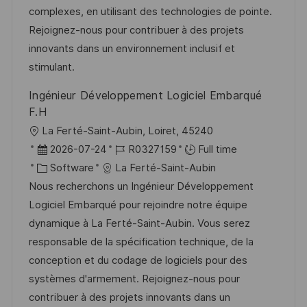
n
r
a
complexes, en utilisant des technologies de pointe.
y
t
Rejoignez-nous pour contribuer à des projets
e
innovants dans un environnement inclusif et
stimulant.
Ingénieur Développement Logiciel Embarqué
F.H
L
La Ferté-Saint-Aubin, Loiret, 45240
o
P
J
2026-07-24
R0327159
Full time
c
o
C
o
Software
La Ferté-Saint-Aubin
a
s
a
b
Nous recherchons un Ingénieur Développement
t
t
t
I
Logiciel Embarqué pour rejoindre notre équipe
i
e
e
d
dynamique à La Ferté-Saint-Aubin. Vous serez
o
d
g
responsable de la spécification technique, de la
n
D
o
conception et du codage de logiciels pour des
a
r
systèmes d'armement. Rejoignez-nous pour
t
y
contribuer à des projets innovants dans un