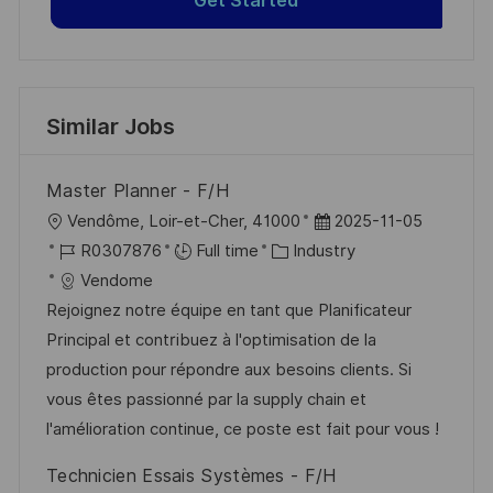
Get Started
Similar Jobs
Master Planner - F/H
L
P
Vendôme, Loir-et-Cher, 41000
2025-11-05
o
J
C
o
R0307876
Full time
Industry
c
o
a
s
Vendome
a
b
t
t
Rejoignez notre équipe en tant que Planificateur
t
I
e
e
Principal et contribuez à l'optimisation de la
i
d
g
d
production pour répondre aux besoins clients. Si
o
o
D
vous êtes passionné par la supply chain et
n
r
a
l'amélioration continue, ce poste est fait pour vous !
y
t
Technicien Essais Systèmes - F/H
e