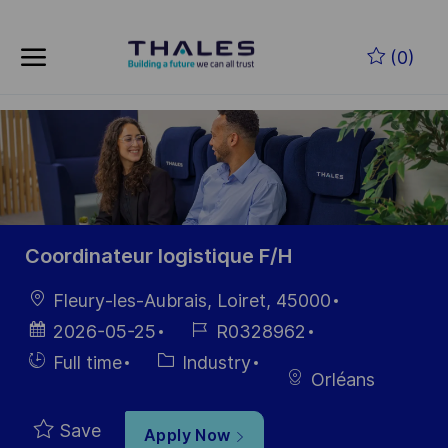
Skip to main content
Skip to main content
(0)
-
-
Coordinateur logistique F/H
Location
Fleury-les-Aubrais, Loiret, 45000
Posted
Job
2026-05-25
R0328962
Date
Id
Hiring
Category
Full time
Industry
Orléans
Type
Save
Apply Now