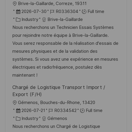
L
Brive-la-Gaillarde, Correze, 19311
o
P
J
2026-07-30
R0336304
Full time
c
o
C
o
Industry
Brive-la-Gaillarde
a
s
a
b
Nous recherchons un Technicien Essais Systèmes
t
t
t
I
pour rejoindre notre équipe à Brive-la-Gaillarde.
i
e
e
d
Vous serez responsable de la réalisation d'essais de
o
d
g
mesures physiques et de la validation des
n
D
o
systèmes. Si vous avez une expérience en mesures
a
r
électriques et radiofréquence, postulez dès
t
y
maintenant !
e
Chargé de Logistique Transport Import /
Export (F/H)
L
Gémenos, Bouches-du-Rhone, 13420
o
P
J
2026-07-21
R0334542
Full time
c
o
C
o
Industry
Gémenos
a
s
a
b
Nous recherchons un Chargé de Logistique