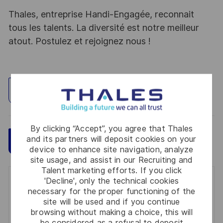
Thales, entreprise Handi-Engagée, reconnait
tous les talents. La diversité est notre meilleur
atout. Postulez et rejoignez nous !
Explore Location
By clicking “Accept”, you agree that Thales
and its partners will deposit cookies on your
Save
Apply Now
device to enhance site navigation, analyze
site usage, and assist in our Recruiting and
Talent marketing efforts. If you click
'Decline', only the technical cookies
Get notified for similar jobs
necessary for the proper functioning of the
site will be used and if you continue
You'll receive updates once a week
browsing without making a choice, this will
be considered as a refusal to deposit