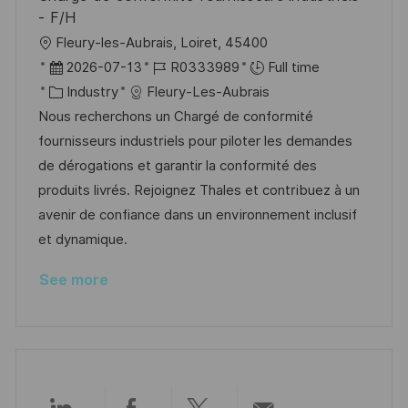
t
y
- F/H
e
L
Fleury-les-Aubrais, Loiret, 45400
o
P
J
2026-07-13
R0333989
Full time
c
o
C
o
Industry
Fleury-Les-Aubrais
a
s
a
b
Nous recherchons un Chargé de conformité
t
t
t
I
fournisseurs industriels pour piloter les demandes
i
e
e
d
de dérogations et garantir la conformité des
o
d
g
produits livrés. Rejoignez Thales et contribuez à un
n
D
o
avenir de confiance dans un environnement inclusif
a
r
et dynamique.
t
y
See more
e