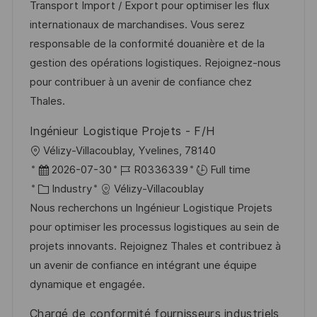
t
t
t
I
Transport Import / Export pour optimiser les flux
i
e
e
d
internationaux de marchandises. Vous serez
o
d
g
responsable de la conformité douanière et de la
n
D
o
gestion des opérations logistiques. Rejoignez-nous
a
r
pour contribuer à un avenir de confiance chez
t
y
Thales.
e
Ingénieur Logistique Projets - F/H
L
Vélizy-Villacoublay, Yvelines, 78140
o
P
J
2026-07-30
R0336339
Full time
c
o
C
o
Industry
Vélizy-Villacoublay
a
s
a
b
Nous recherchons un Ingénieur Logistique Projets
t
t
t
I
pour optimiser les processus logistiques au sein de
i
e
e
d
projets innovants. Rejoignez Thales et contribuez à
o
d
g
un avenir de confiance en intégrant une équipe
n
D
o
dynamique et engagée.
a
r
Chargé de conformité fournisseurs industriels