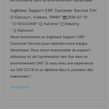
t
y
enrichissante dans un environnement dynamique.
e
Ingénieur Support ERP Customer Service F/H
L
P
Élancourt, Yvelines, 78990
2026-07-31
o
J
C
o
R0333906
Full time
Industry
c
o
a
s
Elancourt
a
b
t
t
Nous recherchons un Ingénieur Support ERP
t
I
e
e
Customer Service pour rejoindre notre équipe
i
d
g
d
dynamique. Vous serez responsable du support
o
o
D
utilisateur et de l'optimisation des flux dans un
n
r
a
environnement SAP. Si vous avez une expérience
y
t
sur SAP ECC6 et un diplôme Bac+5, postulez dès
e
maintenant !
See more