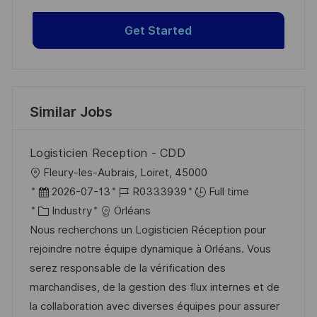
Get Started
Similar Jobs
Logisticien Reception - CDD
L
Fleury-les-Aubrais, Loiret, 45000
o
P
J
2026-07-13
R0333939
Full time
c
o
C
o
Industry
Orléans
a
s
a
b
Nous recherchons un Logisticien Réception pour
t
t
t
I
rejoindre notre équipe dynamique à Orléans. Vous
i
e
e
d
serez responsable de la vérification des
o
d
g
marchandises, de la gestion des flux internes et de
n
D
o
la collaboration avec diverses équipes pour assurer