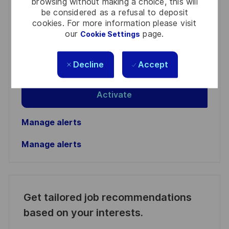
browsing without making a choice, this will
You'll receive updates once a week
be considered as a refusal to deposit
cookies. For more information please visit
Enter
our
page.
Cookie Settings
Email
address
Required
Review and agree to the terms of processing
Decline
Accept
(Required)
personal information
Activate
Manage alerts
Manage alerts
Get tailored job recommendations
based on your interests.