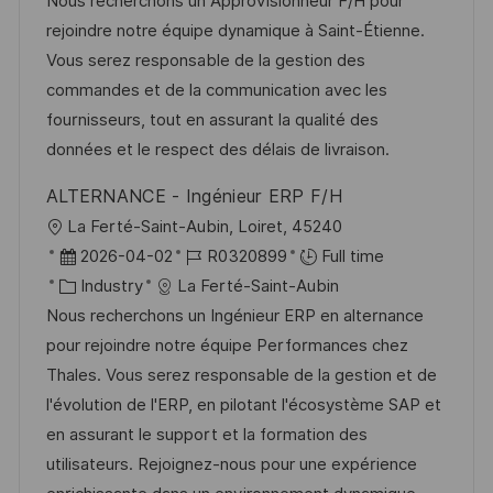
a
b
t
t
Nous recherchons un Approvisionneur F/H pour
t
I
e
e
rejoindre notre équipe dynamique à Saint-Étienne.
i
d
g
d
Vous serez responsable de la gestion des
o
o
D
commandes et de la communication avec les
n
r
a
fournisseurs, tout en assurant la qualité des
y
t
données et le respect des délais de livraison.
e
ALTERNANCE - Ingénieur ERP F/H
L
La Ferté-Saint-Aubin, Loiret, 45240
o
P
J
2026-04-02
R0320899
Full time
c
o
C
o
Industry
La Ferté-Saint-Aubin
a
s
a
b
Nous recherchons un Ingénieur ERP en alternance
t
t
t
I
pour rejoindre notre équipe Performances chez
i
e
e
d
Thales. Vous serez responsable de la gestion et de
o
d
g
l'évolution de l'ERP, en pilotant l'écosystème SAP et
n
D
o
en assurant le support et la formation des
a
r
utilisateurs. Rejoignez-nous pour une expérience