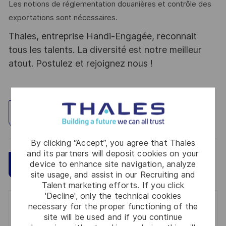
Les notions de réglementation douanières et contrôle des
exportations sont nécessaires.
Thales, entreprise Handi-Engagée, reconnait
tous les talents. La diversité est notre meilleur
atout. Postulez et rejoignez nous !
Explore Location
By clicking “Accept”, you agree that Thales
and its partners will deposit cookies on your
Save
device to enhance site navigation, analyze
Apply Now
site usage, and assist in our Recruiting and
Talent marketing efforts. If you click
'Decline', only the technical cookies
necessary for the proper functioning of the
Get notified for similar jobs
site will be used and if you continue