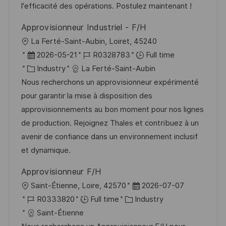
a
r
l'efficacité des opérations. Postulez maintenant !
t
y
Approvisionneur Industriel - F/H
e
L
La Ferté-Saint-Aubin, Loiret, 45240
o
P
J
2026-05-21
R0328783
Full time
c
o
C
o
Industry
La Ferté-Saint-Aubin
a
s
a
b
Nous recherchons un approvisionneur expérimenté
t
t
t
I
pour garantir la mise à disposition des
i
e
e
d
approvisionnements au bon moment pour nos lignes
o
d
g
de production. Rejoignez Thales et contribuez à un
n
D
o
avenir de confiance dans un environnement inclusif
a
r
et dynamique.
t
y
Approvisionneur F/H
e
L
P
Saint-Étienne, Loire, 42570
2026-07-07
o
J
C
o
R0333820
Full time
Industry
c
o
a
s
Saint-Étienne