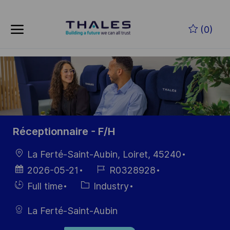
Skip to main content
Skip to main content
(0)
-
-
Réceptionnaire - F/H
Location
La Ferté-Saint-Aubin, Loiret, 45240
Posted
Job
2026-05-21
R0328928
Date
Id
Hiring
Category
Full time
Industry
Type
La Ferté-Saint-Aubin