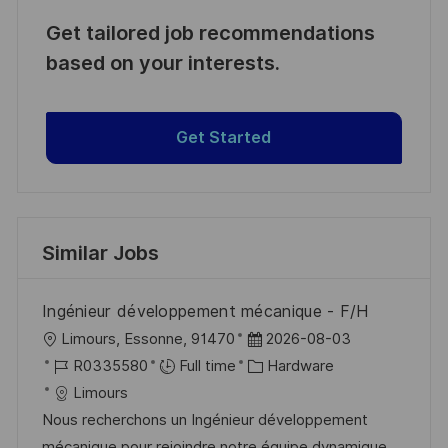
Get tailored job recommendations
based on your interests.
Get Started
Similar Jobs
Ingénieur développement mécanique - F/H
L
P
Limours, Essonne, 91470
2026-08-03
o
J
o
C
R0335580
Full time
Hardware
c
o
s
a
Limours
a
b
t
t
Nous recherchons un Ingénieur développement
t
I
e
e
mécanique pour rejoindre notre équipe dynamique