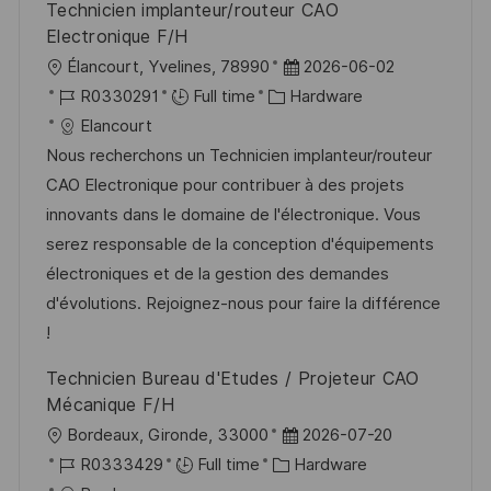
Technicien implanteur/routeur CAO
e
Electronique F/H
L
P
Élancourt, Yvelines, 78990
2026-06-02
o
J
C
o
R0330291
Full time
Hardware
c
o
a
s
Elancourt
a
b
t
t
Nous recherchons un Technicien implanteur/routeur
t
I
e
e
CAO Electronique pour contribuer à des projets
i
d
g
d
innovants dans le domaine de l'électronique. Vous
o
o
D
serez responsable de la conception d'équipements
n
r
a
électroniques et de la gestion des demandes
y
t
d'évolutions. Rejoignez-nous pour faire la différence
e
!
Technicien Bureau d'Etudes / Projeteur CAO
Mécanique F/H
L
P
Bordeaux, Gironde, 33000
2026-07-20
o
J
C
o
R0333429
Full time
Hardware