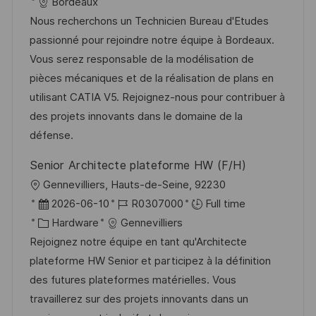
c
o
a
s
Bordeaux
a
b
t
t
Nous recherchons un Technicien Bureau d'Etudes
t
I
e
e
passionné pour rejoindre notre équipe à Bordeaux.
i
d
g
d
Vous serez responsable de la modélisation de
o
o
D
pièces mécaniques et de la réalisation de plans en
n
r
a
utilisant CATIA V5. Rejoignez-nous pour contribuer à
y
t
des projets innovants dans le domaine de la
e
défense.
Senior Architecte plateforme HW (F/H)
L
Gennevilliers, Hauts-de-Seine, 92230
o
P
J
2026-06-10
R0307000
Full time
c
o
C
o
Hardware
Gennevilliers
a
s
a
b
Rejoignez notre équipe en tant qu'Architecte
t
t
t
I
plateforme HW Senior et participez à la définition
i
e
e
d
des futures plateformes matérielles. Vous
o
d
g
travaillerez sur des projets innovants dans un