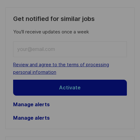
Get notified for similar jobs
You'll receive updates once a week
Enter
Email
address
Required
Review and agree to the terms of processing
(Required)
personal information
Activate
Manage alerts
Manage alerts