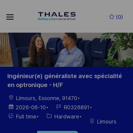
Skip to main content
Skip to main content
(0)
-
-
Ingénieur(e) généraliste avec spécialité
en optronique - H/F
Location
Limours, Essonne, 91470
Posted
Job
2026-06-10
R0328891
Date
Id
Hiring
Category
Full time
Hardware
Limours
Type