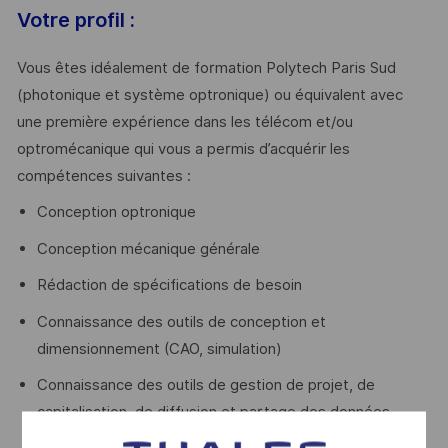
Votre profil :
Vous êtes idéalement de formation Polytech Paris Sud
(photonique et système optronique) ou équivalent avec
une première expérience dans les télécom et/ou
optromécanique qui vous a permis d’acquérir les
compétences suivantes :
Conception optronique
Conception mécanique générale
Rédaction de spécifications de besoin
Connaissance des outils de conception et
dimensionnement (CAO, simulation)
Connaissance des outils de gestion de projet, de
capitalisation, de diffusion et partage des données
techniques