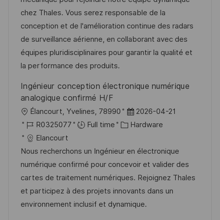
i
d
d
g
chez Thales. Vous serez responsable de la
o
D
o
conception et de l'amélioration continue des radars
n
a
r
de surveillance aérienne, en collaborant avec des
t
y
équipes pluridisciplinaires pour garantir la qualité et
e
la performance des produits.
Ingénieur conception électronique numérique
analogique confirmé H/F
L
P
Élancourt, Yvelines, 78990
2026-04-21
o
J
C
o
R0325077
Full time
Hardware
c
o
a
s
Elancourt
a
b
t
t
Nous recherchons un Ingénieur en électronique
t
I
e
e
numérique confirmé pour concevoir et valider des
i
d
g
d
cartes de traitement numériques. Rejoignez Thales
o
o
D
et participez à des projets innovants dans un
n
r
a
environnement inclusif et dynamique.
y
t