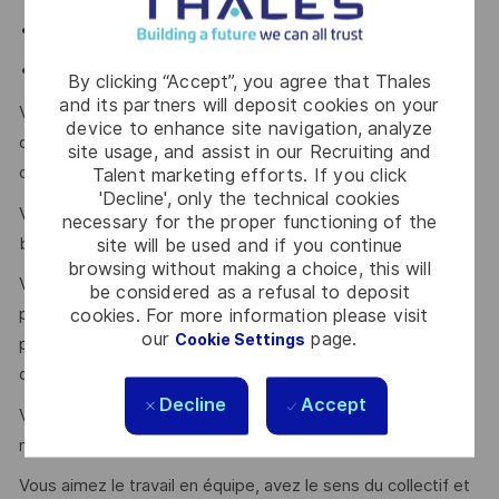
Ouverture aux techniques connexes et innovantes
Management transverse
By clicking “Accept”, you agree that Thales
and its partners will deposit cookies on your
Vous avez des connaissances pour la conception
device to enhance site navigation, analyze
optronique mais aussi une appétence pour d’autres
site usage, and assist in our Recruiting and
disciplines, notamment la mécanique générale.
Talent marketing efforts. If you click
'Decline', only the technical cookies
Vous êtes à l’aise dans la rédaction des spécifications du
necessary for the proper functioning of the
besoin.
site will be used and if you continue
browsing without making a choice, this will
Vous avez connaissance des outils de résolution de
be considered as a refusal to deposit
cookies. For more information please visit
problèmes et de recherche de cause racine, de gestion de
our
page.
Cookie Settings
projet, de capitalisation, de diffusion et partage des
données techniques.
Decline
Accept
Vous avez une capacité de synthèse, d’analyse et de
reporting qui vous permet d’entrainer et de convaincre.
Vous aimez le travail en équipe, avez le sens du collectif et