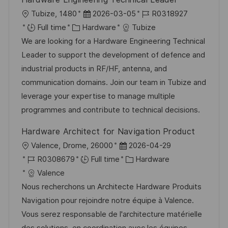
L
P
J
Tubize, 1480
2026-03-05
R0318927
o
C
o
o
Full time
Hardware
Tubize
c
a
s
b
We are looking for a Hardware Engineering Technical
a
t
t
I
Leader to support the development of defence and
t
e
e
d
industrial products in RF/HF, antenna, and
i
g
d
communication domains. Join our team in Tubize and
o
o
D
leverage your expertise to manage multiple
n
r
a
programmes and contribute to technical decisions.
y
t
Hardware Architect for Navigation Product
e
L
P
Valence, Drome, 26000
2026-04-29
o
J
o
C
R0308679
Full time
Hardware
c
o
s
a
Valence
a
b
t
t
Nous recherchons un Architecte Hardware Produits
t
I
e
e
Navigation pour rejoindre notre équipe à Valence.
i
d
d
g
Vous serez responsable de l'architecture matérielle
o
D
o
des solutions, en coordination avec les équipes