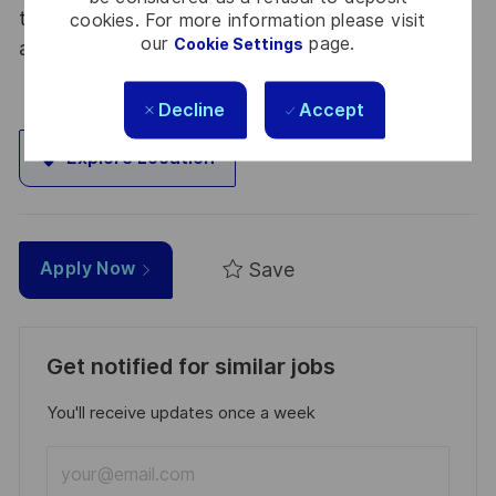
tous les talents. La diversité est notre meilleur
cookies. For more information please visit
our
page.
Cookie Settings
atout. Postulez et rejoignez nous !
Decline
Accept
Explore Location
Save
Apply Now
Get notified for similar jobs
You'll receive updates once a week
Enter
Email