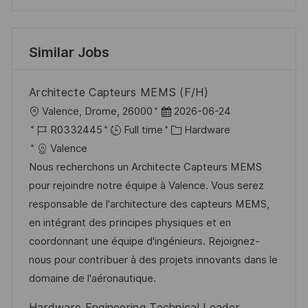
Similar Jobs
Architecte Capteurs MEMS (F/H)
L
P
Valence, Drome, 26000
2026-06-24
o
J
o
C
R0332445
Full time
Hardware
c
o
s
a
Valence
a
b
t
t
Nous recherchons un Architecte Capteurs MEMS
t
I
e
e
pour rejoindre notre équipe à Valence. Vous serez
i
d
d
g
responsable de l'architecture des capteurs MEMS,
o
D
o
en intégrant des principes physiques et en
n
a
r
coordonnant une équipe d'ingénieurs. Rejoignez-
t
y
nous pour contribuer à des projets innovants dans le
e
domaine de l'aéronautique.
Hardware Engineering Technical Leader