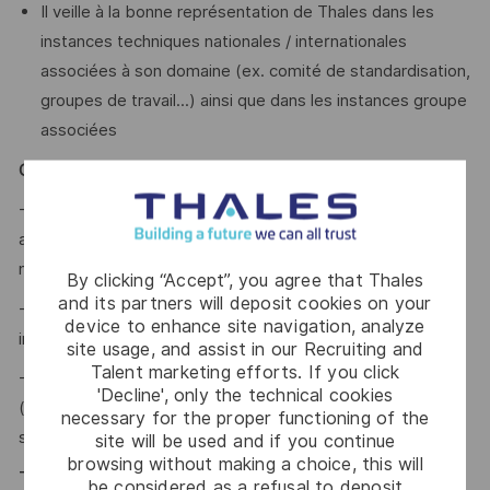
Il veille à la bonne représentation de Thales dans les
instances techniques nationales / internationales
associées à son domaine (ex. comité de standardisation,
groupes de travail...) ainsi que dans les instances groupe
associées
Qui êtes vous ?
- Issu d'une formation BAC+5, vous maitrisez les
architectures des solutions de navigation inertielles et des
métiers de la production associés
By clicking “Accept”, you agree that Thales
and its partners will deposit cookies on your
- Vous avez une expérience confirmée en environnement
device to enhance site navigation, analyze
industriel (aéronautique, industrie ou médical) ?
site usage, and assist in our Recruiting and
Talent marketing efforts. If you click
- Vous avez des compétences techniques polyvalentes
'Decline', only the technical cookies
(optique, mécanique, capteurs, etc.) appliquées aux
necessary for the proper functioning of the
solutions inertielles ?
site will be used and if you continue
browsing without making a choice, this will
Thales, entreprise Handi-Engagée, reconnait
be considered as a refusal to deposit