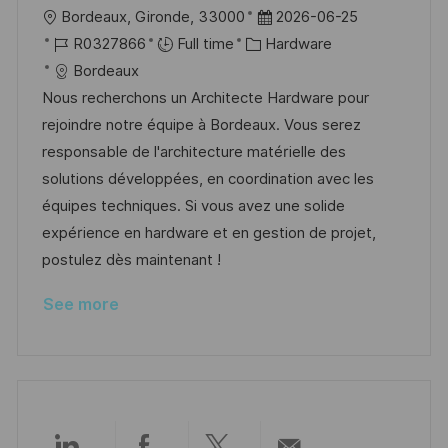
L
P
Bordeaux, Gironde, 33000
2026-06-25
o
J
C
o
R0327866
Full time
Hardware
c
o
a
s
Bordeaux
a
b
t
t
Nous recherchons un Architecte Hardware pour
t
I
e
e
rejoindre notre équipe à Bordeaux. Vous serez
i
d
g
d
responsable de l'architecture matérielle des
o
o
D
solutions développées, en coordination avec les
n
r
a
équipes techniques. Si vous avez une solide
y
t
expérience en hardware et en gestion de projet,
e
postulez dès maintenant !
See more