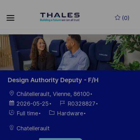
Skip to main content
Skip to main content
(0)
-
-
Design Authority Deputy - F/H
Location
Châtellerault, Vienne, 86100
Posted
Job
2026-05-25
R0328827
Date
Id
Hiring
Category
Full time
Hardware
Type
Chatellerault