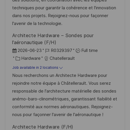
n
a
r
techniques pour garantir la cohérence et l'innovation
t
y
dans nos projets. Rejoignez-nous pour façonner
e
l'avenir de la technologie.
Architecte Hardware – Sondes pour
l’aéronautique (F/H)
P
J
2026-06-23
R0329397
Full time
o
C
o
Hardware
Chatellerault
s
a
b
Job available in 2 locations
t
t
I
Nous recherchons un Architecte Hardware pour
e
e
d
rejoindre notre équipe à Châtellerault. Vous serez
d
g
responsable de l'architecture matérielle des sondes
D
o
anémo-baro-clinométriques, garantissant fiabilité et
a
r
conformité aux normes aéronautiques. Rejoignez-
t
y
nous pour façonner l'avenir de l'aéronautique !
e
Architecte Hardware (F/H)